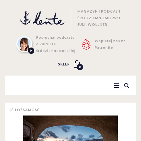
MAGAZYN I PODCAST
ŚRÓDZIEMNOMORSKI
JULII WOLLNER
Posłuchaj podcastu
Wspieraj nas na
o kulturze
Patronite
śródziemnomorskiej
SKLEP
0
TOŻSAMOŚĆ