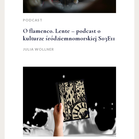
PODCAST
O flamenco. Lente – podcast o
kulturze śródziemnomorskiej S03E11
JULIA WOLLNER