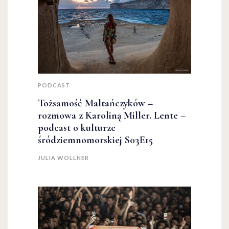
PODCAST
Tożsamość Maltańczyków –
rozmowa z Karoliną Miller. Lente –
podcast o kulturze
śródziemnomorskiej S03E15
JULIA WOLLNER