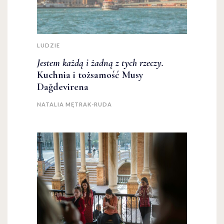
LUDZIE
Jestem każdą i żadną z tych rzeczy.
Kuchnia i tożsamość Musy
Dağdevirena
NATALIA MĘTRAK-RUDA