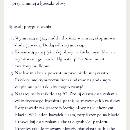
– przynajmniej 2 łyżeczki oliwy
Sposób przygotowania
Wymieszaj mąkę, miód i drożdże w misce, stopniowo
dodając wodę. Dodaj sól i wymieszaj.
Rozsmaruj jedną łyżeczkę oliwy na kuchennym blacie i
wyłóż na niego ciasto. Ugniataj przez 8-10 minut
zwilżonymi dłońmi.
Naoliw miskę i z powrotem przełóż do niej ciasto.
Przykryj mokrym ręcznikiem i odstaw na godzinę w
ciepłe miejsce tak, aby mogło rosnąć.
Nagrzej piekarnik do 225 °C. Zroluj ciasto do uzyskania
cylindrycznego kształtu i potnij na 12 równych kawałków.
Rozprowadź raz jeszcze łyżeczkę oliwy na kuchennym
blacie. Weź jeden kawałek ciasta, rozpłaszcz go na blacie
i rozwałkuj do uzyskania ciasta o grubości papieru.
Przenieś tak uformowany okrągły płat ciasta na blachę