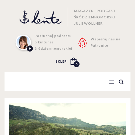
MAGAZYN I PODCAST
ŚRÓDZIEMNOMORSKI
JULII WOLLNER
Posłuchaj podcastu
Wspieraj nas na
o kulturze
Patronite
śródziemnomorskiej
SKLEP
0