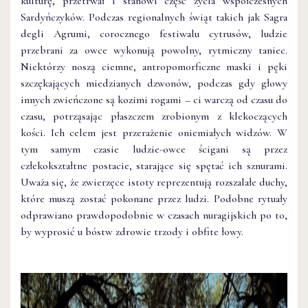
kulturę, przetrwał i stanowi część życia współczesnych
Sardyńczyków. Podczas regionalnych świąt takich jak Sagra
degli Agrumi, corocznego festiwalu cytrusów, ludzie
przebrani za owce wykonują powolny, rytmiczny taniec.
Niektórzy noszą ciemne, antropomorficzne maski i pęki
szczękających miedzianych dzwonów, podczas gdy głowy
innych zwieńczone są kozimi rogami – ci warczą od czasu do
czasu, potrząsając płaszczem zrobionym z klekoczących
kości. Ich celem jest przerażenie oniemiałych widzów. W
tym samym czasie ludzie-owce ścigani są przez
człekokształtne postacie, starające się spętać ich sznurami.
Uważa się, że zwierzęce istoty reprezentują rozszalałe duchy,
które muszą zostać pokonane przez ludzi. Podobne rytuały
odprawiano prawdopodobnie w czasach nuragijskich po to,
by wyprosić u bóstw zdrowie trzody i obfite łowy.