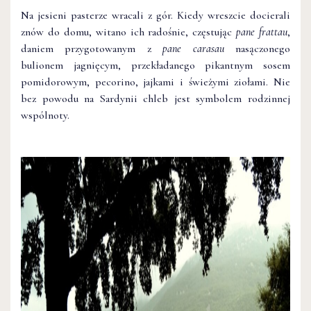
Na jesieni pasterze wracali z gór. Kiedy wreszcie docierali
znów do domu, witano ich radośnie, częstując
pane frattau
,
daniem przygotowanym z
pane carasau
nasączonego
bulionem jagnięcym, przekładanego pikantnym sosem
pomidorowym, pecorino, jajkami i świeżymi ziołami. Nie
bez powodu na Sardynii chleb jest symbolem rodzinnej
wspólnoty.