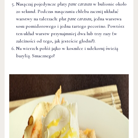
Nasączaj pojedyncze płaty
pane carasau
w bulionie około
20 sekund. Podczas nasączania chleba zacznij układać
warstwy na talerzach: płat
pane carasau
, jedna warstwa
sosu pomidorowego i jedna tartego pecorino. Powtórz
ten układ warstw przynajmniej dwa lub trzy razy (w
zależności od tego, jak jesteście głodni!).
Na wierzch połóż jajko w koszulce i udekoruj świeżą
bazylią. Smacznego!