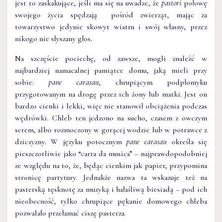
jest to zaskakujące, jeśli ma się na uwadze, że
pastori
połowę
swojego życia
spędzają pośród zwierząt, mając za
towarzystwo jedynie skowyt wiatru i swój własny, przez
nikogo nie słyszany głos.
Na szczęście pociechę, od zawsze, mogli znaleźć w
najbardziej namacalnej pamiątce domu, jaką mieli przy
sobie:
pane carasau
, chrupiącym podpłomyku
przygotowanym na drogę przez ich żony lub matki. Jest on
bardzo cienki i lekki, więc nie stanowił obciążenia podczas
wędrówki. Chleb ten jedzono na sucho, czasem z owczym
serem, albo rozmoczony w gorącej wodzie lub w potrawce z
dziczyzny. W języku potocznym
pane carasau
określa się
pieszczotliwie jako “carta da musica” – najprawdopodobniej
ze względu na to, że, będąc cienkim jak papier, przypomina
stronicę partytury. Jednakże nazwa ta wskazuje też na
pasterską tęsknotę za muzyką i hałaśliwą biesiadą – pod ich
nieobecność, tylko chrupiące pękanie domowego chleba
pozwalało przełamać ciszę pasterza.