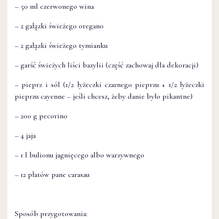
– 50 ml czerwonego wina
– 2 gałązki świeżego oregano
– 2 gałązki świeżego tymianku
– garść świeżych liści bazylii (część zachowaj dla dekoracji)
– pieprz i sól (1/2 łyżeczki czarnego pieprzu + 1/2 łyżeczki
pieprzu cayenne – jeśli chcesz, żeby danie było pikantne)
– 200 g pecorino
– 4 jaja
– 1 l bulionu jagnięcego albo warzywnego
– 12 płatów pane carasau
Sposób przygotowania: