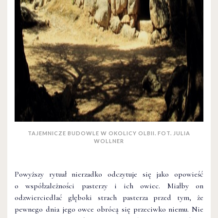
TAJEMNICZE BUDOWLE W OKOLICY OLBII. FOT. JULIA
WOLLNER
Powyższy rytuał nierzadko odczytuje się jako opowieść
o współzależności pasterzy i ich owiec. Miałby on
odzwierciedlać głęboki strach pasterza przed tym, że
pewnego dnia jego owce obrócą się przeciwko niemu. Nie