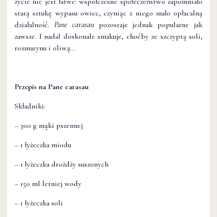
życie nie jest łatwe: współczesne społeczeństwo zapomniało
starą sztukę wypasu owiec, czyniąc z niego mało opłacalną
działalność.
Pane carasau
pozostaje jednak popularne jak
zawsze. I nadal doskonale smakuje, choćby ze szczyptą soli,
rozmarynu i oliwą…
Przepis na Pane carasau
Składniki:
– 300 g mąki pszennej
– 1 łyżeczka miodu
– 1 łyżeczka drożdży suszonych
– 150 ml letniej wody
– 1 łyżeczka soli