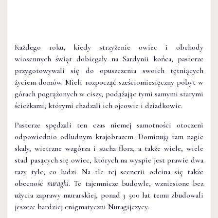
Każdego roku, kiedy strzyżenie owiec i obchody
wiosennych świąt dobiegały na Sardynii końca, pasterze
przygotowywali się do opuszczenia swoich tętniących
życiem domów. Mieli rozpocząć sześciomiesięczny pobyt w
górach pogrążonych w ciszy, podążając tymi samymi starymi
ścieżkami, którymi chadzali ich ojcowie i dziadkowie.
Pasterze spędzali ten czas niemej samotności otoczeni
odpowiednio odludnym krajobrazem. Dominują tam nagie
skały, wietrzne wzgórza i sucha flora, a także wiele, wiele
stad pasących się owiec, których na wyspie jest prawie dwa
razy tyle, co ludzi. Na tle tej scenerii odcina się także
obecność
nuraghi
. Te tajemnicze budowle, wzniesione bez
użycia zaprawy murarskiej, ponad 3 500 lat temu zbudowali
jeszcze bardziej enigmatyczni Nuragijczycy.