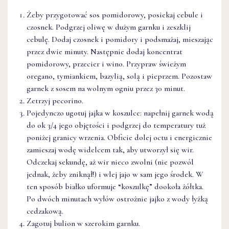
Żeby przygotować sos pomidorowy, posiekaj cebule i
czosnek. Podgrzej oliwę w dużym garnku i zeszklij
cebulę. Dodaj czosnek i pomidory i podsmażaj, mieszając
przez dwie minuty. Następnie dodaj koncentrat
pomidorowy, przecier i wino. Przypraw świeżym
oregano, tymiankiem, bazylią, solą i pieprzem. Pozostaw
garnek z sosem na wolnym ogniu przez 30 minut.
Zetrzyj pecorino.
Pojedynczo ugotuj jajka w koszulce: napełnij garnek wodą
do ok 3/4 jego objętości i podgrzej do temperatury tuż
poniżej granicy wrzenia. Obficie dolej octu i energicznie
zamieszaj wodę widelcem tak, aby utworzył się wir.
Odczekaj sekundę, aż wir nieco zwolni (nie pozwól
jednak, żeby zniknął!) i wlej jajo w sam jego środek. W
ten sposób białko uformuje “koszulkę” dookoła żółtka.
Po dwóch minutach wyłów ostrożnie jajko z wody łyżką
cedzakową.
Zagotuj bulion w szerokim garnku.