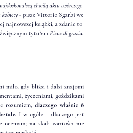
 najdoskonalszą chwilą aktu twórczego
a kobiety
- pisze Vittorio Sgarbi we
 najnowszej książki, a zdanie to
j dźwięcznym tytułem
Piene di grazia
.
 miło, gdy bliżsi i dalsi znajomi
ementami, życzeniami, goździkami
nie rozumiem,
dlaczego właśnie 8
estale
. I w ogóle – dlaczego jest
e oceniam; na skali wartości nie
m jest męskość.