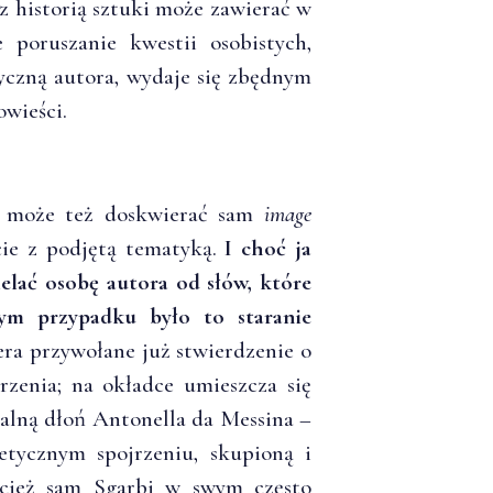
 z historią sztuki może zawierać w
 poruszanie kwestii osobistych,
tyczną autora, wydaje się zbędnym
wieści.
e może też doskwierać sam
image
cie z podjętą tematyką.
I choć ja
elać osobę autora od słów, które
ym przypadku było to staranie
era przywołane już stwierdzenie o
rzenia; na okładce umieszcza się
alną dłoń Antonella da Messina –
tycznym spojrzeniu, skupioną i
ecież sam Sgarbi w swym często