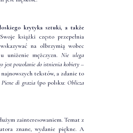
łoskiego krytyka sztuki, a także
woje książki często przepełnia
o wskazywać na olbrzymią wobec
aju uniżenie mężczyzn.
Nie ulega
o jest powołanie do istnienia kobiety
–
najnowszych tekstów, a zdanie to
m
Piene di grazia
(po polsku:
Oblicza
 dużym zainteresowaniem. Temat z
autora znane, wydanie piękne. A