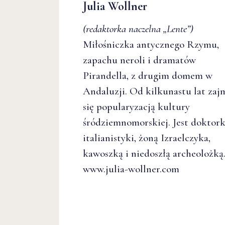
Julia Wollner
(redaktorka naczelna
„Lente”
)
Miłośniczka antycznego Rzymu,
zapachu neroli i dramatów
Pirandella, z drugim domem w
Andaluzji. Od kilkunastu lat zaj
się popularyzacją kultury
śródziemnomorskiej. Jest doktor
italianistyki, żoną Izraelczyka,
kawoszką i niedoszłą archeolożką
www.julia-wollner.com