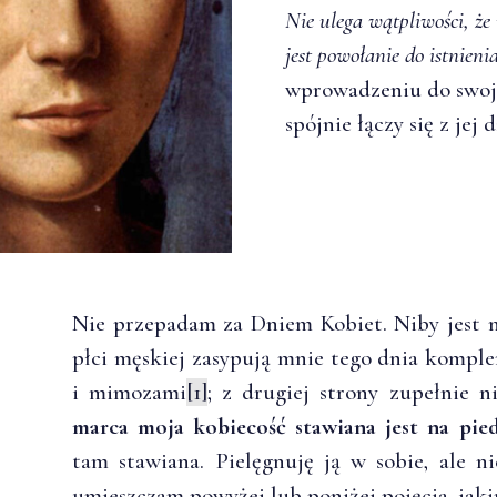
Nie ulega wątpliwości, że
jest powołanie do istnieni
wprowadzeniu do swojej
spójnie łączy się z je
Nie przepadam za Dniem Kobiet. Niby jest mi
płci męskiej zasypują mnie tego dnia kompl
i mimozami
[1]
; z drugiej strony zupełnie 
marca moja kobiecość stawiana jest na pied
tam stawiana. Pielęgnuję ją w sobie, ale ni
umieszczam powyżej lub poniżej pojęcia, jaki