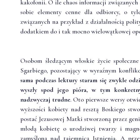
kakofonii. O ile chaos informacji związanych
sobie elementy cenne dla odbiorcy, o tyle
związanych na przykład z działalnością poli
dodatkiem do i tak mocno wielowątkowej opo
Osobom śledzącym włoskie życie społeczn
Sgarbiego, pozostający w wyraźnym konflik
sama podczas lektury staram się zwykle odzi
wyszły spod jego pióra, w tym konkretn
nadzwyczaj trudne
. Oto pierwsze wersy otwi
wyższości kobiety nad resztą Boskiego stwo
postać Jezusowej Matki stworzoną przez geni
młodą kobietę o urodziwej twarzy i magne
zamyśloną nad tajemnicą Istnienia. A prz