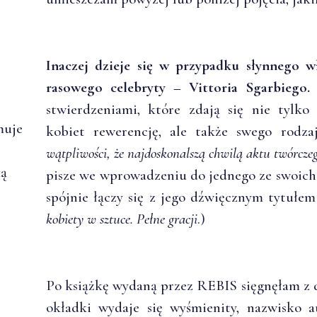
Inaczej dzieje się w przypadku słynnego w
rasowego celebryty – Vittoria Sgarbiego.
S
stwierdzeniami, które zdają się nie tylk
muje
kobiet rewerencję, ale także swego rodz
wątpliwości, że najdoskonalszą chwilą aktu twórczeg
ką
pisze we wprowadzeniu do jednego ze swoich 
spójnie łączy się z jego dźwięcznym tytułe
.
kobiety w sztuce. Pełne gracji
.)
Po książkę wydaną przez REBIS sięgnęłam z
okładki wydaje się wyśmienity, nazwisko 