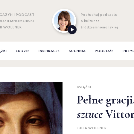
GAZYN I PODCAST
Posłuchaj podcastu
ÓDZIEMNOMORSKI
o kulturze
II WOLLNER
śródziemnomorskiej
ĄŻKI
LUDZIE
INSPIRACJE
KUCHNIA
PODRÓŻE
PRZY
KSIĄŻKI
Pełne gracji
sztuce
Vittor
JULIA WOLLNER