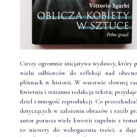
Cieszy ogromnie inicjatywa wydawcy, który p
wielu odbiorców do refleksji nad obecno
płótnach w historii. W warstwie słownej r
Kwietnia i staranna redakcja tekstu; przydaj
dzieł i mnogość reprodukcji. Co przeszkadza
dotyczących w założeniu obrazów i rzeźb prz
autor porusza wiele kwestii zupełnie z tem
to niestety do wzbogacenia treści, a daje