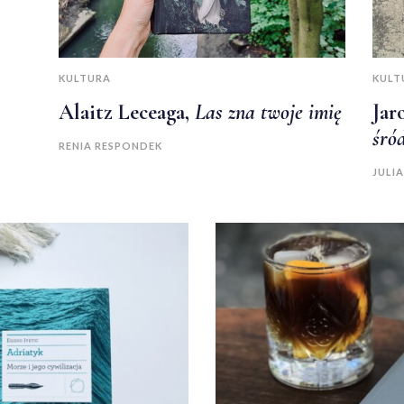
KULTURA
KULT
Alaitz Leceaga,
Las zna twoje imię
Jar
śró
RENIA RESPONDEK
JULI