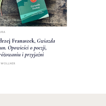
URA
rzej Franaszek,
Gwiazda
un. Opowieści o poezji,
różowaniu i przyjaźni
A WOLLNER