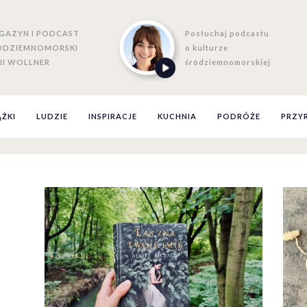
GAZYN I PODCAST
Posłuchaj podcastu
ÓDZIEMNOMORSKI
o kulturze
II WOLLNER
śródziemnomorskiej
ĄŻKI
LUDZIE
INSPIRACJE
KUCHNIA
PODRÓŻE
PRZY