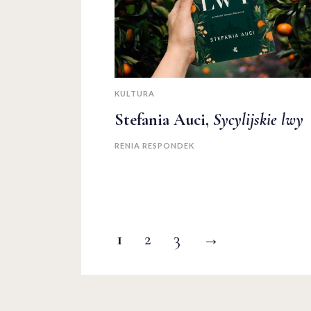
KULTURA
Stefania Auci,
Sycylijskie lwy
RENIA RESPONDEK
1
2
3
→