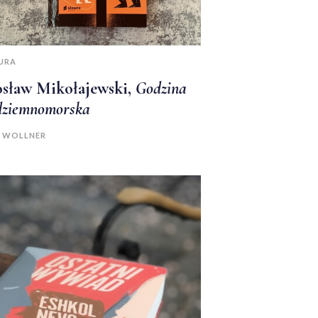
URA
osław Mikołajewski,
Godzina
dziemnomorska
A WOLLNER