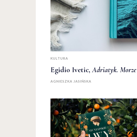
KULTURA
Egidio Ivetic,
Adriatyk. Morze 
AGNIESZKA JASIŃSKA