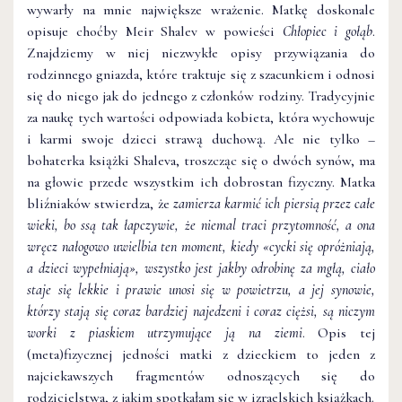
wywarły na mnie największe wrażenie. Matkę doskonale
opisuje choćby Meir Shalev w powieści
Chłopiec i gołąb
.
Znajdziemy w niej niezwykłe opisy przywiązania do
rodzinnego gniazda, które traktuje się z szacunkiem i odnosi
się do niego jak do jednego z członków rodziny. Tradycyjnie
za naukę tych wartości odpowiada kobieta, która wychowuje
i karmi swoje dzieci strawą duchową. Ale nie tylko –
bohaterka książki Shaleva, troszcząc się o dwóch synów, ma
na głowie przede wszystkim ich dobrostan fizyczny. Matka
bliźniaków stwierdza, że
zamierza karmić ich piersią przez całe
wieki, bo ssą tak łapczywie, że niemal traci przytomność, a ona
wręcz nałogowo uwielbia ten moment, kiedy «cycki się opróżniają,
a dzieci wypełniają», wszystko jest jakby odrobinę za mgłą, ciało
staje się lekkie i prawie unosi się w powietrzu, a jej synowie,
którzy stają się coraz bardziej najedzeni i coraz ciężsi, są niczym
worki z piaskiem utrzymujące ją na ziemi
. Opis tej
(meta)fizycznej jedności matki z dzieckiem to jeden z
najciekawszych fragmentów odnoszących się do
rodzicielstwa, z jakim spotkałam się w izraelskich książkach.