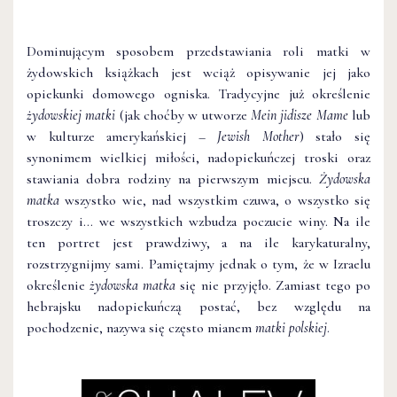
Dominującym sposobem przedstawiania roli matki w
żydowskich książkach jest wciąż opisywanie jej jako
opiekunki domowego ogniska. Tradycyjne już określenie
żydowskiej matki
(jak choćby w utworze
Mein jidisze Mame
lub
w kulturze amerykańskiej –
Jewish Mother
) stało się
synonimem wielkiej miłości, nadopiekuńczej troski oraz
stawiania dobra rodziny na pierwszym miejscu.
Żydowska
matka
wszystko wie, nad wszystkim czuwa, o wszystko się
troszczy i… we wszystkich wzbudza poczucie winy. Na ile
ten portret jest prawdziwy, a na ile karykaturalny,
rozstrzygnijmy sami. Pamiętajmy jednak o tym, że w Izraelu
określenie
żydowska matka
się nie przyjęło. Zamiast tego po
hebrajsku nadopiekuńczą postać, bez względu na
pochodzenie, nazywa się często mianem
matki polskiej
.