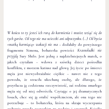
W końcu to ty jesteś ich rurą do karmienia i musisz wziąć się do
tych garów. Od tego nie ma ucieczki ani odpoczynku. (…) Od bycia
«matką karmiącą» wakacji nie ma
– dodałaby do powyższego
fragmentu Simona, bohaterka powieści
Krasnoludki nie
przyjdą
Sary Shilo. Jest jedną z najdzielniejszych matek, o
jakich czytałam – wdowa z szóstką dzieci pośrodku
konfliktu, z morzem katiusz nad głową. Jej życie po śmierci
męża jest niewyobrażalnie ciężkie – nawet nie z tego
powodu, że straciła ukochaną osobę, ale dlatego, że
przytłacza ją codzienna rzeczywistość, zaś rodzina zmarłego
męża się od niej odwróciła. Czytając o jej dramatycznych
losach, chce się ją otulić współczuciem, ale ona tego nie
potrzebuje – to bohaterka, która na skraju wyczerpania
zasługuje przede wszystkim na podziw i szacunek. Książka