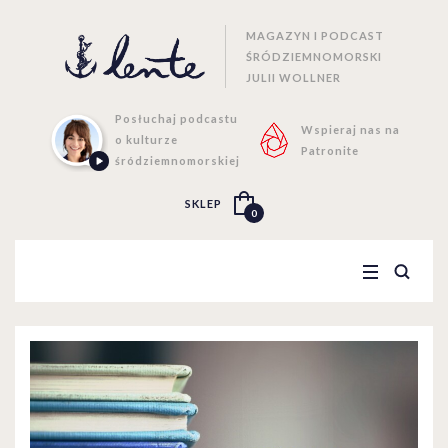
MAGAZYN I PODCAST
ŚRÓDZIEMNOMORSKI
JULII WOLLNER
Posłuchaj podcastu
Wspieraj nas na
o kulturze
Patronite
śródziemnomorskiej
SKLEP
0