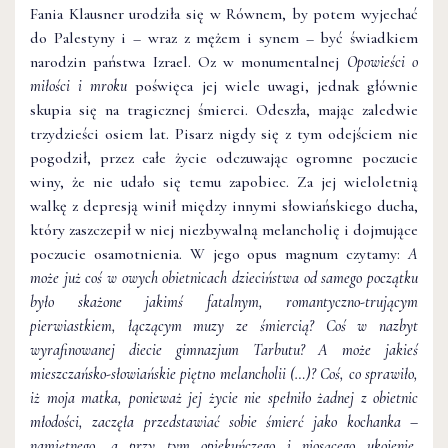
Fania Klausner urodziła się w Równem, by potem wyjechać
do Palestyny i – wraz z mężem i synem – być świadkiem
narodzin państwa Izrael. Oz w monumentalnej
Opowieści o
miłości i mroku
poświęca jej wiele uwagi, jednak głównie
skupia się na tragicznej śmierci. Odeszła, mając zaledwie
trzydzieści osiem lat. Pisarz nigdy się z tym odejściem nie
pogodził, przez całe życie odczuwając ogromne poczucie
winy, że nie udało się temu zapobiec. Za jej wieloletnią
walkę z depresją winił między innymi słowiańskiego ducha,
który zaszczepił w niej niezbywalną melancholię i dojmujące
poczucie osamotnienia. W jego opus magnum czytamy:
A
może już coś w owych obietnicach dzieciństwa od samego początku
było skażone jakimś fatalnym, romantyczno-trującym
pierwiastkiem, łączącym muzy ze śmiercią? Coś w nazbyt
wyrafinowanej diecie gimnazjum Tarbutu? A może jakieś
mieszczańsko-słowiańskie piętno melancholii (…)? Coś, co sprawiło,
iż moja matka, ponieważ jej życie nie spełniło żadnej z obietnic
młodości, zaczęła przedstawiać sobie śmierć jako kochanka –
namiętnego, a przy tym opiekuńczego i niosącego ukojenie,