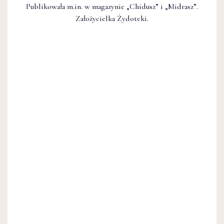
Publikowała m.in. w magazynie „Chidusz” i „Midrasz”.
Założycielka Żydoteki.