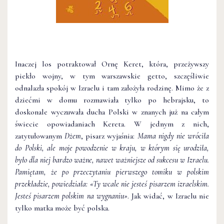
Inaczej los potraktował Ornę Keret, która, przeżywszy
piekło wojny, w tym warszawskie getto, szczęśliwie
odnalazła spokój w Izraelu i tam założyła rodzinę. Mimo że z
dziećmi w domu rozmawiała tylko po hebrajsku, to
doskonale wyczuwała ducha Polski w znanych już na całym
świecie opowiadaniach Kereta. W jednym z nich,
zatytułowanym
Dżem
, pisarz wyjaśnia:
Mama nigdy nie wróciła
do Polski, ale moje powodzenie w kraju, w którym się urodziła,
było dla niej bardzo ważne, nawet ważniejsze od sukcesu w Izraelu.
Pamiętam, że po przeczytaniu pierwszego tomiku w polskim
przekładzie, powiedziała: «Ty wcale nie jesteś pisarzem izraelskim.
Jesteś pisarzem polskim na wygnaniu»
. Jak widać, w Izraelu nie
tylko matka może być polska.