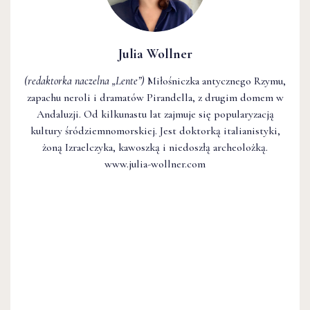
Julia Wollner
(redaktorka naczelna
„Lente”
)
Miłośniczka antycznego Rzymu,
zapachu neroli i dramatów Pirandella, z drugim domem w
Andaluzji. Od kilkunastu lat zajmuje się popularyzacją
kultury śródziemnomorskiej. Jest doktorką italianistyki,
żoną Izraelczyka, kawoszką i niedoszłą archeolożką.
www.julia-wollner.com