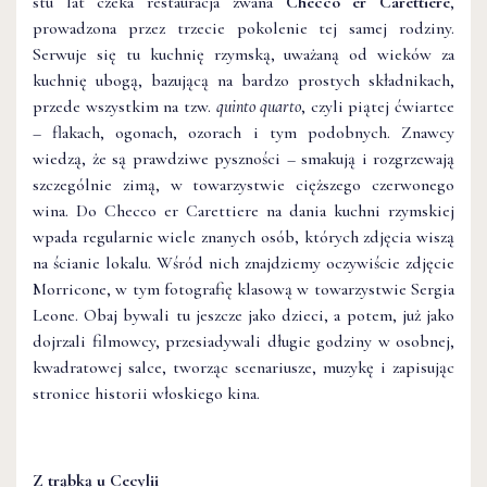
stu lat czeka restauracja zwana
Checco er Carettiere
,
prowadzona przez trzecie pokolenie tej samej rodziny.
Serwuje się tu kuchnię rzymską, uważaną od wieków za
kuchnię ubogą, bazującą na bardzo prostych składnikach,
przede wszystkim na tzw.
quinto quarto
, czyli piątej ćwiartce
– flakach, ogonach, ozorach i tym podobnych. Znawcy
wiedzą, że są prawdziwe pyszności – smakują i rozgrzewają
szczególnie zimą, w towarzystwie cięższego czerwonego
wina. Do Checco er Carettiere na dania kuchni rzymskiej
wpada regularnie wiele znanych osób, których zdjęcia wiszą
na ścianie lokalu. Wśród nich znajdziemy oczywiście zdjęcie
Morricone, w tym fotografię klasową w towarzystwie Sergia
Leone. Obaj bywali tu jeszcze jako dzieci, a potem, już jako
dojrzali filmowcy, przesiadywali długie godziny w osobnej,
kwadratowej salce, tworząc scenariusze, muzykę i zapisując
stronice historii włoskiego kina.
Z trąbką u Cecylii