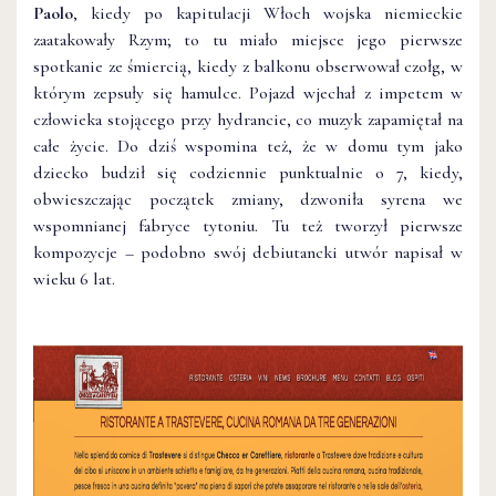
Paolo
, kiedy po kapitulacji Włoch wojska niemieckie
zaatakowały Rzym; to tu miało miejsce jego pierwsze
spotkanie ze śmiercią, kiedy z balkonu obserwował czołg, w
którym zepsuły się hamulce. Pojazd wjechał z impetem w
człowieka stojącego przy hydrancie, co muzyk zapamiętał na
całe życie. Do dziś wspomina też, że w domu tym jako
dziecko budził się codziennie punktualnie o 7, kiedy,
obwieszczając początek zmiany, dzwoniła syrena we
wspomnianej fabryce tytoniu. Tu też tworzył pierwsze
kompozycje – podobno swój debiutancki utwór napisał w
wieku 6 lat.