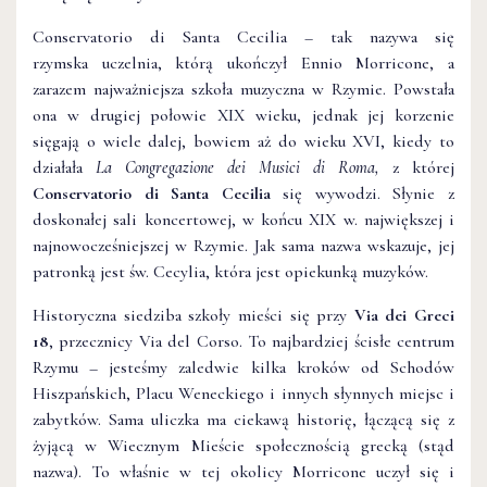
Conservatorio di Santa Cecilia – tak nazywa się
rzymska uczelnia, którą ukończył Ennio Morricone, a
zarazem najważniejsza szkoła muzyczna w Rzymie. Powstała
ona w drugiej połowie XIX wieku, jednak jej korzenie
sięgają o wiele dalej, bowiem aż do wieku XVI, kiedy to
działała
La Congregazione dei Musici di Roma,
z której
Conservatorio di Santa Cecilia
się wywodzi. Słynie z
doskonałej sali koncertowej, w końcu XIX w. największej i
najnowocześniejszej w Rzymie. Jak sama nazwa wskazuje, jej
patronką jest św. Cecylia, która jest opiekunką muzyków.
Historyczna siedziba szkoły mieści się przy
Via dei Greci
18
, przecznicy Via del Corso. To najbardziej ścisłe centrum
Rzymu – jesteśmy zaledwie kilka kroków od Schodów
Hiszpańskich, Placu Weneckiego i innych słynnych miejsc i
zabytków. Sama uliczka ma ciekawą historię, łączącą się z
żyjącą w Wiecznym Mieście społecznością grecką (stąd
nazwa). To właśnie w tej okolicy Morricone uczył się i