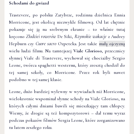
Schodami do gwiazd
Trastevere, po polsku Zatybrze, rodzinna dzielnica Ennia
Morricone, jest okolicą niezwykle filmową. Od lat chętnie
pokazuje się ją na srebrnym ekranie – to właśnie tutaj
kręcono
Złodziei rowerów
De Siki,
Rzymskie wakacje
z Audrey
Hepburn czy
Cuore sacro
Ozpeteka. Jest także
małą ojczyzną
wielu ludzi filmu. Na tamtejszej
Viale Glorioso
, przecznicy
słynnej Viale di Trastevere, wychował się chociażby Sergio
Leone, twórca spaghetti westernu, który zresztą chodził do
tej samej szkoły, co Morricone. Przez rok byli nawet
podobno w tej samej klasie.
Leone, dużo bardziej wylewny w wywiadach niż Morricone,
wielokrotnie wspominał słynne schody na Viale Glorioso, na
których całymi dniami bawili się mieszkający tam chłopcy.
Wiemy, że drogie są też kompozytorowi – dał temu wyraz
podczas pokazów filmów Sergia Leone, które zorganizowano
tu latem zeszłego roku.