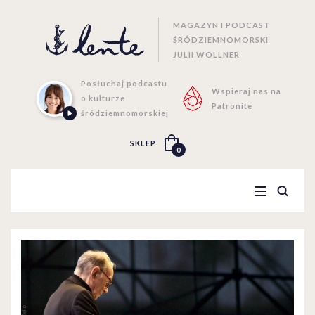
MAGAZYN I PODCAST
ŚRÓDZIEMNOMORSKI
JULII WOLLNER
Posłuchaj podcastu
Wspieraj nas na
o kulturze
Patronite
śródziemnomorskiej
SKLEP
0