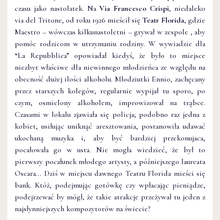
czasu jako nastolatek. Na
Via Francesco Crispi
, niedaleko
via del Tritone, od roku 1926 mieścił się
Teatr Florida
, gdzie
Maestro – wówczas kilkunastoletni – grywał w zespole , aby
pomóc rodzicom w utrzymaniu rodziny. W wywiadzie dla
“La Repubblica” opowiadał kiedyś, że było to miejsce
niezbyt właściwe dla niewinnego młodzieńca ze względu na
obecność dużej ilości alkoholu. Młodziutki Ennio, zachęcany
przez starszych kolegów, regularnie wypijał tu sporo, po
czym, osmielony alkoholem, improwizował na trąbce.
Czasami w lokalu zjawiała się policja; podobno raz jedna z
kobiet, usiłując uniknąć aresztowania, postanowiła udawać
ukochaną muzyka i, aby być bardziej przekonujaca,
pocałowała go w usta. Nie mogła wiedzieć, że był to
pierwszy pocałunek młodego artysty, a późniejszego laureata
Oscara… Dziś w miejscu dawnego Teatru Florida mieści się
bank. Któż, podejmując gotówkę czy wpłacając pieniądze,
podejrzewać by mógł, że takie atrakcje przeżywał tu jeden z
najsłynniejszych kompozytorów na świecie?