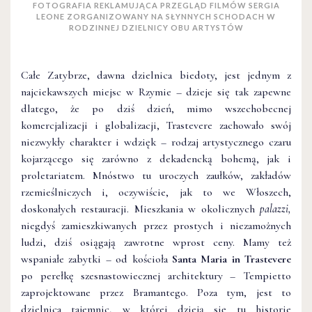
FOTOGRAFIA REKLAMUJĄCA PRZEGLĄD FILMÓW SERGIA
LEONE ZORGANIZOWANY NA SŁYNNYCH SCHODACH W
RODZINNEJ DZIELNICY OBU ARTYSTÓW
Całe Zatybrze, dawna dzielnica biedoty, jest jednym z
najciekawszych miejsc w Rzymie – dzieje się tak zapewne
dlatego, że po dziś dzień, mimo wszechobecnej
komercjalizacji i globalizacji, Trastevere zachowało swój
niezwykły charakter i wdzięk – rodzaj artystycznego czaru
kojarzącego się zarówno z dekadencką bohemą, jak i
proletariatem. Mnóstwo tu uroczych zaułków, zakładów
rzemieślniczych i, oczywiście, jak to we Włoszech,
doskonałych restauracji. Mieszkania w okolicznych
palazzi,
niegdyś zamieszkiwanych przez prostych i niezamożnych
ludzi, dziś osiągają zawrotne wprost ceny. Mamy też
wspaniałe zabytki – od kościoła
Santa Maria in Trastevere
po perełkę szesnastowiecznej architektury – Tempietto
zaprojektowane przez Bramantego. Poza tym, jest to
dzielnica tajemnic, w której dzieją się tu historie