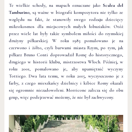
Te wielkie schody, na mapach oznaczane jako
Scalea del
Tamburino
, są ważne w biografii kompozytora nie tylko ze
względu na fakt, że stanowiły swego rodzaju dziecięcy
mikrokosmos dla miejscowych małych łobuziaków. Otóż
przez wiele lat były także symbolem miłości do rzymskiej
drużyny piłkarskiej. W roku 1983 pomalowano je na
czerwono i żółto, czyli barwami miasta Rzym, po tym, jak
piłkarz Bruno Conti doprowadził Romę do historycznego,
drugiego w historii klubu, mistrzostwa Włoch. Później, w
roku 2001, pomalowano je, aby upamiętnić wyczyny
Tottiego. Dwa lata temu, w roku 2015, wyczyszczono je z
farby, z czego mieszkańcy dzielnicy i kibice Romy okazali
się ogromnie niezadowoleni. Morricone zalicza się do obu
grup, więc podejrzewać możemy, że nie był zachwycony.