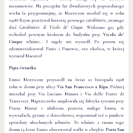
niesamowite. Na początku lat dwudziestych poprzedniego
wieku (a przypomnijmy, że Morricone urodził się w roku
1928) Rzym przeżywał historię pewnego
carabiniere
, zwanego
dziś
Carabiniere di Vicolo de’ Cinque
. Widziano go, gdy
wchodził pewnym krokiem do budynku przy
Vicolo de’
Cinque
właśnie… I nigdy nie wyszedł. Po prostu się
zdematerializował. Panie i Panowie, oto okolica, w której
wyrastał Maestro!
Piąta ćwiartka
Ennio Morricone przyszedł na świat 10 listopada 1928
roku w domu przy ulicy
Via San Francesco a Ripa
. Później
mieszkał przy Via Luciano Manara i Via delle Fratte di
Trastevere. Naprzeciwko znajdowała się fabryka tytoniu przy
Piazza Mastai i ulubiona pizzeria małego Ennia; w
wywiadach, pytany o dzieciństwo, wspominał też o punkcie
sprzedaży ukochanych arbuzów. To właśnie z tarasu tego
domu 15-letni Ennio obserwował walki w obrębie
Porta San