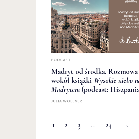
PODCAST
Madryt od środka. Rozmowa
wokół książki
Wysokie niebo n
Madrytem
(podcast: Hiszpani
JULIA WOLLNER
1
2
3
…
24
→