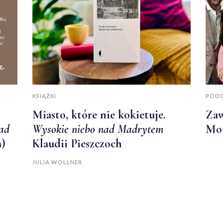
KSIĄŻKI
POD
Miasto, które nie kokietuje.
Zaw
ad
Wysokie niebo nad Madrytem
Mor
a)
Klaudii Pieszczoch
JULIA WOLLNER