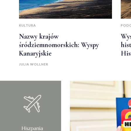
KULTURA
POD
Nazwy krajów
Wys
śródziemnomorskich: Wyspy
his
Kanaryjskie
His
JULIA WOLLNER