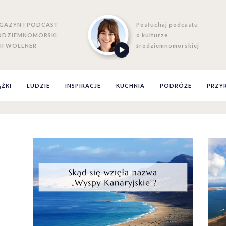
GAZYN I PODCAST
Posłuchaj podcastu
ÓDZIEMNOMORSKI
o kulturze
II WOLLNER
śródziemnomorskiej
ĄŻKI
LUDZIE
INSPIRACJE
KUCHNIA
PODRÓŻE
PRZY