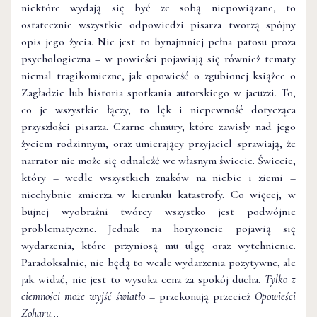
niektóre wydają się być ze sobą niepowiązane, to
ostatecznie wszystkie odpowiedzi pisarza tworzą spójny
opis jego życia. Nie jest to bynajmniej pełna patosu proza
psychologiczna – w powieści pojawiają się również tematy
niemal tragikomiczne, jak opowieść o zgubionej książce o
Zagładzie lub historia spotkania autorskiego w jacuzzi. To,
co je wszystkie łączy, to lęk i niepewność dotycząca
przyszłości pisarza. Czarne chmury, które zawisły nad jego
życiem rodzinnym, oraz umierający przyjaciel sprawiają, że
narrator nie może się odnaleźć we własnym świecie. Świecie,
który – wedle wszystkich znaków na niebie i ziemi –
niechybnie zmierza w kierunku katastrofy. Co więcej, w
bujnej wyobraźni twórcy wszystko jest podwójnie
problematyczne. Jednak na horyzoncie pojawią się
wydarzenia, które przyniosą mu ulgę oraz wytchnienie.
Paradoksalnie, nie będą to wcale wydarzenia pozytywne, ale
jak widać, nie jest to wysoka cena za spokój ducha.
Tylko z
ciemności może wyjść światło
– przekonują przecież
Opowieści
Zoharu
…