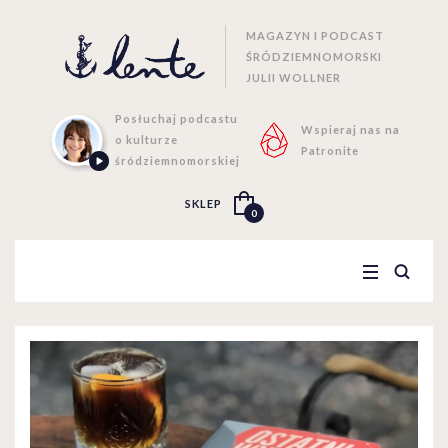
MAGAZYN I PODCAST
ŚRÓDZIEMNOMORSKI
JULII WOLLNER
Posłuchaj podcastu
Wspieraj nas na
o kulturze
Patronite
śródziemnomorskiej
SKLEP
0