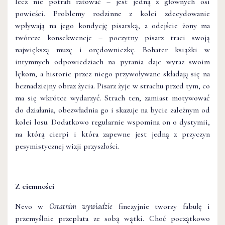
lecz nie potrafi ratować – jest jedną z głównych osi
powieści. Problemy rodzinne z kolei zdecydowanie
wpływają na jego kondycję pisarską, a odejście żony ma
twórcze konsekwencje – poczytny pisarz traci swoją
największą muzę i orędowniczkę. Bohater książki w
intymnych odpowiedziach na pytania daje wyraz swoim
lękom, a historie przez niego przywoływane składają się na
beznadziejny obraz życia. Pisarz żyje w strachu przed tym, co
ma się wkrótce wydarzyć. Strach ten, zamiast motywować
do działania, obezwładnia go i skazuje na bycie zależnym od
kolei losu. Dodatkowo regularnie wspomina on o dystymii,
na którą cierpi i która zapewne jest jedną z przyczyn
pesymistycznej wizji przyszłości.
Z ciemności
Nevo w
Ostatnim wywiadzie
finezyjnie tworzy fabułę i
przemyślnie przeplata ze sobą wątki. Choć początkowo