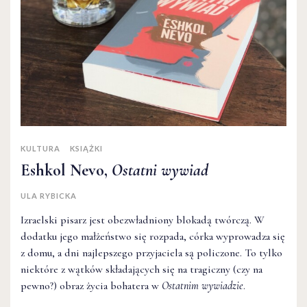
KULTURA
KSIĄŻKI
Eshkol Nevo,
Ostatni wywiad
ULA RYBICKA
Izraelski pisarz jest obezwładniony blokadą twórczą. W
dodatku jego małżeństwo się rozpada, córka wyprowadza się
z domu, a dni najlepszego przyjaciela są policzone. To tylko
niektóre z wątków składających się na tragiczny (czy na
pewno?) obraz życia bohatera w
Ostatnim wywiadzie
.