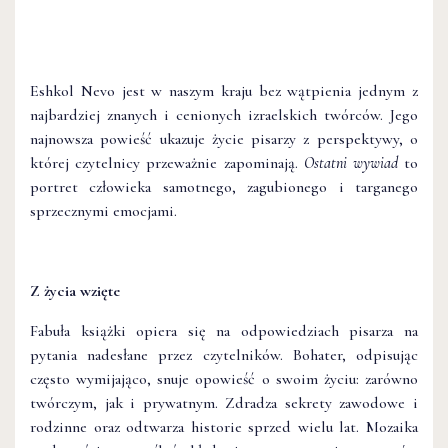
Eshkol Nevo jest w naszym kraju bez wątpienia jednym z
najbardziej znanych i cenionych izraelskich twórców. Jego
najnowsza powieść ukazuje życie pisarzy z perspektywy, o
której czytelnicy przeważnie zapominają.
Ostatni wywiad
to
portret człowieka samotnego, zagubionego i targanego
sprzecznymi emocjami.
Z życia wzięte
Fabuła książki opiera się na odpowiedziach pisarza na
pytania nadesłane przez czytelników. Bohater, odpisując
często wymijająco, snuje opowieść o swoim życiu: zarówno
twórczym, jak i prywatnym. Zdradza sekrety zawodowe i
rodzinne oraz odtwarza historie sprzed wielu lat. Mozaika