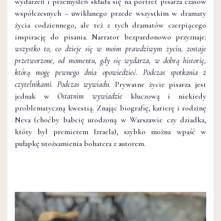
wydarzeń i przemyśleń składa się na portret pisarza czasów
współczesnych – uwikłanego przede wszystkim w dramaty
życia codziennego, ale też z tych dramatów czerpiącego
inspirację do pisania. Narrator bezpardonowo przyznaje:
wszystko to, co dzieje się w moim prawdziwym życiu, zostaje
przetworzone, od momentu, gdy się wydarza, w dobrą historię,
którą mogę pewnego dnia opowiedzieć. Podczas spotkania z
czytelnikami. Podczas wywiadu
. Prywatne życie pisarza jest
jednak w
Ostatnim wywiadzie
kluczową i niekiedy
problematyczną kwestią. Znając biografię, karierę i rodzinę
Neva (choćby babcię urodzoną w Warszawie czy dziadka,
który był premierem Izraela), szybko można wpaść w
pułapkę utożsamienia bohatera z autorem.