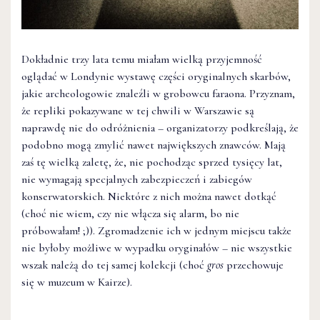
Dokładnie trzy lata temu miałam wielką przyjemność
oglądać w Londynie wystawę części oryginalnych skarbów,
jakie archeologowie znaleźli w grobowcu faraona. Przyznam,
że repliki pokazywane w tej chwili w Warszawie są
naprawdę nie do odróżnienia – organizatorzy podkreślają, że
podobno mogą zmylić nawet największych znawców. Mają
zaś tę wielką zaletę, że, nie pochodząc sprzed tysięcy lat,
nie wymagają specjalnych zabezpieczeń i zabiegów
konserwatorskich. Niektóre z nich można nawet dotkąć
(choć nie wiem, czy nie włącza się alarm, bo nie
próbowałam! ;)). Zgromadzenie ich w jednym miejscu także
nie byłoby możliwe w wypadku oryginałów – nie wszystkie
wszak należą do tej samej kolekcji (choć
gros
przechowuje
się w muzeum w Kairze).