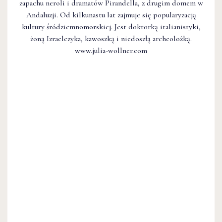
zapachu neroli i dramatów Pirandella, z drugim domem w
Andaluzji. Od kilkunastu lat zajmuje się popularyzacją
kultury śródziemnomorskiej. Jest doktorką italianistyki,
żoną Izraelczyka, kawoszką i niedoszłą archeolożką.
www.julia-wollner.com