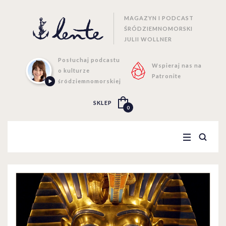
MAGAZYN I PODCAST
ŚRÓDZIEMNOMORSKI
JULII WOLLNER
Posłuchaj podcastu
Wspieraj nas na
o kulturze
Patronite
śródziemnomorskiej
SKLEP
0