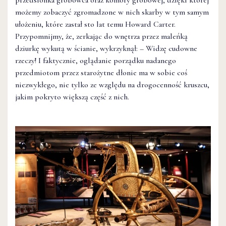
przedsionka grobowca oraz komory grobowej, dzięki której
możemy zobaczyć zgromadzone w nich skarby w tym samym
ułożeniu, które zastał sto lat temu Howard Carter.
Przypomnijmy, że, zerkając do wnętrza przez maleńką
dziurkę wykutą w ścianie, wykrzyknął: – Widzę cudowne
rzeczy! I faktycznie, oglądanie porządku nadanego
przedmiotom przez starożytne dłonie ma w sobie coś
niezwykłego, nie tylko ze względu na drogocenność kruszcu,
jakim pokryto większą część z nich.