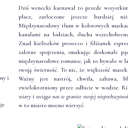
Dziś wenecki karnawał to przede wszystkim
place, zatłoczone jeszcze bardziej n
Międzynarodowy tłum w kolorowych maskach
kanałami na łodziach, słucha wszechobecne
Znad kieliszków prosecco i filiżanek espr
zalotne spojrzenia, smakując doskonałe p
międzynarodowe romanse, jak to bywało w la
swoją świetność. To nic, że większość masek
my i
Ważny jest nastrój, chwila, zabawa, 
zwielokrotniony przez odbicie w wodzie. R
wiary
i
wciąga nas w granice swojej niepochwytnoś
je
w to miasto mocno wierzyć.