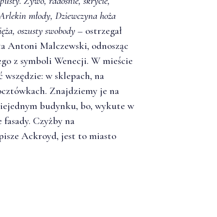
usty. Żywo, radośnie, skrycie,
, Arlekin młody, Dziewczyna hoża
ięża, oszusty swobody
– ostrzegał
ta Antoni Malczewski, odnosząc
ego z symboli Wenecji. W mieście
ć wszędzie: w sklepach, na
pocztówkach. Znajdziemy je na
niejednym budynku, bo, wykute w
 fasady. Czyżby na
pisze Ackroyd, jest to miasto