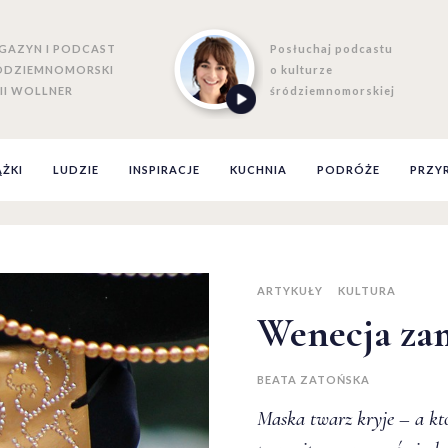
GAZYN I PODCAST
Posłuchaj podcastu
ÓDZIEMNOMORSKI
o kulturze
II WOLLNER
śródziemnomorskiej
ĄŻKI
LUDZIE
INSPIRACJE
KUCHNIA
PODRÓŻE
PRZY
ARTYKUŁY
KULTURA
Wenecja za
BEATA ZATOŃSKA
Maska twarz kryje – a kto