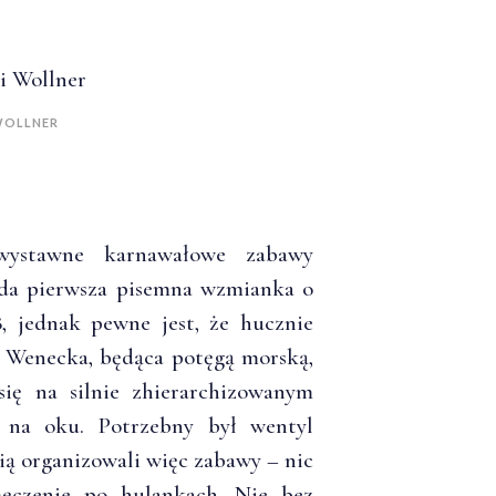
 WOLLNER
 wystawne karnawałowe zabawy
wda pierwsza pisemna wzmianka o
, jednak pewne jest, że hucznie
a Wenecka, będąca potęgą morską,
 się na silnie zhierarchizowanym
o na oku. Potrzebny był wentyl
ią organizowali więc zabawy – nic
męczenie po hulankach. Nie bez