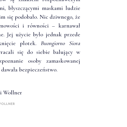
mi, błyszczącymi maskami ludzie
o im się podobało. Nic dziwnego, że
imowości i równości – karnawał
e. Jej użycie było jednak przede
nięcie plotek.
Buongiorno Siora
cali się do siebie balujący w
zpoznanie osoby zamaskowanej
, dawała bezpieczeństwo.
 WOLLNER