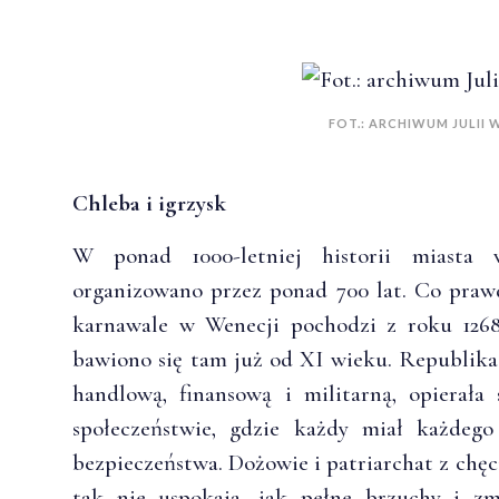
FOT.: ARCHIWUM JULII
Chleba i igrzysk
W ponad 1000-letniej historii miasta
organizowano przez ponad 700 lat. Co pra
karnawale w Wenecji pochodzi z roku 1268
bawiono się tam już od XI wieku. Republik
handlową, finansową i militarną, opierała
społeczeństwie, gdzie każdy miał każdeg
bezpieczeństwa. Dożowie i patriarchat z chęc
tak nie uspokaja, jak pełne brzuchy i z