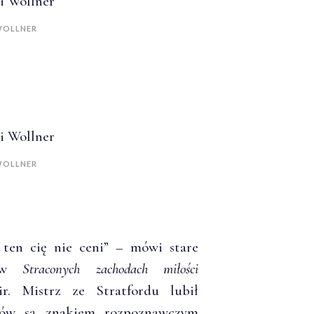
 WOLLNER
 WOLLNER
 ten cię nie ceni” – mówi stare
ł w
Straconych zachodach miłości
r. Mistrz ze Stratfordu lubił
eków są znakiem rozpoznawczym