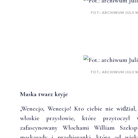
FOT.: ARCHIWUM JULII
FOT.: ARCHIWUM JULII
Maska twarz kryje
„Wenecjo, Wenecjo! Kto ciebie nie wiǳiał,
włoskie przysłowie, które przytoczy
zafascynowany Włochami William Szekspi
maskarady i przebieranki, które od wi