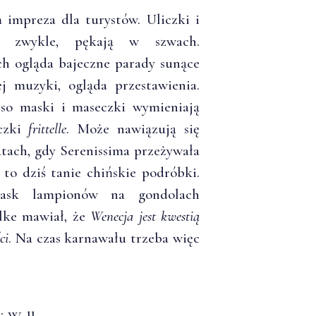
 impreza dla turystów. Uliczki i
iż zwykle, pękają w szwach.
 ogląda bajeczne parady sunące
j muzyki, ogląda przestawienia.
esso maski i maseczki wymieniają
ączki
frittelle
. Może nawiązują się
tach, gdy Serenissima przeżywała
 to dziś tanie chińskie podróbki.
blask lampionów na gondolach
ilke mawiał, że
Wenecja jest kwestią
ci
. Na czas karnawału trzeba więc