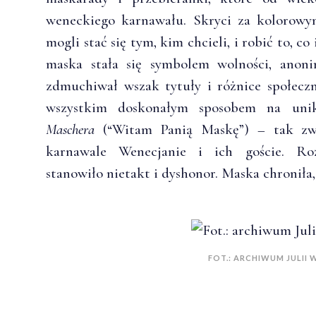
weneckiego karnawału. Skryci za kolorowy
mogli stać się tym, kim chcieli, i robić to, c
maska stała się symbolem wolności, anon
zdmuchiwał wszak tytuły i różnice społeczn
wszystkim doskonałym sposobem na unik
Maschera
(“Witam Panią Maskę”) – tak zwra
karnawale Wenecjanie i ich goście. Ro
stanowiło nietakt i dyshonor. Maska chroniła
FOT.: ARCHIWUM JULII