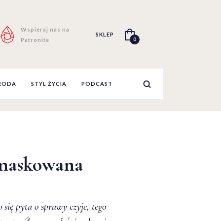
Wspieraj nas na
SKLEP
0
Patronite
RODA
STYL ŻYCIA
PODCAST
maskowana
 się pyta o sprawy czyje, tego