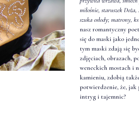
przywita wrzawa, śmiech p
miłośnie, staruszek Doża
szuka osłody; matrony, ks
nasz romantyczny poe
się do maski jako jedn
tym maski zdają się by
zdjęciach, obrazach, 
weneckich mostach i 
kamieniu, zdobią także
potwierdzenie, że, jak 
intryg i tajemnic?