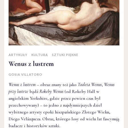
ARTYKUŁY
KULTURA
SZTUKI PIĘKNE
Wenus z lustrem
GOSIA VILLATORO
Wenus z lustrem
– obraz znany też jako
Toaleta Wenus
,
Wenus
przy lustrze
bądź
Rokeby Wenus
(od Rokeby Hall w
angielskim Yorkshire, gdzie przez pewien czas był
przechowywany) – to jedno z najsłynniejszych dzieł
wybitnego artysty epoki hiszpańskiego Złotego Wieku,
Diego Velázqueza. Obraz, którego losy od wielu lat fascynują
badaczy i historyków sztuki.