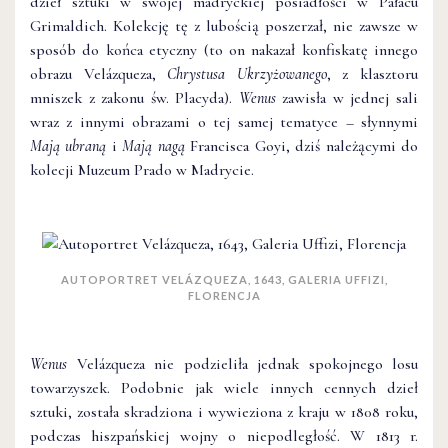
dzieł sztuki w swojej madryckiej posiadłości w Pałacu
Grimaldich. Kolekcję tę z lubością poszerzał, nie zawsze w
sposób do końca etyczny (to on nakazał konfiskatę innego
obrazu Velázqueza,
Chrystusa Ukrzyżowanego
, z klasztoru
mniszek z zakonu św. Placyda).
Wenus
zawisła w jednej sali
wraz z innymi obrazami o tej samej tematyce – słynnymi
Mają ubraną
i
Mają nagą
Francisca Goyi, dziś należącymi do
kolecji Muzeum Prado w Madrycie.
AUTOPORTRET VELÁZQUEZA, 1643, GALERIA UFFIZI,
FLORENCJA
Wenus
Velázqueza nie podzieliła jednak spokojnego losu
towarzyszek. Podobnie jak wiele innych cennych dzieł
sztuki, została skradziona i wywieziona z kraju w 1808 roku,
podczas hiszpańskiej wojny o niepodległość. W 1813 r.