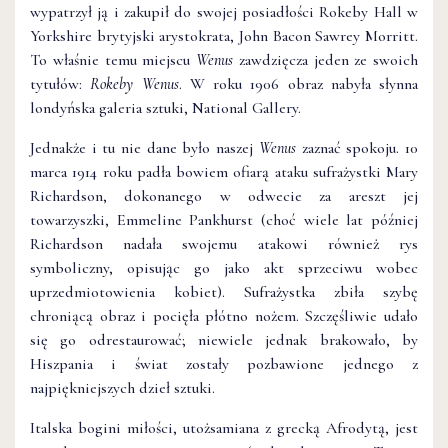
wypatrzył ją i zakupił do swojej posiadłości Rokeby Hall w
Yorkshire brytyjski arystokrata, John Bacon Sawrey Morritt.
To właśnie temu miejscu
Wenus
zawdzięcza jeden ze swoich
tytułów:
Rokeby Wenus
. W roku 1906 obraz nabyła słynna
londyńska galeria sztuki, National Gallery.
Jednakże i tu nie dane było naszej
Wenus
zaznać spokoju. 10
marca 1914 roku padła bowiem ofiarą ataku sufrażystki Mary
Richardson, dokonanego w odwecie za areszt jej
towarzyszki, Emmeline Pankhurst (choć wiele lat później
Richardson nadała swojemu atakowi również rys
symboliczny, opisując go jako akt sprzeciwu wobec
uprzedmiotowienia kobiet). Sufrażystka zbiła szybę
chroniącą obraz i pocięła płótno nożem. Szczęśliwie udało
się go odrestaurować; niewiele jednak brakowało, by
Hiszpania i świat zostały pozbawione jednego z
najpiękniejszych dzieł sztuki.
Italska bogini miłości, utożsamiana z grecką Afrodytą, jest