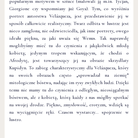
popularnym motywem w sztuce (malowali ją m.in. Tycjan,
Giorgione czy wspomniany już Goya). Tym, co wyróżnia
portret autorstwa Velázqueza, jest przedstawienie jej w
sposób całkowicie realistyczny. Twarz odbita w lustrze jest
nieco zamglona; nie odzwierciedla, jak inne portrety, owego
ideału piękna, za jaki uważa się Wenus. Tak naprawdę
moglibyśmy mieć tu do czynienia z jakąkolwiek młodą
kobietą; jedynym tropem wskazującym, że chodzi o
Afrodytę, jest towarzyszący jej na obrazie skrzydlaty
Kupidyn. To zabieg charakterystyczny dla Velázqueza, który
na swoich obrazach często „sprowadzał na ziemię”
mitologiczne bóstwa, nadając im rysy zwykłych ludzi. Dzięki
temu nie mamy tu do czynienia z odległym, nieosiągalnym
bóstwem, ale z kobietą, którą każdy z nas mógłby spotkać
na swojej drodze. Piękno, zmysłowość, erotyzm, wdzięk są
na wyciągnięcie ręki. Czasem wystarczy… spojrzenie w
lustro.