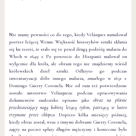
Nie mamy pewności co do tego, kiedy Velázquez namalował
portret leżącej Wenus. Większość historyków sztuki skłania
się ku teorii, że stało się to przed drugą podróżą malarza do
Włoch w 1649 r. Po powrocie do Hiszpanii malował on
wyłącznie dla króla, ale obrazu tego nie znajdziemy wśród
królewskich dzieł sztuki. Odkryto go podczas
inwentaryzacji dóbr innego malarza, zmarłego w 1651 r.
Domingo Guerry Coronela. Nie od razu też potwierdzone
zostało autorstwo Velázqueza: podczas opracowywania
dokumentów znalezisko opisano jako
obraz na płótnie
przedstawiający nagą kobietę leżącą tyłem, patrzącą w lustro
trzymane przez chłopca
. Dopiero kilka miesięcy później,
kiedy obraz został, wraz z innymi dobrami Guerry Coronela,
zajęty na poczet spłaty długów mężczyzny i konieczne było