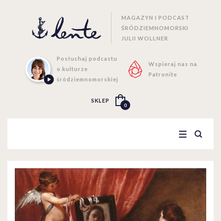
MAGAZYN I PODCAST
ŚRÓDZIEMNOMORSKI
JULII WOLLNER
Posłuchaj podcastu
Wspieraj nas na
o kulturze
Patronite
śródziemnomorskiej
SKLEP
0