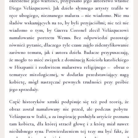
określenie jego wartości, przypisano jego autorstwo właśnie
Diego Velázquezowi. Jak dzieło słynnego artysty trafiło w
ręce ubogiego, nieznanego malarza – nie wiadomo. Nie ma
śladów wskazujących na to, by byli przyjaciółmi; nic też nie
wiadomo o tym, by Guerra Coronel zlecił Velázquezowi
namalowanie portretu Wenus. Bez odpowiedzi pozostaje
również pytanie, dlaczego tyle czasu zajęło zidentyfikowanie
zarówno tematu, jak i autora dzieła. Badacze przypuszczają,
że mogło to mieć związek z dominacją Kościoła katolickiego
w Hiszpanii i rozkwitem malarstwa religijnego – obraz o
tematyce mitologicznej, w dodatku przedstawiający nagą
kobietę, mógł nastręczać pewnych trudności przy próbie
jego sprzedaży.
Część historyków sztuki podpisuje się też pod teorią, że
obraz został namalowany nie przed, ale podczas pobytu
Velázqueza w Italii, a za inspirację posłużyła artyście poznana
tam kobieta, dla której stracił głowę i z którą miał nawet
nieślubnego syna. Potwierdzeniem tej tezy ma być fakt, że