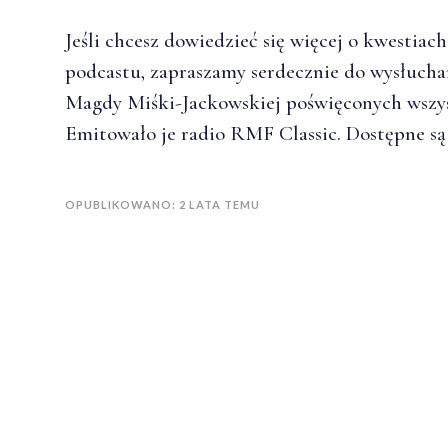
Jeśli chcesz dowiedzieć się więcej o kwestia
podcastu, zapraszamy serdecznie do wysłuchani
Magdy Miśki-Jackowskiej poświęconych wszy
Emitowało je radio RMF Classic. Dostępne s
OPUBLIKOWANO: 2 LATA TEMU