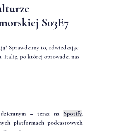
ulturze
morskiej S03E7
ają? Sprawdzimy to, odwiedzając
, Italię, po której oprowadzi nas
ródziemnym – teraz na
Spotify
,
rnych platformach podcastowych