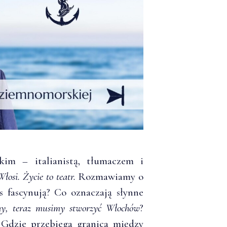
im – italianistą, tłumaczem i
Włosi. Życie to teatr.
Rozmawiamy o
s fascynują? Co oznaczają słynne
hy, teraz musimy stworzyć Włochów
?
 Gdzie przebiega granica między