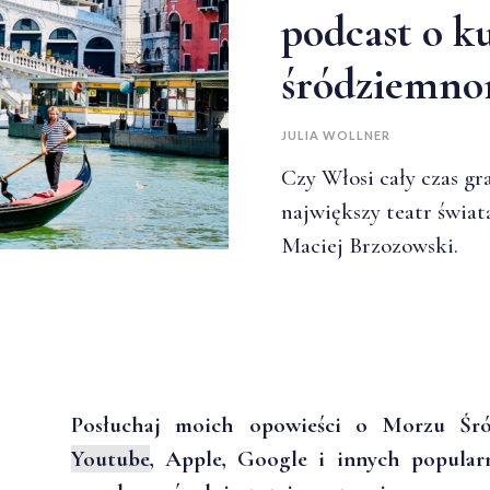
podcast o k
śródziemno
JULIA WOLLNER
Czy Włosi cały czas gr
największy teatr świata
Maciej Brzozowski.
Posłuchaj moich opowieści o Morzu Ś
Youtube
, Apple, Google i innych popula