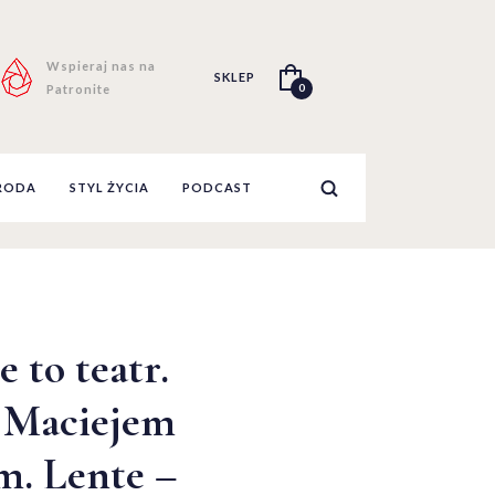
Wspieraj nas na
SKLEP
0
Patronite
RODA
STYL ŻYCIA
PODCAST
e to teatr.
z Maciejem
m. Lente –