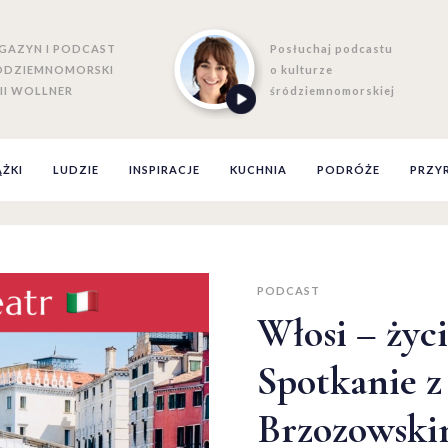
GAZYN I PODCAST
Posłuchaj podcastu
ÓDZIEMNOMORSKI
o kulturze
II WOLLNER
śródziemnomorskiej
ĄŻKI
LUDZIE
INSPIRACJE
KUCHNIA
PODRÓŻE
PRZY
PODCAST
Włosi – życi
Spotkanie 
Brzozowski