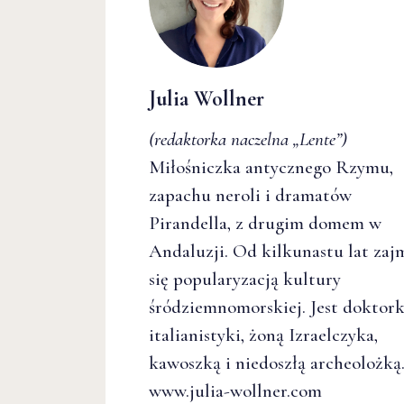
Julia Wollner
(redaktorka naczelna
„Lente”
)
Miłośniczka antycznego Rzymu,
zapachu neroli i dramatów
Pirandella, z drugim domem w
Andaluzji. Od kilkunastu lat zaj
się popularyzacją kultury
śródziemnomorskiej. Jest doktor
italianistyki, żoną Izraelczyka,
kawoszką i niedoszłą archeolożką
www.julia-wollner.com