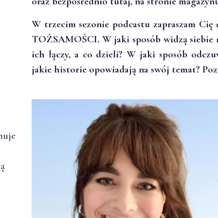
oraz bezpośrednio tutaj, na stronie magazynu
W trzecim sezonie podcastu zapraszam Cię d
TOŻSAMOŚCI. W jaki sposób widzą siebie 
ich łączy, a co dzieli? W jaki sposób odczu
jakie historie opowiadają na swój temat? Poz
muje
ką
.