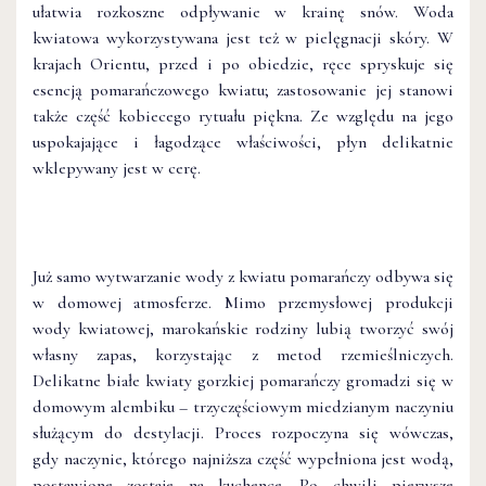
ułatwia rozkoszne odpływanie w krainę snów. Woda
kwiatowa wykorzystywana jest też w pielęgnacji skóry. W
krajach Orientu, przed i po obiedzie, ręce spryskuje się
esencją pomarańczowego kwiatu; zastosowanie jej stanowi
także część kobiecego rytuału piękna. Ze względu na jego
uspokajające i łagodzące właściwości, płyn delikatnie
wklepywany jest w cerę.
Już samo wytwarzanie wody z kwiatu pomarańczy odbywa się
w domowej atmosferze. Mimo przemysłowej produkcji
wody kwiatowej, marokańskie rodziny lubią tworzyć swój
własny zapas, korzystając z metod rzemieślniczych.
Delikatne białe kwiaty gorzkiej pomarańczy gromadzi się w
domowym alembiku – trzyczęściowym miedzianym naczyniu
służącym do destylacji. Proces rozpoczyna się wówczas,
gdy naczynie, którego najniższa część wypełniona jest wodą,
postawione zostaje na kuchence. Po chwili pierwsze