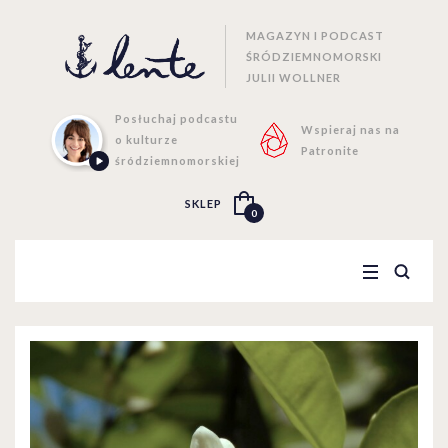
MAGAZYN I PODCAST
ŚRÓDZIEMNOMORSKI
JULII WOLLNER
Posłuchaj podcastu
Wspieraj nas na
o kulturze
Patronite
śródziemnomorskiej
SKLEP
0