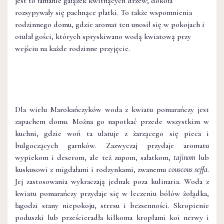
jest to łamanie gałązek kwitnących drzew; dokoła
rozsypywały się pachnące płatki. To także wspomnienia
rodzinnego domu, gdzie aromat ten unosił się w pokojach i
otulał gości, których spryskiwano wodą kwiatową przy
wejściu na każde rodzinne przyjęcie.
Dla wielu Marokańczyków woda z kwiatu pomarańczy jest
zapachem domu. Można go napotkać przede wszystkim w
kuchni, gdzie woń ta ulatuje z żarzącego się pieca i
bulgoczących garnków. Zazwyczaj przydaje aromatu
wypiekom i deserom, ale też zupom, sałatkom,
tajinom
lub
kuskusowi z migdałami i rodzynkami, zwanemu
couscous seffa
.
Jej zastosowania wykraczają jednak poza kulinaria. Woda z
kwiatu pomarańczy przydaje się w leczeniu bólów żołądka,
łagodzi stany niepokoju, stresu i bezsenności. Skropienie
poduszki lub prześcieradła kilkoma kroplami koi nerwy i