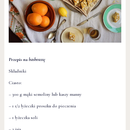
Przepis na
basboussę
Składniki
Ciasto:
– 300 g mąki semoliny lub kaszy manny
– 1 1/2 łyżeczki proszku do pieczenia
– 1 łyżeczka soli
– 2 jaja