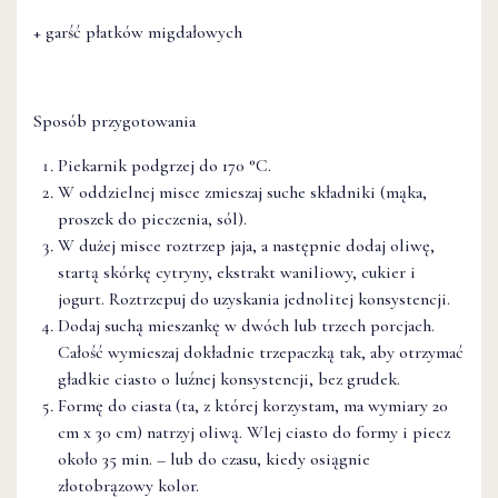
+ garść płatków migdałowych
Sposób przygotowania
Piekarnik podgrzej do 170 °C.
W oddzielnej misce zmieszaj suche składniki (mąka,
proszek do pieczenia, sól).
W dużej misce roztrzep jaja, a następnie dodaj oliwę,
startą skórkę cytryny, ekstrakt waniliowy, cukier i
jogurt. Roztrzepuj do uzyskania jednolitej konsystencji.
Dodaj suchą mieszankę w dwóch lub trzech porcjach.
Całość wymieszaj dokładnie trzepaczką tak, aby otrzymać
gładkie ciasto o luźnej konsystencji, bez grudek.
Formę do ciasta (ta, z której korzystam, ma wymiary 20
cm x 30 cm) natrzyj oliwą. Wlej ciasto do formy i piecz
około 35 min. – lub do czasu, kiedy osiągnie
złotobrązowy kolor.