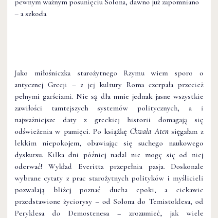
pewnym ważnym posunięciu Solona, dawno już zapomniano
– a szkoda.
Jako miłośniczka starożytnego Rzymu wiem sporo o
antycznej Grecji – z jej kultury Roma czerpała przecież
pełnymi garściami. Nie są dla mnie jednak jasne wszystkie
zawiłości tamtejszych systemów politycznych, a i
najważniejsze daty z greckiej historii domagają się
odświeżenia w pamięci. Po książkę
Chwała Aten
sięgałam z
lekkim niepokojem, obawiając się suchego naukowego
dyskursu. Kilka dni później nadal nie mogę się od niej
oderwać! Wykład Everitta przepełnia pasja. Doskonale
wybrane cytaty z prac starożytnych polityków i myślicieli
pozwalają bliżej poznać ducha epoki, a ciekawie
przedstawione życiorysy – od Solona do Temistoklesa, od
Peryklesa do Demostenesa – zrozumieć, jak wiele