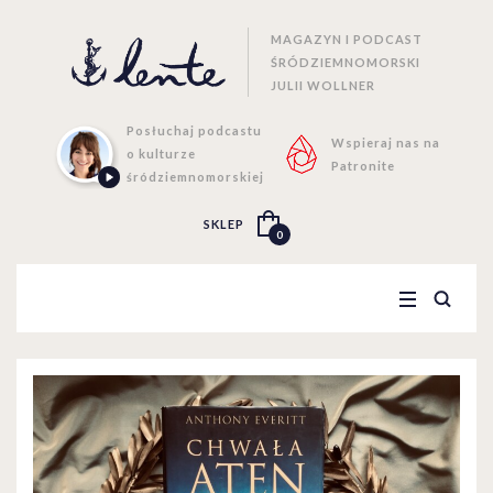
MAGAZYN I PODCAST
ŚRÓDZIEMNOMORSKI
JULII WOLLNER
Posłuchaj podcastu
Wspieraj nas na
o kulturze
Patronite
śródziemnomorskiej
SKLEP
0