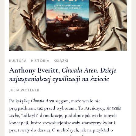
KULTURA
HISTORIA
KSIĄŻKI
Anthony Everitt,
Chwała Aten. Dzieje
najwspanialszej cywilizacji na świecie
JULIA WOLLNER
Po książkę
Chwała Aten
sięgam, może wcale nie
przypadkiem, tuż przed wyborami. To Ateńczycy,
sit venia
verbo
, "odkryli" demokrację, podobnie jak wiele innych
koncepcji, które zrewolucjonizowały starożytny świat i
przetrwały do dzisiaj. O niektórych, jak na przykład o