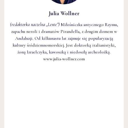
Julia Wollner
(redaktorka naczelna
„Lente”
)
Miłośniczka antycznego Rzymu,
zapachu neroli i dramatów Pirandella, z drugim domem w
Andaluzji. Od kilkunastu lat zajmuje się popularyzacją
kultury śródziemnomorskiej. Jest doktorką italianistyki,
żoną Izraelczyka, kawoszką i niedoszłą archeolożką.
www.julia-wollner.com