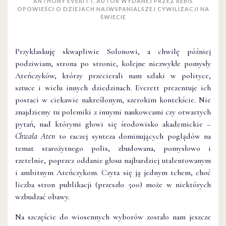
ANTHONY EVERITT, AUTOR WYDANEJ PRZEZ REBIS
OPOWIEŚCI O DZIEJACH NAJWSPANIALSZEJ CYWILIZACJI NA
ŚWIECIE
Przyklaskuję skwapliwie Solonowi, a chwilę później
podziwiam, strona po stronie, kolejne niezwykłe pomysły
Ateńczyków, którzy przecierali nam szlaki w polityce,
sztuce i wielu innych dziedzinach. Everett prezentuje ich
postaci w ciekawie nakreślonym, szerokim kontekście. Nie
znajdziemy tu polemiki z innymi naukowcami czy otwartych
pytań, nad którymi głowi się środowisko akademickie –
Chwała Aten
to raczej synteza dominujących poglądów na
temat starożytnego polis, zbudowana, pomysłowo i
rzetelnie, poprzez oddanie głosu najbardziej utalentowanym
i ambitnym Ateńczykom. Czyta się ją jednym tchem, choć
liczba stron publikacji (przeszło 500) może w niektórych
wzbudzać obawy.
Na szczęście do wiosennych wyborów zostało nam jeszcze