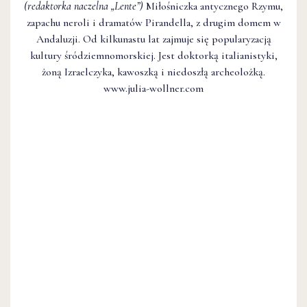
(redaktorka naczelna
„Lente”
)
Miłośniczka antycznego Rzymu,
zapachu neroli i dramatów Pirandella, z drugim domem w
Andaluzji. Od kilkunastu lat zajmuje się popularyzacją
kultury śródziemnomorskiej. Jest doktorką italianistyki,
żoną Izraelczyka, kawoszką i niedoszłą archeolożką.
www.julia-wollner.com