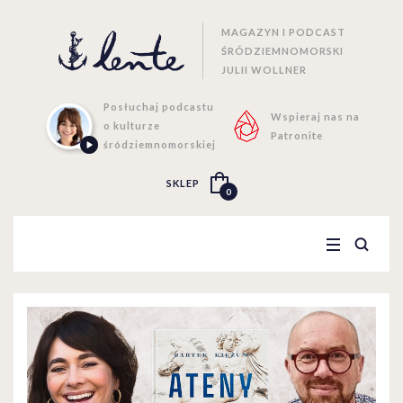
MAGAZYN I PODCAST
ŚRÓDZIEMNOMORSKI
JULII WOLLNER
Posłuchaj podcastu
Wspieraj nas na
o kulturze
Patronite
śródziemnomorskiej
SKLEP
0