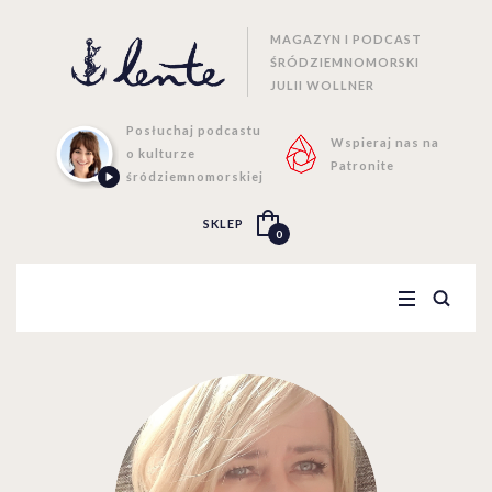
MAGAZYN I PODCAST
ŚRÓDZIEMNOMORSKI
JULII WOLLNER
Posłuchaj podcastu
Wspieraj nas na
o kulturze
Patronite
śródziemnomorskiej
SKLEP
0