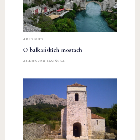
ARTYKUŁY
O bałkańskich mostach
AGNIESZKA JASIŃSKA