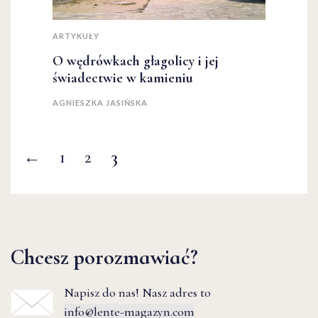
ARTYKUŁY
O wędrówkach głagolicy i jej
świadectwie w kamieniu
AGNIESZKA JASIŃSKA
←
1
2
3
Chcesz porozmawiać?
Napisz do nas! Nasz adres to
info@lente-magazyn.com