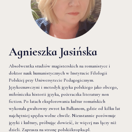
Agnieszka Jasińska
Absolwentka studiów magisterskich na romanistyce i
doktor nauk humanistycznych w Instytucie Filologii
Polskiej przy Uniwersytecie Pedagogicznym.
Językoznawczyni i metodyk języka polskiego jako obcego,
miłośniczka historii języka, pożeraczka literatury non
fiction. Po latach eksplorowania kultur romańskich
wykonała gwałtowny zwrot ku Bałkanom, gdzie od kilku lat
najchętniej spędza wolne chwile. Nieustannie porównuje
języki i kultury, próbując dowieść, że więcej nas łączy niż
dzieli. Zaprasza na stronę polskiikropka.pl.