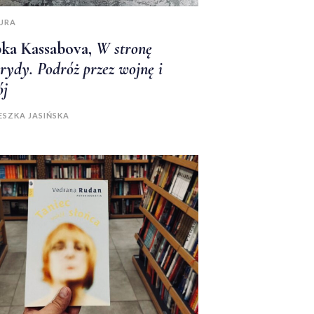
URA
ka Kassabova,
W stronę
rydy. Podróż przez wojnę i
ój
ESZKA JASIŃSKA