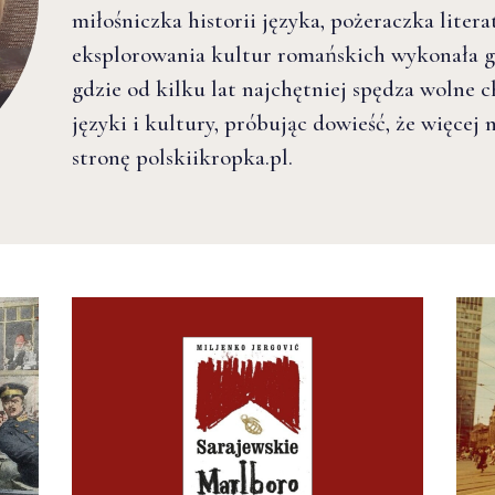
miłośniczka historii języka, pożeraczka litera
eksplorowania kultur romańskich wykonała 
gdzie od kilku lat najchętniej spędza wolne 
języki i kultury, próbując dowieść, że więcej n
stronę polskiikropka.pl.