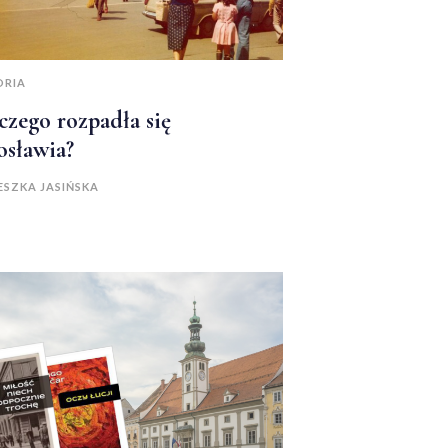
ORIA
czego rozpadła się
osławia?
ESZKA JASIŃSKA