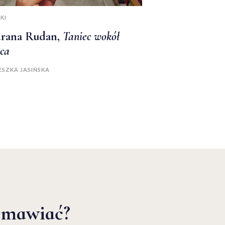
KI
rana Rudan,
Taniec wokół
ńca
ESZKA JASIŃSKA
zmawiać?