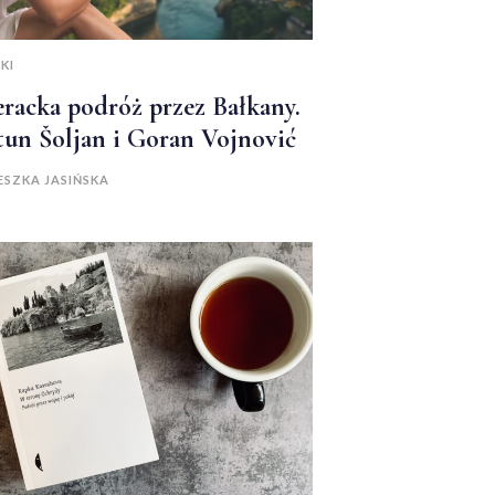
KI
eracka podróż przez Bałkany.
un Šoljan i Goran Vojnović
ESZKA JASIŃSKA