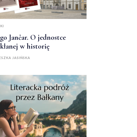
KI
go Jančar. O jednostce
kłanej w historię
ESZKA JASIŃSKA