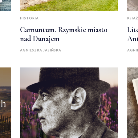
HISTORIA
KSIĄŻ
Carnuntum. Rzymskie miasto
Lit
nad Dunajem
Ant
AGNIESZKA JASIŃSKA
AGNI