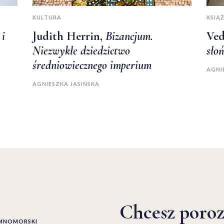
KULTURA
KSIĄŻ
 i
Judith Herrin,
Bizancjum.
Ved
Niezwykłe dziedzictwo
sło
średniowiecznego imperium
AGNI
AGNIESZKA JASIŃSKA
Chcesz poro
EMNOMORSKI