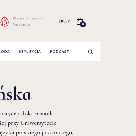
Wspieraj nas na
SKLEP
0
Patronite
RODA
STYL ŻYCIA
PODCAST
ńska
istyce i doktor nauk
iej przy Uniwersytecie
ęzyka polskiego jako obcego,