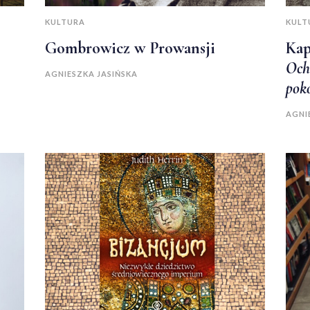
KULTURA
KULT
Gombrowicz w Prowansji
Kap
Och
AGNIESZKA JASIŃSKA
pok
AGNI