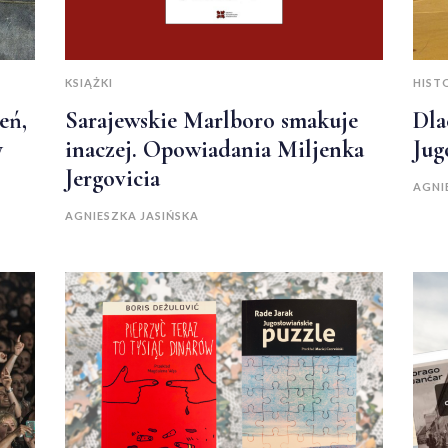
KSIĄŻKI
HIST
eń,
Sarajewskie Marlboro smakuje
Dla
y
inaczej. Opowiadania Miljenka
Jug
Jergovicia
AGNI
AGNIESZKA JASIŃSKA