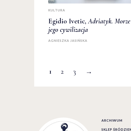
KULTURA
Egidio Ivetic,
Adriatyk. Morze
jego cywilizacja
AGNIESZKA JASIŃSKA
1
2
3
→
ARCHIWUM
SKLEP ŚRÓDZI