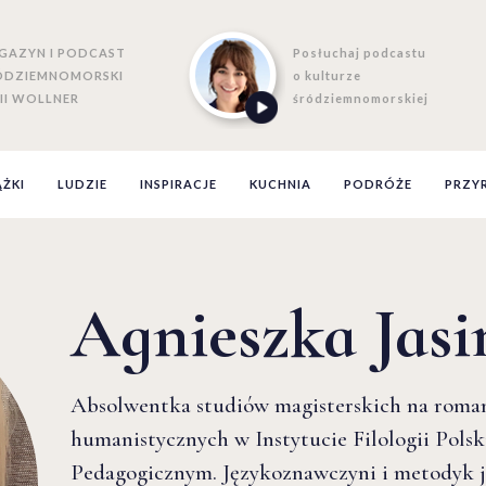
GAZYN I PODCAST
Posłuchaj podcastu
ÓDZIEMNOMORSKI
o kulturze
II WOLLNER
śródziemnomorskiej
ĄŻKI
LUDZIE
INSPIRACJE
KUCHNIA
PODRÓŻE
PRZY
Agnieszka Jasi
Absolwentka studiów magisterskich na roman
humanistycznych w Instytucie Filologii Polsk
Pedagogicznym. Językoznawczyni i metodyk j