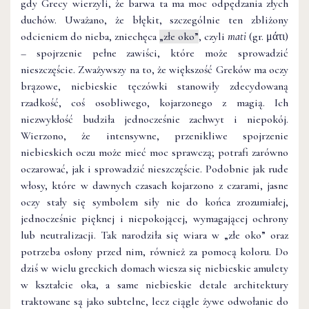
gdy Grecy wierzyli, że barwa ta ma moc odpędzania złych
duchów. Uważano, że błękit, szczególnie ten zbliżony
odcieniem do nieba, zniechęca
„złe oko”
, czyli
mati
(gr. μάτι)
– spojrzenie pełne zawiści, które może sprowadzić
nieszczęście. Zważywszy na to, że większość Greków ma oczy
brązowe, niebieskie tęczówki stanowiły zdecydowaną
rzadkość, coś osobliwego, kojarzonego z magią. Ich
niezwykłość budziła jednocześnie zachwyt i niepokój.
Wierzono, że intensywne, przenikliwe spojrzenie
niebieskich oczu może mieć moc sprawczą; potrafi zarówno
oczarować, jak i sprowadzić nieszczęście. Podobnie jak rude
włosy, które w dawnych czasach kojarzono z czarami, jasne
oczy stały się symbolem siły nie do końca zrozumiałej,
jednocześnie pięknej i niepokojącej, wymagającej ochrony
lub neutralizacji. Tak narodziła się wiara w „złe oko” oraz
potrzeba osłony przed nim, również za pomocą koloru. Do
dziś w wielu greckich domach wiesza się niebieskie amulety
w kształcie oka, a same niebieskie detale architektury
traktowane są jako subtelne, lecz ciągle żywe odwołanie do