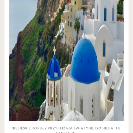
NIEBIESKIE KOPUŁY PRZYBLIŻAJĄ ŚWIĄTYNIE DO NIEBA. TU:
SANTORINI