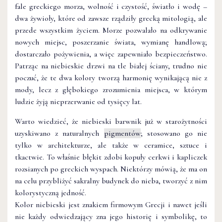
fale greckiego morza, wolność i czystość, światło i wodę –
dwa żywioły, które od zawsze rządziły grecką mitologią, ale
przede wszystkim życiem. Morze pozwalało na odkrywanie
nowych miejsc, poszerzanie świata, wymianę handlową;
dostarczało pożywienia, a więc zapewniało bezpieczeństwo.
Patrząc na niebieskie drzwi na tle białej ściany, trudno nie
poczuć, że te dwa kolory tworzą harmonię wynikającą nie z
mody, lecz z głębokiego zrozumienia miejsca, w którym
ludzie żyją nieprzerwanie od tysięcy lat.
Warto wiedzieć, że niebieski barwnik już w starożytności
uzyskiwano z naturalnych
pigmentów
; stosowano go nie
tylko w architekturze, ale także w ceramice, sztuce i
tkactwie. To właśnie błękit zdobi kopuły cerkwi i kapliczek
rozsianych po greckich wyspach. Niektórzy mówią, że ma on
na celu przybliżyć sakralny budynek do nieba, tworzyć z nim
kolorystyczną jedność.
Kolor niebieski jest znakiem firmowym Grecji i nawet jeśli
nie każdy odwiedzający zna jego historię i symbolikę, to