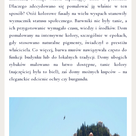
Dlaczego zdecydowano się pomalować ją właśnie w ten
sposób? Otóż kolorowe fasady na wielu wyspach stanowiły
wyznacznik statusu społecznego. Barwniki nie były tanie, a
ich przygotowanie wymagało czasu, wiedzy i środków. Dom
pomalowany na intensywne kolory, szczególnie w epokach,
gdy stosowano naturalne pigmenty, świadczył o prestiżu
właściciela. Co więcej, barwa murów nawiązywała często do
funkcji budynku lub do lokalnych tradycji. Domy ubogich
rybaków malowano na łatwo dostępne, tanie kolory
(najczęściej była to biel), zaś domy możnych kupców – na
eleganckie odcienie ochry czy burgundu.