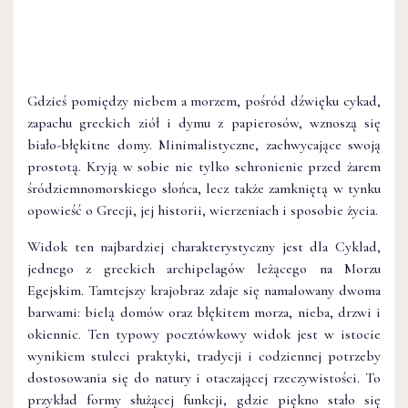
Gdzieś pomiędzy niebem a morzem, pośród dźwięku cykad,
zapachu greckich ziół i dymu z papierosów, wznoszą się
biało-błękitne domy. Minimalistyczne, zachwycające swoją
prostotą. Kryją w sobie nie tylko schronienie przed żarem
śródziemnomorskiego słońca, lecz także zamkniętą w tynku
opowieść o Grecji, jej historii, wierzeniach i sposobie życia.
Widok ten najbardziej charakterystyczny jest dla Cyklad,
jednego z greckich archipelagów leżącego na Morzu
Egejskim. Tamtejszy krajobraz zdaje się namalowany dwoma
barwami: bielą domów oraz błękitem morza, nieba, drzwi i
okiennic. Ten typowy pocztówkowy widok jest w istocie
wynikiem stuleci praktyki, tradycji i codziennej potrzeby
dostosowania się do natury i otaczającej rzeczywistości. To
przykład formy służącej funkcji, gdzie piękno stało się