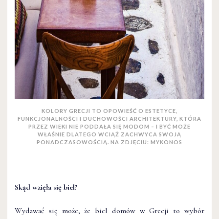
KOLORY GRECJI TO OPOWIEŚĆ O ESTETYCE,
FUNKCJONALNOŚCI I DUCHOWOŚCI ARCHITEKTURY, KTÓRA
PRZEZ WIEKI NIE PODDAŁA SIĘ MODOM – I BYĆ MOŻE
WŁAŚNIE DLATEGO WCIĄŻ ZACHWYCA SWOJĄ
PONADCZASOWOŚCIĄ. NA ZDJĘCIU: MYKONOS
Skąd wzięła się biel?
Wydawać się może, że biel domów w Grecji to wybór