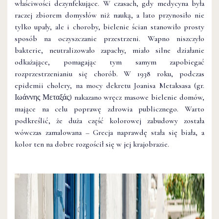
właściwości dezynfekujące. W czasach, gdy medycyna była
raczej zbiorem domysłów niż nauką, a lato przynosiło nie
tylko upały, ale i choroby, bielenie ścian stanowiło prosty
sposób na oczyszczanie przestrzeni. Wapno niszczyło
bakterie, neutralizowało zapachy, miało silne działanie
odkażające, pomagając tym samym zapobiegać
rozprzestrzenianiu się chorób. W 1938 roku, podczas
epidemii cholery, na mocy dekretu Joanisa Metaksasa (gr.
Ιωάννης Μεταξάς) nakazano wręcz masowe bielenie domów,
mające na celu poprawę zdrowia publicznego. Warto
podkreślić, że duża część kolorowej zabudowy została
wówczas zamalowana – Grecja naprawdę stała się biała, a
kolor ten na dobre rozgościł się w jej krajobrazie.