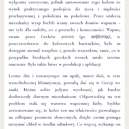
wyłącznie estetyczny, jednak zastosowanie tego koloru to
wynik praktycznego podejścia do życia i mądrości
przekazywanej z pokolenia na pokolenie. Przez stulecia
mieszkańcy wysp bielili ściany swoich domów wapnem –
nie tyle dla ozdoby, co z potrzeby i konieczności. Wapno,
zwane przez Greków
asvestis
(gr. ασβέστης), w
przeciwieństwie do kolorowych barwników, było tu
dostępne niemal wszędzie i, przede wszystkim, tanie, co w
przypadku biednych greckich wiosek miało istotne
znaczenie. Było także łatwe w produkcji i aplikacji.
Letnie dni i towarzyszące im upały, nawet dziś, w erze
wszechobecnej klimatyzacji, potrafią dać się w Grecji we
znaki. Można sobie jedynie wyobrazić, jak bardzo
doskwierały dawnym mieszkańcom. Odpowiedzią na ten
problem stała się warstwa wapiennej farby. Szybko
zorientowano się, że kolor ten ma właściwości pozwalające
na odbijanie promieni słonecznych, dzięki czemu pomaga
utrzymać chłód w środku zabudowy. Co więcej, wykazuje on