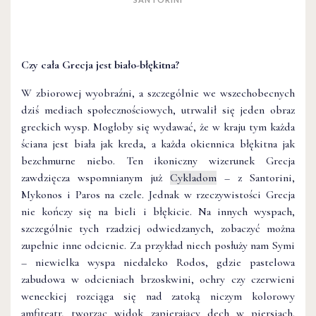
Czy cała Grecja jest biało-błękitna?
W zbiorowej wyobraźni, a szczególnie we wszechobecnych
dziś mediach społecznościowych, utrwalił się jeden obraz
greckich wysp. Mogłoby się wydawać, że w kraju tym każda
ściana jest biała jak kreda, a każda okiennica błękitna jak
bezchmurne niebo. Ten ikoniczny wizerunek Grecja
zawdzięcza wspomnianym już
Cykladom
– z Santorini,
Mykonos i Paros na czele. Jednak w rzeczywistości Grecja
nie kończy się na bieli i błękicie. Na innych wyspach,
szczególnie tych rzadziej odwiedzanych, zobaczyć można
zupełnie inne odcienie. Za przykład niech posłuży nam Symi
– niewielka wyspa niedaleko Rodos, gdzie pastelowa
zabudowa w odcieniach brzoskwini, ochry czy czerwieni
weneckiej rozciąga się nad zatoką niczym kolorowy
amfiteatr, tworząc widok zapierający dech w piersiach.