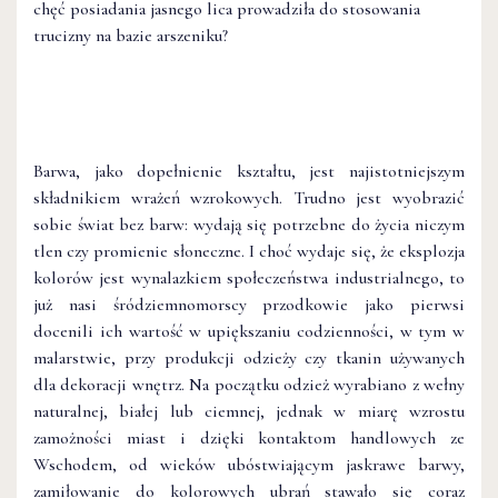
chęć posiadania jasnego lica prowadziła do stosowania
trucizny na bazie arszeniku?
Barwa, jako dopełnienie kształtu, jest najistotniejszym
składnikiem wrażeń wzrokowych. Trudno jest wyobrazić
sobie świat bez barw: wydają się potrzebne do życia niczym
tlen czy promienie słoneczne. I choć wydaje się, że eksplozja
kolorów jest wynalazkiem społeczeństwa industrialnego, to
już nasi śródziemnomorscy przodkowie jako pierwsi
docenili ich wartość w upiększaniu codzienności, w tym w
malarstwie, przy produkcji odzieży czy tkanin używanych
dla dekoracji wnętrz. Na początku odzież wyrabiano z wełny
naturalnej, białej lub ciemnej, jednak w miarę wzrostu
zamożności miast i dzięki kontaktom handlowych ze
Wschodem, od wieków ubóstwiającym jaskrawe barwy,
zamiłowanie do kolorowych ubrań stawało się coraz