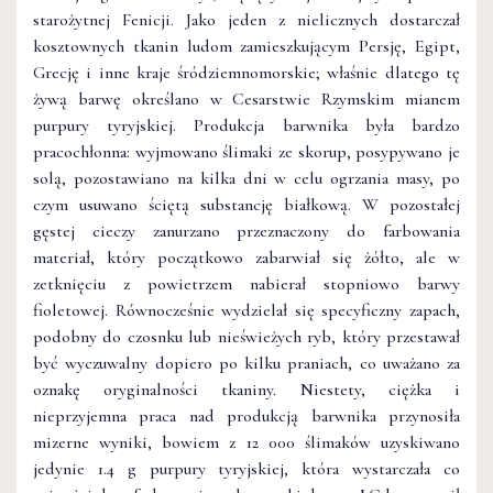
starożytnej Fenicji. Jako jeden z nielicznych dostarczał
kosztownych tkanin ludom zamieszkującym Persję, Egipt,
Grecję i inne kraje śródziemnomorskie; właśnie dlatego tę
żywą barwę określano w Cesarstwie Rzymskim mianem
purpury tyryjskiej. Produkcja barwnika była bardzo
pracochłonna: wyjmowano ślimaki ze skorup, posypywano je
solą, pozostawiano na kilka dni w celu ogrzania masy, po
czym usuwano ściętą substancję białkową. W pozostałej
gęstej cieczy zanurzano przeznaczony do farbowania
materiał, który początkowo zabarwiał się żółto, ale w
zetknięciu z powietrzem nabierał stopniowo barwy
fioletowej. Równocześnie wydzielał się specyficzny zapach,
podobny do czosnku lub nieświeżych ryb, który przestawał
być wyczuwalny dopiero po kilku praniach, co uważano za
oznakę oryginalności tkaniny. Niestety, ciężka i
nieprzyjemna praca nad produkcją barwnika przynosiła
mizerne wyniki, bowiem z 12 000 ślimaków uzyskiwano
jedynie 1.4 g purpury tyryjskiej, która wystarczała co