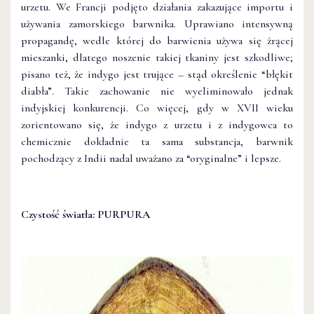
urzetu. We Francji podjęto działania zakazujące importu i
używania zamorskiego barwnika. Uprawiano intensywną
propagandę, wedle której do barwienia używa się żrącej
mieszanki, dlatego noszenie takiej tkaniny jest szkodliwe;
pisano też, że indygo jest trujące – stąd określenie “błękit
diabła”. Takie zachowanie nie wyeliminowało jednak
indyjskiej konkurencji. Co więcej, gdy w XVII wieku
zorientowano się, że indygo z urzetu i z indygowca to
chemicznie dokładnie ta sama substancja, barwnik
pochodzący z Indii nadal uważano za “oryginalne” i lepsze.
Czystość światła: PURPURA