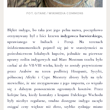
FOT. GITANE / WIKIMEDIA COMMONS
Błękit indygo, bo taka jest jego pełna nazwa, początkowo
otrzymywany był z liści krzewu
indygowca barwierskiego
,
uprawianego w Indiach i Persji. Na terenach
śródziemnomorskich pojawił się już w starożytności za
pośrednictwem lokalnych kupców, jednakże na pierwsze
uprawy roślin indygowych nad Mare Nostrum trzeba było
czekać aż do VII-VIII wieku, kiedy to zostały przywiezione
przez Arabów na teren podbitej Hiszpanii, Sycylii,
północnej Afryki i Cypr. Niestety zbiory były na tyle
niewielkie, że nie zrezygnowano z jego importu, co wiązało
się z dalszym ponoszeniem ogromnych kosztów. Przez
kolejne lata, kiedy kontakty z krajami Dalekiego Wschodu
były niezbyt regularne, trudno dostępne indygo zaczęło
osiągać ceny większe niż złoto, szybko zyskując miano