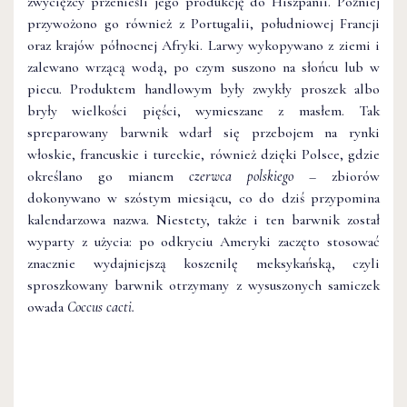
zwycięzcy przenieśli jego produkcję do Hiszpanii. Później
przywożono go również z Portugalii, południowej Francji
oraz krajów północnej Afryki. Larwy wykopywano z ziemi i
zalewano wrzącą wodą, po czym suszono na słońcu lub w
piecu. Produktem handlowym były zwykły proszek albo
bryły wielkości pięści, wymieszane z masłem. Tak
spreparowany barwnik wdarł się przebojem na rynki
włoskie, francuskie i tureckie, również dzięki Polsce, gdzie
określano go mianem
czerwca polskiego
– zbiorów
dokonywano w szóstym miesiącu, co do dziś przypomina
kalendarzowa nazwa. Niestety, także i ten barwnik został
wyparty z użycia: po odkryciu Ameryki zaczęto stosować
znacznie wydajniejszą koszenilę meksykańską, czyli
sproszkowany barwnik otrzymany z wysuszonych samiczek
owada
Coccus cacti.