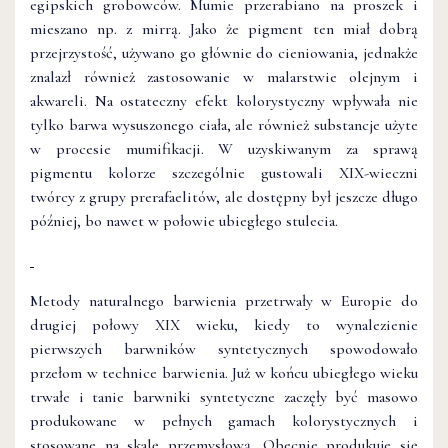
egipskich grobowców. Mumie przerabiano na proszek i
mieszano np. z mirrą. Jako że pigment ten miał dobrą
przejrzystość, używano go głównie do cieniowania, jednakże
znalazł również zastosowanie w malarstwie olejnym i
akwareli. Na ostateczny efekt kolorystyczny wpływała nie
tylko barwa wysuszonego ciała, ale również substancje użyte
w procesie mumifikacji. W uzyskiwanym za sprawą
pigmentu kolorze szczególnie gustowali XIX-wieczni
twórcy z grupy prerafaelitów, ale dostępny był jeszcze długo
później, bo nawet w połowie ubiegłego stulecia.
Metody naturalnego barwienia przetrwały w Europie do
drugiej połowy XIX wieku, kiedy to wynalezienie
pierwszych barwników syntetycznych spowodowało
przełom w technice barwienia. Już w końcu ubiegłego wieku
trwałe i tanie barwniki syntetyczne zaczęły być masowo
produkowane w pełnych gamach kolorystycznych i
stosowane na skalę przemysłową. Obecnie produkuje się