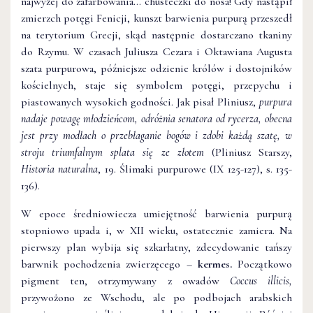
najwyżej do zafarbowania… chusteczki do nosa! Gdy nastąpił
zmierzch potęgi Fenicji, kunszt barwienia purpurą przeszedł
na terytorium Grecji, skąd następnie dostarczano tkaniny
do Rzymu. W czasach Juliusza Cezara i Oktawiana Augusta
szata purpurowa, późniejsze odzienie królów i dostojników
kościelnych, staje się symbolem potęgi, przepychu i
piastowanych wysokich godności. Jak pisał Pliniusz,
purpura
nadaje powagę młodzieńcom, odróżnia senatora od rycerza, obecna
jest przy modłach o przebłaganie bogów i zdobi każdą szatę, w
stroju triumfalnym splata się ze złotem
(Pliniusz Starszy,
Historia naturalna
, 19. Ślimaki purpurowe (IX 125-127), s. 135-
136).
W epoce średniowiecza umiejętność barwienia purpurą
stopniowo upada i, w XII wieku, ostatecznie zamiera. Na
pierwszy plan wybija się szkarłatny, zdecydowanie tańszy
barwnik pochodzenia zwierzęcego –
kermes.
Początkowo
pigment ten, otrzymywany z owadów
Coccus illicis,
przywożono ze Wschodu, ale po podbojach arabskich