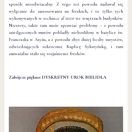
sposób nieodwracalny. Z tego też powodu nadawał się
wyłącznie do zastosowania na freskach, i to tylko tych
wykonywanych w technice
al
secco
we wnętrzach budynków.
Niestety, także tam może sprawiać problemy – z powodu
zawilgoconych murów pobladły nieboskłony w bazylice św.
Franciszka w Asyżu, a z powodu zbyt dużej liczby turystów,
odwiedzających rokrocznie Kaplicę Sykstyńską, i tam
zauważalne stało się rozjaśnienie fresków.
Zabójcze piękno: DYSKRETNY UROK BIELIDŁA