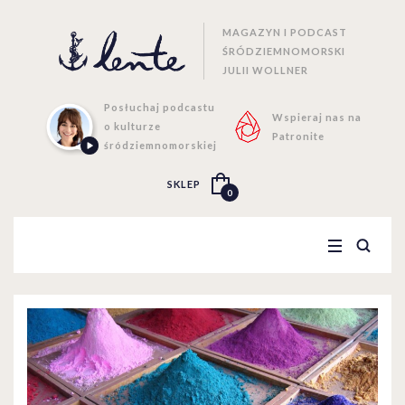
MAGAZYN I PODCAST
ŚRÓDZIEMNOMORSKI
JULII WOLLNER
Posłuchaj podcastu
Wspieraj nas na
o kulturze
Patronite
śródziemnomorskiej
SKLEP
0