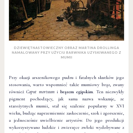
DZIEWIĘTNASTOWIECZNY OBRAZ MARTINA DROLLINGA
NAMALOWANY PRZY UŻYCIU BARWNIKA UZYSKIWANEGO Z
MUMII
Przy okazji arszenikowego pudru i fatalnych skutków jego
stosowania, warto wspomnieć także mumiowy brąz, zwany
również
Caput mortuum
i
brązem egipskim
. Ten niezwykły
pigment pochodzący, jak sama nazwa wskazuje, ze
starożytnych mumii, stał się szalenie popularny w XVI
wieku, budząc naprzemiennie zaskoczenie, szok i zgorszenie,
a jednocześnie uwielbienie artystów. Do jego produkcji
wykorzystywano ludzkie i zwierzęce zwłoki wydobywane z