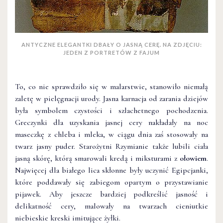
ANTYCZNE ELEGANTKI DBAŁY O JASNĄ CERĘ. NA ZDJĘCIU:
JEDEN Z PORTRETÓW Z FAJUM
To, co nie sprawdziło się w malarstwie, stanowiło niemałą
zaletę w pielęgnacji urody. Jasna karnacja od zarania dziejów
była symbolem czystości i szlachetnego pochodzenia.
Greczynki dla uzyskania jasnej cery nakładały na noc
maseczkę z chleba i mleka, w ciągu dnia zaś stosowały na
twarz jasny puder. Starożytni Rzymianie także lubili ciała
jasną skórę, którą smarowali kredą i miksturami z
ołowiem
.
Najwięcej dla białego lica skłonne były uczynić Egipcjanki,
które poddawały się zabiegom opartym o przystawianie
pijawek. Aby jeszcze bardziej podkreślić jasność i
delikatność cery, malowały na twarzach cieniutkie
niebieskie kreski imitujące żyłki.