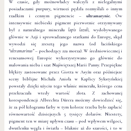
W czasie, gdy możnowładcy walczyli z nielegalnymi
posiadaczami purpury, wirtuozi pędzla rozmyślali o innym
rzadkim i cennym pigmencie –
ultramarynie
. Ów
intensywnie niebieski pigment pierwotnie otrzymywany
był z naturalnego minerału
lapis lazuli,
wydobywanego
głównie w Azji i sprowadzanego statkami do Europy, skąd
wywodzi się zresztą jego nazwa (od łacińskiego
“ultramarinus”
– pochodzący zza morza). W średniowiecznej i
renesansowej Europie wykorzystywano go głównie do
malowania nieba i szat Najświętszej Marii Panny. Przepiękne
błękity zastosowane przez Giotta w Asyżu oraz późniejsze
sceny biblijne Michała Anioła w Kaplicy Sykstyńskiej
powstały dzięki użyciu tego właśnie minerału, którego cena
przekraczała wtedy wartość złota. Z zachowanej
korespondencji Albrechta Dürera możemy dowiedzieć się,
że za pół kilograma farby w tym kolorze trzeba było zapłacić
równowartość dzisiejszych 5 tysięcy dolarów. Niestety,
pigment ten w miarę upływu czasu – pod wpływem wilgoci,
dwutlenku węgla i światła – blaknie aż do szarości, i to w