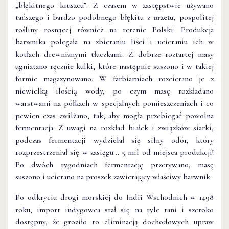
„błękitnego kruszcu”. Z czasem w zastępstwie używano
tańszego i bardzo podobnego błękitu z
urzetu
, pospolitej
rośliny rosnącej również na terenie Polski. Produkcja
barwnika polegała na zbieraniu liści i ucieraniu ich w
kotłach drewnianymi tłuczkami. Z dobrze roztartej masy
ugniatano ręcznie kulki, które następnie suszono i w takiej
formie magazynowano. W farbiarniach rozcierano je z
niewielką ilością wody, po czym masę rozkładano
warstwami na półkach w specjalnych pomieszczeniach i co
pewien czas zwilżano, tak, aby mogła przebiegać powolna
fermentacja. Z uwagi na rozkład białek i związków siarki,
podczas fermentacji wydzielał się silny odór, który
rozprzestrzeniał się w zasięgu… 5 mil od miejsca produkcji!
Po dwóch tygodniach fermentację przerywano, masę
suszono i ucierano na proszek zawierający właściwy barwnik.
Po odkryciu drogi morskiej do Indii Wschodnich w 1498
roku, import indygowca stał się na tyle tani i szeroko
dostępny, że groziło to eliminacją dochodowych upraw