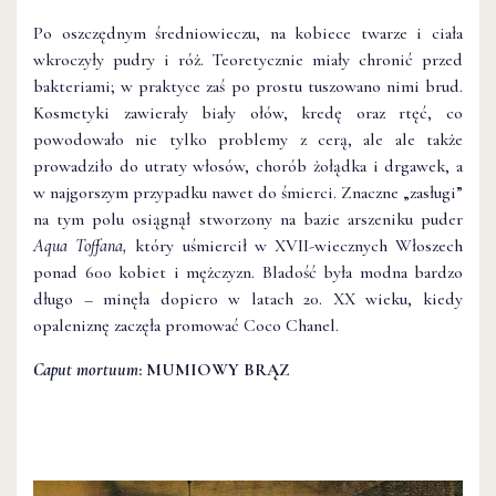
Po oszczędnym średniowieczu, na kobiece twarze i ciała
wkroczyły pudry i róż. Teoretycznie miały chronić przed
bakteriami; w praktyce zaś po prostu tuszowano nimi brud.
Kosmetyki zawierały biały ołów, kredę oraz rtęć, co
powodowało nie tylko problemy z cerą, ale ale także
prowadziło do utraty włosów, chorób żołądka i drgawek, a
w najgorszym przypadku nawet do śmierci. Znaczne „zasługi”
na tym polu osiągnął stworzony na bazie arszeniku puder
Aqua Toffana,
który uśmiercił w XVII-wiecznych Włoszech
ponad 600 kobiet i mężczyzn. Bladość była modna bardzo
długo – minęła dopiero w latach 20. XX wieku, kiedy
opaleniznę zaczęła promować Coco Chanel.
Caput mortuum
: MUMIOWY BRĄZ