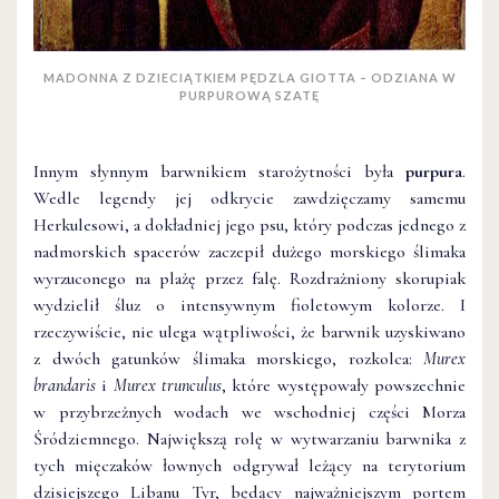
MADONNA Z DZIECIĄTKIEM PĘDZLA GIOTTA – ODZIANA W
PURPUROWĄ SZATĘ
Innym słynnym barwnikiem starożytności była
purpura
.
Wedle legendy jej odkrycie zawdzięczamy samemu
Herkulesowi, a dokładniej jego psu, który podczas jednego z
nadmorskich spacerów zaczepił dużego morskiego ślimaka
wyrzuconego na plażę przez falę. Rozdrażniony skorupiak
wydzielił śluz o intensywnym fioletowym kolorze. I
rzeczywiście, nie ulega wątpliwości, że barwnik uzyskiwano
z dwóch gatunków ślimaka morskiego, rozkolca:
Murex
brandaris
i
Murex trunculus
, które występowały powszechnie
w przybrzeżnych wodach we wschodniej części Morza
Śródziemnego. Największą rolę w wytwarzaniu barwnika z
tych mięczaków łownych odgrywał leżący na terytorium
dzisiejszego Libanu Tyr, będący najważniejszym portem