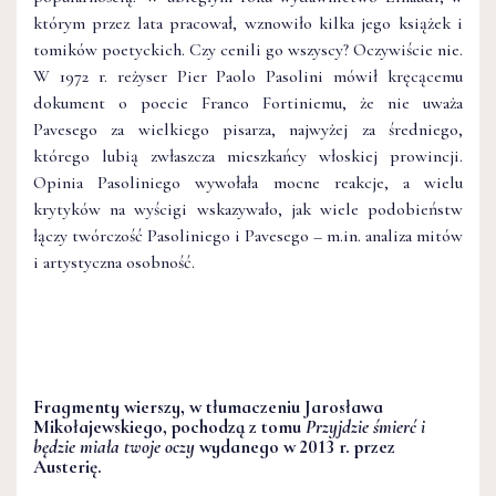
którym przez lata pracował, wznowiło kilka jego książek i
tomików poetyckich. Czy cenili go wszyscy? Oczywiście nie.
W 1972 r. reżyser Pier Paolo Pasolini mówił kręcącemu
dokument o poecie Franco Fortiniemu, że nie uważa
Pavesego za wielkiego pisarza, najwyżej za średniego,
którego lubią zwłaszcza mieszkańcy włoskiej prowincji.
Opinia Pasoliniego wywołała mocne reakcje, a wielu
krytyków na wyścigi wskazywało, jak wiele podobieństw
łączy twórczość Pasoliniego i Pavesego – m.in. analiza mitów
i artystyczna osobność.
Fragmenty wierszy, w tłumaczeniu Jarosława
Mikołajewskiego, pochodzą z tomu
Przyjdzie śmierć i
będzie miała twoje oczy
wydanego w 2013 r. przez
Austerię.