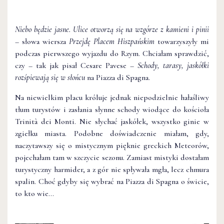
Niebo będzie jasne. Ulice otworzą się na wzgórze z kamieni i pinii
– słowa wiersza
Przejdę Placem Hiszpańskim
towarzyszyły mi
podczas pierwszego wyjazdu do Rzym. Chciałam sprawdzić,
czy – tak jak pisał Cesare Pavese –
Schody, tarasy, jaskółki
rozśpiewają się w słońcu
na Piazza di Spagna.
Na niewielkim placu króluje jednak niepodzielnie hałaśliwy
tłum turystów i zasłania słynne schody wiodące do kościoła
Trinità dei Monti. Nie słychać jaskółek, wszystko ginie w
zgiełku miasta. Podobne doświadczenie miałam, gdy,
naczytawszy się o mistycznym pięknie greckich Meteorów,
pojechałam tam w szczycie sezonu. Zamiast mistyki dostałam
turystyczny harmider, a z gór nie spływała mgła, lecz chmura
spalin. Choć gdyby się wybrać na Piazza di Spagna o świcie,
to kto wie…