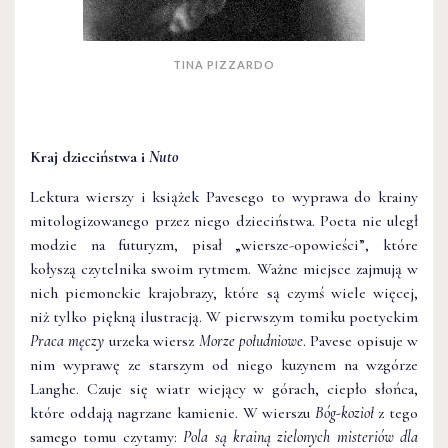
TINA PIZZARDO
Kraj dzieciństwa i
Nuto
Lektura wierszy i książek Pavesego to wyprawa do krainy
mitologizowanego przez niego dzieciństwa. Poeta nie uległ
modzie na futuryzm, pisał „wiersze-opowieści”, które
kołyszą czytelnika swoim rytmem. Ważne miejsce zajmują w
nich piemonckie krajobrazy, które są czymś wiele więcej,
niż tylko piękną ilustracją. W pierwszym tomiku poetyckim
Praca męczy
urzeka wiersz
Morze południowe
. Pavese opisuje w
nim wyprawę ze starszym od niego kuzynem na wzgórze
Langhe. Czuje się wiatr wiejący w górach, ciepło słońca,
które oddają nagrzane kamienie. W wierszu
Bóg-kozioł
z tego
samego tomu czytamy:
Pola są krainą zielonych misteriów dla