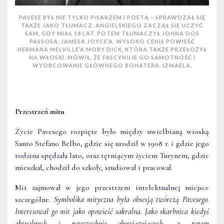
PAVESE BYŁ NIE TYLKO PISARZEM I POETĄ – SPRAWDZAŁ SIĘ
TAKŻE JAKO TŁUMACZ. ANGIELSKIEGO ZACZĄŁ SIĘ UCZYĆ
SAM, GDY MIAŁ 18 LAT. POTEM TŁUMACZYŁ JOHNA DOS
PASSOSA, JAMESA JOYCE’A. WYSOKO CENIŁ POWIEŚĆ
HERMANA MELVILLE’A MOBY DICK, KTÓRĄ TAKŻE PRZEŁOŻYŁ
NA WŁOSKI. MÓWIŁ, ŻE FASCYNUJE GO SAMOTNOŚĆ I
WYOBCOWANIE GŁÓWNEGO BOHATERA, IZMAELA.
Przestrzeń mitu
Życie Pavesego rozpięte było między uwielbianą wioską
Santo Stefano Belbo, gdzie się urodził w 1908 r. i gdzie jego
rodzina spędzała lato, oraz tętniącym życiem Turynem, gdzie
mieszkał, chodził do szkoły, studiował i pracował.
Mit zajmował w jego przestrzeni intelektualnej miejsce
szczególne.
Symbolika mityczna była obsesją twórczą Pavesego.
Interesował go mit jako opowieść sakralna. Jako skarbnica kiedyś
aktualnych i powszechnie obowiązujących, a potem