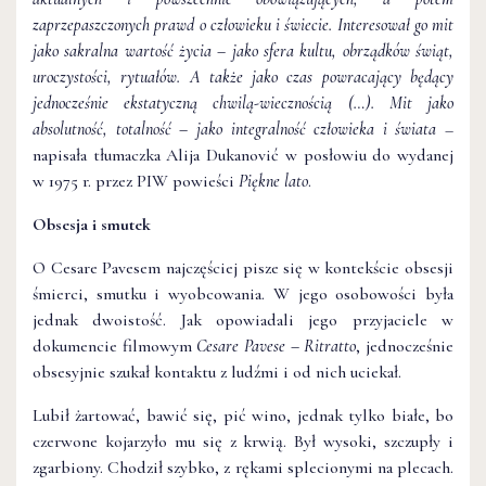
zaprzepaszczonych prawd o człowieku i świecie. Interesował go mit
jako sakralna wartość życia – jako sfera kultu, obrządków świąt,
uroczystości, rytuałów. A także jako czas powracający będący
jednocześnie ekstatyczną chwilą-wiecznością (…). Mit jako
absolutność, totalność – jako integralność człowieka i świata
–
napisała tłumaczka Alija Dukanović w posłowiu do wydanej
w 1975 r. przez PIW powieści
Piękne lato
.
Obsesja i smutek
O Cesare Pavesem najczęściej pisze się w kontekście obsesji
śmierci, smutku i wyobcowania. W jego osobowości była
jednak dwoistość. Jak opowiadali jego przyjaciele w
dokumencie filmowym
Cesare Pavese – Ritratto
, jednocześnie
obsesyjnie szukał kontaktu z ludźmi i od nich uciekał.
Lubił żartować, bawić się, pić wino, jednak tylko białe, bo
czerwone kojarzyło mu się z krwią. Był wysoki, szczupły i
zgarbiony. Chodził szybko, z rękami splecionymi na plecach.