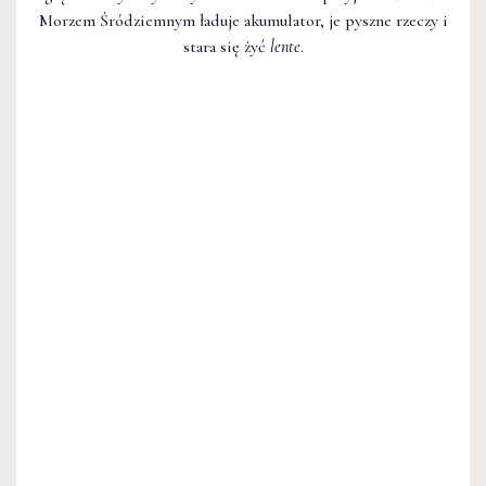
Morzem Śródziemnym ładuje akumulator, je pyszne rzeczy i
stara się żyć
lente
.