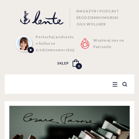
MAGAZYN I PODCAST
ŚRÓDZIEMNOMORSKI
JULII WOLLNER
Posłuchaj podcastu
Wspieraj nas na
o kulturze
Patronite
śródziemnomorskiej
SKLEP
0