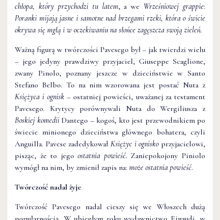
chłopa, który przychodzi tu latem
, a we
Wrześniowej grappie
:
Poranki mijają jasne i samotne nad brzegami rzeki, która o świcie
okrywa się mgłą i w oczekiwaniu na słońce zagęszcza swoją zieleń.
Ważną figurą w twórczości Pavesego był – jak twierdzi wielu
– jego jedyny prawdziwy przyjaciel, Giuseppe Scaglione,
zwany Pinolo, poznany jeszcze w dzieciństwie w Santo
Stefano Belbo. To na nim wzorowana jest postać Nuta z
Księżyca i ognisk
– ostatniej powieści, uważanej za testament
Pavesego. Krytycy porównywali Nuta do Wergiliusza z
Boskiej komedii
Dantego – kogoś, kto jest przewodnikiem po
świecie minionego dzieciństwa głównego bohatera, czyli
Anguilla. Pavese zadedykował
Księżyc i ognisko
przyjacielowi,
pisząc, że to jego
ostatnia powieść.
Zaniepokojony Piniolo
wymógł na nim, by zmienił zapis na:
może ostatnia powieść
.
Twórczość nadal żyje
Twórczość Pavesego nadal cieszy się we Włoszech dużą
popularnością. W ubiegłym roku wydawnictwo Einaudi, w