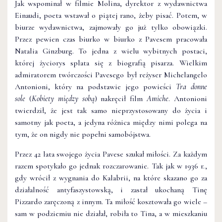
Jak wspominał w filmie Molina, dyrektor z wydawnictwa
Einaudi, poeta wstawał o piątej rano, żeby pisać. Potem, w
biurze wydawnictwa, zajmowały go już tylko obowiązki.
Przez pewien czas biurko w biurko z Pavesem pracowała
Natalia Ginzburg. To jedna z wielu wybitnych postaci,
której życiorys splata się z biografią pisarza. Wielkim
admiratorem twórczości Pavesego był reżyser Michelangelo
Antonioni, który na podstawie jego powieści
Tra donne
sole
(
Kobiety między sobą
) nakręcił film
Amiche
. Antonioni
twierdził, że jest tak samo nieprzystosowany do życia i
samotny jak poeta, a jedyna różnica między nimi polega na
tym, że on nigdy nie popełni samobójstwa.
Przez 42 lata swojego życia Pavese szukał miłości. Za każdym
razem spotykało go jednak rozczarowanie. Tak jak w 1936 r.,
gdy wrócił z wygnania do Kalabrii, na które skazano go za
działalność antyfaszystowską, i zastał ukochaną Tinę
Pizzardo zaręczoną z innym. Ta miłość kosztowała go wiele –
sam w podziemiu nie działał, robiła to Tina, a w mieszkaniu