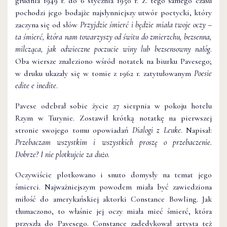
grudnia 1949 r. do 6 stycznia 1950 r. Z tego samego czasu
pochodzi jego bodajże najsłynniejszy utwór poetycki, który
zaczyna się od słów
Przyjdzie śmierć i będzie miała twoje oczy –
ta śmierć, która nam towarzyszy od świtu do zmierzchu, bezsenna,
milcząca, jak odwieczne poczucie winy lub bezsensowny nałóg
.
Oba wiersze znaleziono wśród notatek na biurku Pavesego;
w druku ukazały się w tomie z 1962 r. zatytułowanym
Poesie
edite e inedite
.
Pavese odebrał sobie życie 27 sierpnia w pokoju hotelu
Rzym w Turynie. Zostawił krótką notatkę na pierwszej
stronie swojego tomu opowiadań
Dialogi z Leuke
. Napisał:
Przebaczam wszystkim i wszystkich proszę o przebaczenie.
Dobrze? I nie plotkujcie za dużo.
Oczywiście plotkowano i snuto domysły na temat jego
śmierci. Najważniejszym powodem miała być zawiedziona
miłość do amerykańskiej aktorki Constance Bowling. Jak
tłumaczono, to właśnie jej oczy miała mieć śmierć, która
przyszła do Pavesego. Constance zadedykował artysta też