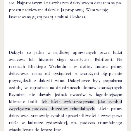
sos. Najprostszym i najszybszym daktylowym deserem są po
prostu nadziewane daktyle. Ja proponuję Wam wersję
faszerowaną gęstą pastą z tahini i kokosa.
Daktyle to jedne z najdłużej uprawianych przez ludzi
owoców. Ich historia sięga starożytnej Babilonii. Na
terenach Bliskiego Wschodu i w doliny Indusu palmy
daktylowe rosną od tysią
cleci
, a starożytni Egipcjanie
przyrządzali z daktyli wino. Daktylowce były popularną
ozdobą w ogrodach na dziedzińcach domów starożytnych
Rzymian, nie dawały jednak owoców w łagodniejszym
klimacie Italii.
Ich liście wykorzystywano jako symbol
zwycięstwa podczas obrzędów triumfalnych.
Liście palmy
daktylowej stanowiły symbol sprawiedliwości i zwycięstwa
także w kulturze żydowskiej, np. podczas triumfalnego
wjazdu Jezusa do Jerozolimy.