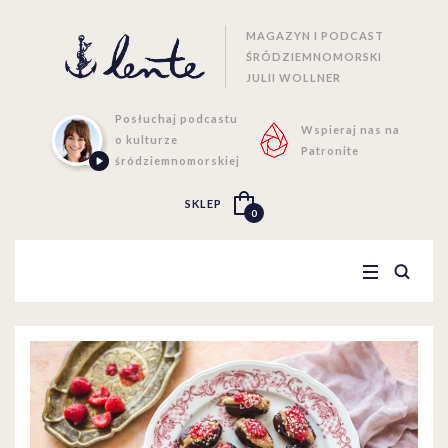
MAGAZYN I PODCAST
ŚRÓDZIEMNOMORSKI
JULII WOLLNER
Posłuchaj podcastu
Wspieraj nas na
o kulturze
Patronite
śródziemnomorskiej
SKLEP
0