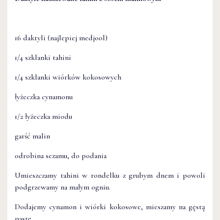
16 daktyli (najlepiej medjool)
1/4 szklanki tahini
1/4 szklanki wiórków kokosowych
łyżeczka cynamonu
1/2 łyżeczka miodu
garść malin
odrobina sezamu, do podania
Umieszczamy tahini w rondelku z grubym dnem i powoli
podgrzewamy na małym ogniu.
Dodajemy cynamon i wiórki kokosowe, mieszamy na gęstą
pastę.