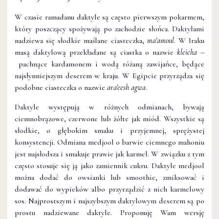
W czasie ramadanu daktyle są często pierwszym pokarmem,
który poszczący spożywają po zachodzie słońca. Daktylami
nadziewa się słodkie maślane ciasteczka,
ma’amoul
. W Iraku
masą daktylową przekładane są ciastka o nazwie
kleicha –
pachnące kardamonem i wodą różaną zawijańce, będące
najsłynniejszym deserem w kraju. W Egipcie przyrządza się
podobne ciasteczka o nazwie
ara’eesh agwa
.
Daktyle występują w różnych odmianach, bywają
ciemnobrązowe, czerwone lub żółte jak miód. Wszystkie są
słodkie, o głębokim smaku i przyjemnej, sprężystej
konsystencji. Odmiana medjool o barwie ciemnego mahoniu
jest najsłodsza i smakuje prawie jak karmel. W związku z tym
często stosuje się ją jako zamiennik cukru. Daktyle medjool
można dodać do owsianki lub smoothie, zmiksować i
dodawać do wypieków albo przyrządzić z nich karmelowy
sos. Najprostszym i najszybszym daktylowym deserem są po
prostu nadziewane daktyle. Proponuję Wam wersję