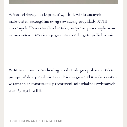
Wśród ciekawych eksponatów, obok wielu znanych
malowideł, szczególną uwagę zwracają przykłady XVIII-
wiecznych fałszerstw dzieł sztuki, antyczne prace wykonane
na marmurze z użyciem pigmentu oraz bogate polichromie.
W Museo Civico Archeologico di Bologna pokazano także
pompejańskie przedmioty codziennego użytku wykorzystane
w ramach rekonstrukcji przestrzeni mieszkalnej wybranych
starożytnych willi.
OPUBLIKOWANO: 3 LATA TEMU