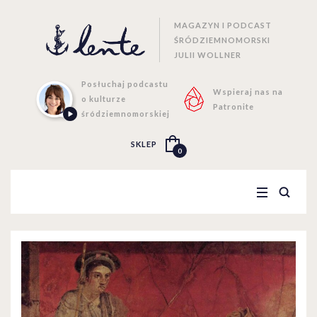
MAGAZYN I PODCAST
ŚRÓDZIEMNOMORSKI
JULII WOLLNER
Posłuchaj podcastu
Wspieraj nas na
o kulturze
Patronite
śródziemnomorskiej
SKLEP
0