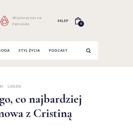
Wspieraj nas na
SKLEP
0
Patronite
RODA
STYL ŻYCIA
PODCAST
KI
LUDZIE
go, co najbardziej
owa z Cristiną