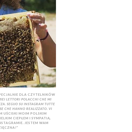
SPECJALNIE DLA CZYTELNIKÓW
IEI LETTORI POLACCHI CHE MI
ZA. SEGUO SU INSTAGRAM TUTTE
OSE CHE HANNO REALIZZATO. VI
M UŚCISKI MOIM POLSKIM
ELKIM CIEPŁEM I SYMPATIĄ.
 INSTAGRAMIE. JESTEM WAM
IĘCZNA!”