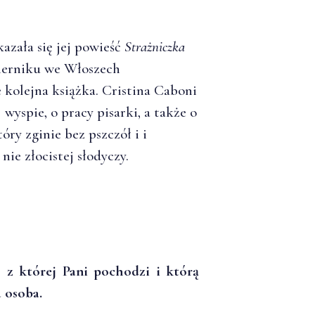
azała się jej powieść
Strażniczka
ierniku we Włoszech
 kolejna książka. Cristina Caboni
wyspie, o pracy pisarki, a także o
tóry zginie bez pszczół i i
nie złocistej słodyczy.
, z której Pani pochodzi i którą
 osoba.