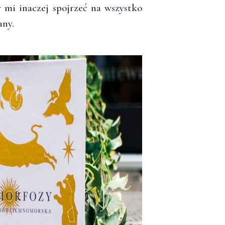
y mi inaczej spojrzeć na wszystko
any.