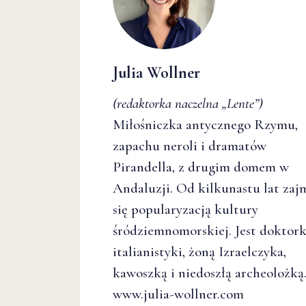
Julia Wollner
(redaktorka naczelna
„Lente”
)
Miłośniczka antycznego Rzymu,
zapachu neroli i dramatów
Pirandella, z drugim domem w
Andaluzji. Od kilkunastu lat zaj
się popularyzacją kultury
śródziemnomorskiej. Jest doktor
italianistyki, żoną Izraelczyka,
kawoszką i niedoszłą archeolożką
www.julia-wollner.com