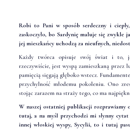
Robi to Pani w sposób serdeczny i ciepły
zaskoczyło, bo Sardynię maluje się zwykle j
jej mieszkańcy uchodzą za nieufnych, niedos
Każdy twórca opisuje swój świat i to, j
rzeczywiście, jest wyspą zamieszkaną przez 
pamięcią sięgają głęboko wstecz. Fundamentem
przychylność młodemu pokoleniu. Ono zres
stojąc zarazem na straży tego, co ma najpiękn
W naszej ostatniej publikacji rozprawiamy
tutaj, a na myśl przychodzi mi słynny cyta
innej włoskiej wyspy, Sycylii, to i tutaj pa