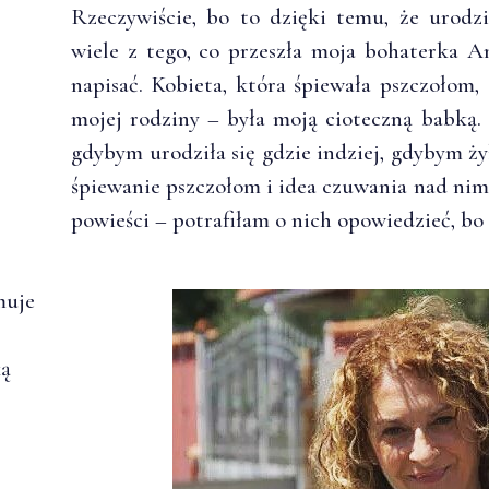
Rzeczywiście, bo to dzięki temu, że urodz
wiele z tego, co przeszła moja bohaterka A
napisać. Kobieta, która śpiewała pszczołom,
mojej rodziny – była moją cioteczną babką. 
gdybym urodziła się gdzie indziej, gdybym ży
śpiewanie pszczołom i idea czuwania nad nim
powieści – potrafiłam o nich opowiedzieć, bo
muje
ką
.