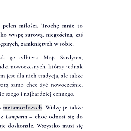
, pełen miłości. Trochę mnie to
ako wyspę surową, niegościną, zaś
tępnych, zamkniętych w sobie.
ak go odbiera. Moja Sardynia,
ludzi nowoczesnych, którzy jednak
 jest dla nich tradycja, ale także
ztą samo chce żyć nowocześnie,
iejszego i najbardziej cennego.
 o
metamorfozach
. Widzę je także
t z
Lamparta
– choć odnosi się do
suje doskonale. Wszystko musi się