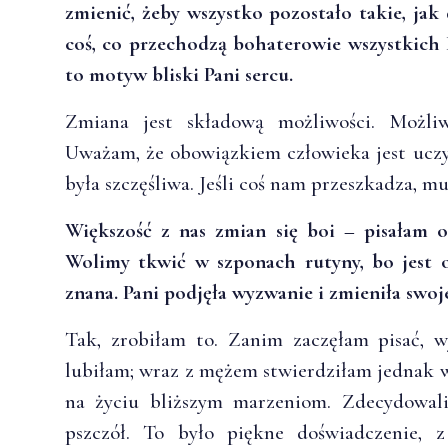
zmienić, żeby wszystko pozostało takie, jak
coś, co przechodzą bohaterowie wszystkich P
to motyw bliski Pani sercu.
Zmiana jest składową możliwości. Możliw
Uważam, że obowiązkiem człowieka jest uczyn
była szczęśliwa. Jeśli coś nam przeszkadza, m
Większość z nas zmian się boi – pisałam
Wolimy tkwić w szponach rutyny, bo jest o
znana. Pani podjęła wyzwanie i zmieniła swoje
Tak, zrobiłam to. Zanim zaczęłam pisać, 
lubiłam; wraz z mężem stwierdziłam jednak
na życiu bliższym marzeniom. Zdecydowali
pszczół. To było piękne doświadczenie, z