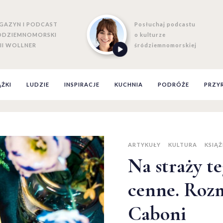
GAZYN I PODCAST
Posłuchaj podcastu
ÓDZIEMNOMORSKI
o kulturze
II WOLLNER
śródziemnomorskiej
ĄŻKI
LUDZIE
INSPIRACJE
KUCHNIA
PODRÓŻE
PRZY
ARTYKUŁY
KULTURA
KSIĄŻ
Na straży te
cenne. Rozm
Caboni