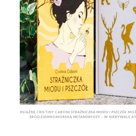
KSIĄŻKĘ CRISTINY CABONI
STRAŻNICZKA MIODU I PSZCZÓŁ
MOŻ
ŚRÓDZIEMNOMORSKĄ
METAMORFOZY –
W NIEBYWALE A