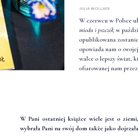
JULIA WOLLNER
W czerwcu w Polsce uk
miodu i pszczół
; w paźdz
opublikowana zostanie
opowiada nam o swojej 
walce o lepszy świat, k
ofiarowanej nam przez 
W Pani ostatniej książce wiele jest o ziemi
wybrała Pani na swój dom także jako dojrzała