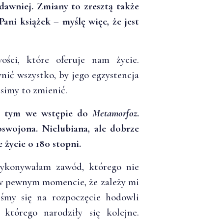
 dawniej. Zmiany to zresztą także
ani książek – myślę więc, że jest
ości, które oferuje nam życie.
ić wszystko, by jego egzystencja
usimy to zmienić.
 o tym we wstępie do
Metamorfoz
.
swojona. Nielubiana, ale dobrze
 życie o 180 stopni.
wykonywałam zawód, którego nie
 w pewnym momencie, że zależy mi
śmy się na rozpoczęcie hodowli
 którego narodziły się kolejne.