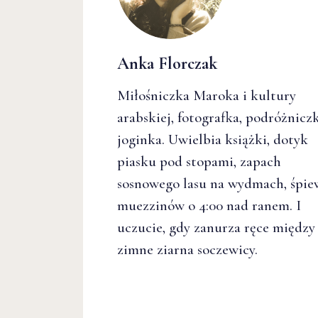
Anka Florczak
Miłośniczka Maroka i kultury
arabskiej, fotografka, podróżniczk
joginka. Uwielbia książki, dotyk
piasku pod stopami, zapach
sosnowego lasu na wydmach, śpie
muezzinów o 4:00 nad ranem. I
uczucie, gdy zanurza ręce między
zimne ziarna soczewicy.