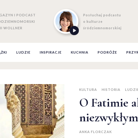
GAZYN I PODCAST
Posłuchaj podcastu
ÓDZIEMNOMORSKI
o kulturze
II WOLLNER
śródziemnomorskiej
ĄŻKI
LUDZIE
INSPIRACJE
KUCHNIA
PODRÓŻE
PRZY
KULTURA
HISTORIA
LUDZI
O Fatimie al
niezwykłym
ANKA FLORCZAK