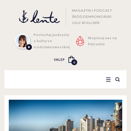
MAGAZYN I PODCAST
ŚRÓDZIEMNOMORSKI
JULII WOLLNER
Posłuchaj podcastu
Wspieraj nas na
o kulturze
Patronite
śródziemnomorskiej
SKLEP
0