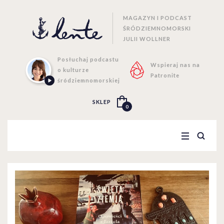
MAGAZYN I PODCAST
ŚRÓDZIEMNOMORSKI
JULII WOLLNER
Posłuchaj podcastu
Wspieraj nas na
o kulturze
Patronite
śródziemnomorskiej
SKLEP
0