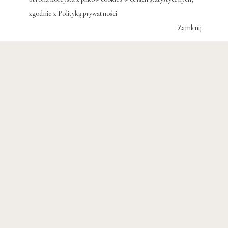
#MARCIN GUTOWSKI
zgodnie z
Polityką prywatności
.
#IZRAEL
Zamknij
#ŚWIĘTA ZIEMIA
#KSIĄŻKA
#LITERATURA
#PALESTYNA
#REPORTAŻ
POWIĄZANE WPISY