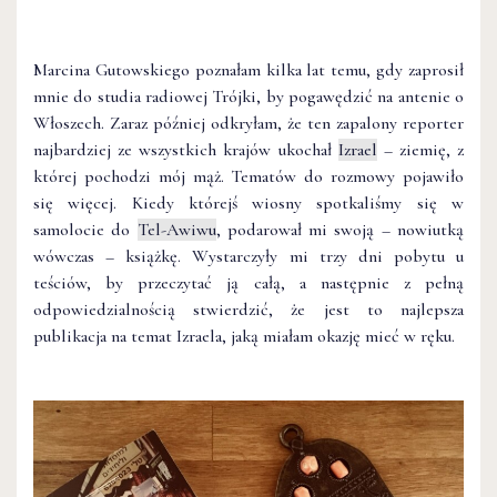
Marcina Gutowskiego poznałam kilka lat temu, gdy zaprosił
mnie do studia radiowej Trójki, by pogawędzić na antenie o
Włoszech. Zaraz później odkryłam, że ten zapalony reporter
najbardziej ze wszystkich krajów ukochał
Izrael
– ziemię, z
której pochodzi mój mąż. Tematów do rozmowy pojawiło
się więcej. Kiedy którejś wiosny spotkaliśmy się w
samolocie do
Tel-Awiwu
, podarował mi swoją – nowiutką
wówczas – książkę. Wystarczyły mi trzy dni pobytu u
teściów, by przeczytać ją całą, a następnie z pełną
odpowiedzialnością stwierdzić, że jest to najlepsza
publikacja na temat Izraela, jaką miałam okazję mieć w ręku.