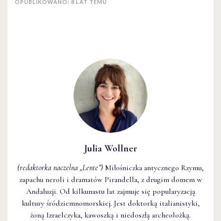
OPUBLIKOWANO: 8 LAT TEMU
Julia Wollner
(redaktorka naczelna
„Lente”
)
Miłośniczka antycznego Rzymu,
zapachu neroli i dramatów Pirandella, z drugim domem w
Andaluzji. Od kilkunastu lat zajmuje się popularyzacją
kultury śródziemnomorskiej. Jest doktorką italianistyki,
żoną Izraelczyka, kawoszką i niedoszłą archeolożką.