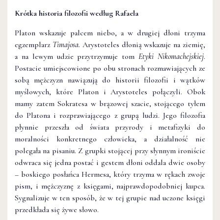
Krótka historia filozofii według Rafaela
Platon wskazuje palcem niebo, a w drugiej dłoni trzyma
egzemplarz
Timajosa.
Arystoteles dłonią wskazuje na ziemię,
a na lewym udzie przytrzymuje tom
Etyki Nikomachejskiej
.
Postacie umiejscowione po obu stronach rozmawiających ze
sobą mężczyzn nawiązują do historii filozofii i wątków
myślowych, które Platon i Arystoteles połączyli. Obok
mamy zatem Sokratesa w brązowej szacie, stojącego tyłem
do Platona i rozprawiającego z grupą ludzi. Jego filozofia
płynnie przeszła od świata przyrody i metafizyki do
moralności konkretnego człowieka, a działalność nie
polegała na pisaniu. Z grupki stojącej przy słynnym ironiście
odwraca się jedna postać i gestem dłoni oddala dwie osoby
– boskiego posłańca Hermesa, który trzyma w rękach zwoje
pism, i mężczyznę z księgami, najprawdopodobniej kupca.
Sygnalizuje w ten sposób, że w tej grupie nad uczone księgi
przedkłada się żywe słowo.