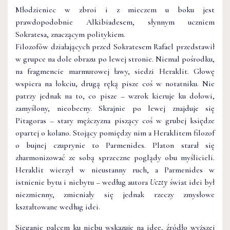
Młodzieniec w zbroi i z mieczem u boku jest
prawdopodobnie Alkibiadesem, słynnym uczniem
Sokratesa, znaczącym politykiem.
Filozofów działających przed Sokratesem Rafael przedstawił
w grupce na dole obrazu po lewej stronie. Niemal pośrodku,
na fragmencie marmurowej ławy, siedzi Heraklit. Głowę
wspiera na łokciu, drugą ręką pisze coś w notatniku. Nie
patrzy jednak na to, co pisze – wzrok kieruje ku dołowi,
zamyślony, nieobecny. Skrajnie po lewej znajduje się
Pitagoras – stary mężczyzna piszący coś w grubej księdze
opartej o kolano. Stojący pomiędzy nim a Heraklitem filozof
o bujnej czuprynie to Parmenides. Platon starał się
zharmonizować ze sobą sprzeczne poglądy obu myślicieli.
Heraklit wierzył w nieustanny ruch, a Parmenides w
istnienie bytu i niebytu – według autora
Uczty
świat idei był
niezmienny, zmieniały się jednak rzeczy zmysłowe
kształtowane według idei.
Sięganie palcem ku niebu wskazuje na ideę, źródło wyższej