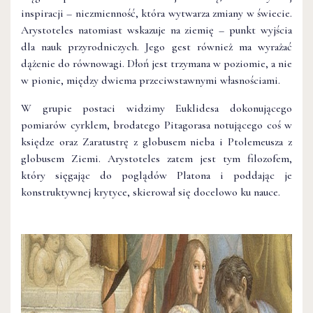
inspiracji – niezmienność, która wytwarza zmiany w świecie.
Arystoteles natomiast wskazuje na ziemię – punkt wyjścia
dla nauk przyrodniczych. Jego gest również ma wyrażać
dążenie do równowagi. Dłoń jest trzymana w poziomie, a nie
w pionie, między dwiema przeciwstawnymi własnościami.
W grupie postaci widzimy Euklidesa dokonującego
pomiarów cyrklem, brodatego Pitagorasa notującego coś w
księdze oraz Zaratustrę z globusem nieba i Ptolemeusza z
globusem Ziemi. Arystoteles zatem jest tym filozofem,
który sięgając do poglądów Platona i poddając je
konstruktywnej krytyce, skierował się docelowo ku nauce.