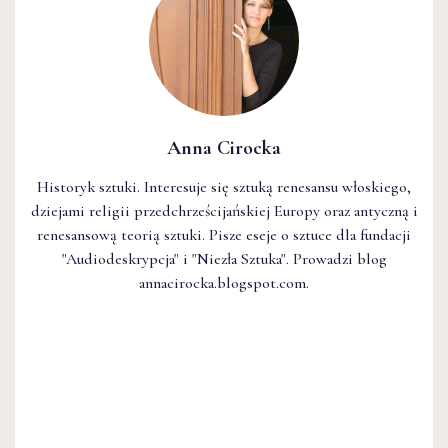
Anna Cirocka
Historyk sztuki. Interesuje się sztuką renesansu włoskiego,
dziejami religii przedchrześcijańskiej Europy oraz antyczną i
renesansową teorią sztuki. Pisze eseje o sztuce dla fundacji
"Audiodeskrypcja" i "Niezła Sztuka". Prowadzi blog
annacirocka.blogspot.com.