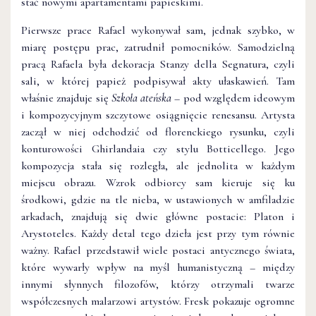
stać nowymi apartamentami papieskimi.
Pierwsze prace Rafael wykonywał sam, jednak szybko, w
miarę postępu prac, zatrudnił pomocników. Samodzielną
pracą Rafaela była dekoracja Stanzy della Segnatura, czyli
sali, w której papież podpisywał akty ułaskawień. Tam
właśnie znajduje się
Szkoła ateńska
– pod względem
ideowym
i kompozycyjnym szczytowe osiągnięcie renesansu. Artysta
zaczął w niej odchodzić od florenckiego rysunku, czyli
konturowości Ghirlandaia czy stylu Botticellego. Jego
kompozycja stała się rozległa, ale jednolita w każdym
miejscu obrazu. Wzrok odbiorcy sam kieruje się ku
środkowi, gdzie na tle nieba, w ustawionych w amfiladzie
arkadach, znajdują się dwie główne postacie: Platon i
Arystoteles. Każdy detal tego dzieła jest przy tym równie
ważny. Rafael przedstawił wiele postaci antycznego świata,
które wywarły wpływ na myśl humanistyczną – między
innymi słynnych filozofów, którzy otrzymali twarze
współczesnych malarzowi artystów. Fresk pokazuje ogromne