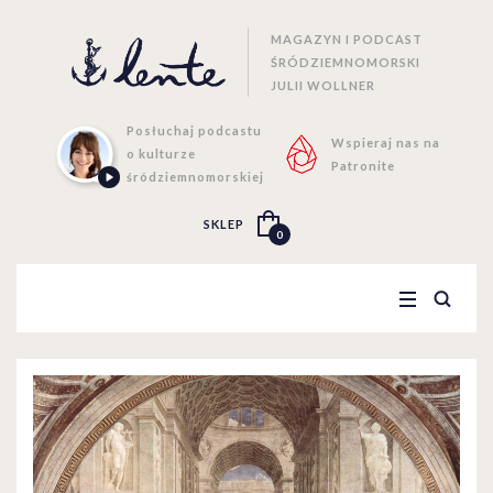
MAGAZYN I PODCAST
ŚRÓDZIEMNOMORSKI
JULII WOLLNER
Posłuchaj podcastu
Wspieraj nas na
o kulturze
Patronite
śródziemnomorskiej
SKLEP
0