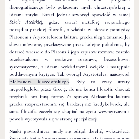
ikonograficznego było połączenie myśli chrześcijańskiej z
ideami antyku. Rafael jednak stworzył opowieść w samej
Szkole Ateńskiej,
gdzie zawarł metaforę racjonalnego
porządku greckiej filozofii, a właśnie w okresie pomiędzy
Platonem i Arystotelesem kultura grecka uległa zmianie. Jej
słowo mówione, przekazywane przez kolejne pokolenia, by
dotrzeć wreszcie do Platona i jego zapisów rozmów, zostało
przekształcone w naukowe rozprawy, bezosobowe,
systematyczne, z ideami wykładanymi zwięźle i następnie
poddawanymi krytyce. Tak tworzył Arystoteles, nauczyciel
Aleksandra Macedońskiego
. Były to czasy utraty
niepodległości przez Grecję, ale nie końca filozofii, chociaż
przybrała ona inną formę. Za sprawą Aleksandra kultura
grecka rozprzestrzeniła się bardziej niż kiedykolwiek, ale
sama filozofia zaczęła się skupiać na życiu wewnętrznym i
powoli wycofywała się w stronę specjalizacji.
Nauki przyrodnicze miały się odtąd dzielić, wykształcać.
Świat nie był już pojmowany rozumowo, ale łączono w nim