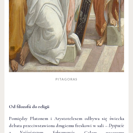
PITAGORAS
Od filozofii do religii
Pomiędzy Platonem i Arystotelesem odbywa się świecka
debata przeciwstawiona drugiemu freskowi w sali –
Dyspucie
o Najświętszym Sakramencie.
Celem programu