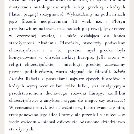
mistyczne i mitologiczne wątki religii greckiej, z których
Platon pragnął zrezygnować. Wykształcony na podwalinach
jego filozofii neoplatonizm (III wiek n.e. i Plotyn
przedstawiony na fresku na schodach po prawej, łysy starzec
w czerwonej szacie), a także działająca do końca
starożytności Akademia Platońska, stworzyły podwaliny
chrześcijaństwa i w tej postaci myśl grecka była
kontynuowana w chrześcijańskiej Europie. Jeśli zatem w
religii chrześcijańskiej i mitologii greckiej zauważamy
pewne podobieństwa, warto sięgnąć do filozofii.
Szkoła
Ateńska
Rafaela z postaciami najważniejszych filozofów, z
których wyżej wymieniłam tylko kilku, jest erudycyjnym
przedstawieniem duchowego rozwoju Europy, konfliktu
chrześcijaństwa z antykiem: sięgać do niego, czy odrzucać?
W renesansie antyk był najważniejszy, inspirowano się nim,
transponowano jego idee i formy, ale przez kilka stuleci – w
średniowieczu – niemal całkowicie odrzucono dziedzictwo
starożytnych.