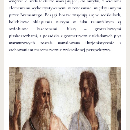
wnętrze o architekturze nawiązującej do antyku, z wieloma
elementami wykorzystywanymi w renesansie, między innymi
przez Bramantego. Posągi bóstw znajdują się w aedikulach,
kolebkowe sklepienia niczym w łuku triumfalnym są
ozdobione kasetonami, filary – groteskowymi
płaskorzeźbami, a posadzka z geometrycznie układanych płyt
marmurowych została namalowana iluzjonistycznie z
zachowaniem matematycznie wykreślonej perspektywy.