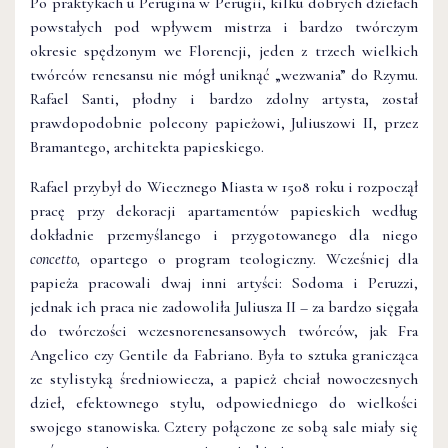
Po praktykach u Perugina w Perugii, kilku dobrych dziełach
powstałych pod wpływem mistrza i bardzo twórczym
okresie spędzonym we Florencji, jeden z trzech wielkich
twórców renesansu nie mógł uniknąć „wezwania” do Rzymu.
Rafael Santi, płodny i bardzo zdolny artysta, został
prawdopodobnie polecony papieżowi, Juliuszowi II, przez
Bramantego, architekta papieskiego.
Rafael przybył do Wiecznego Miasta w 1508 roku i rozpoczął
pracę przy dekoracji apartamentów papieskich według
dokładnie przemyślanego i przygotowanego dla niego
concetto,
opartego o program teologiczny. Wcześniej dla
papieża pracowali dwaj inni artyści: Sodoma i Peruzzi,
jednak ich praca nie zadowoliła Juliusza II – za bardzo sięgała
do twórczości wczesnorenesansowych twórców, jak Fra
Angelico czy Gentile da Fabriano. Była to sztuka granicząca
ze stylistyką średniowiecza, a papież chciał nowoczesnych
dzieł, efektownego stylu, odpowiedniego do wielkości
swojego stanowiska. Cztery połączone ze sobą sale miały się