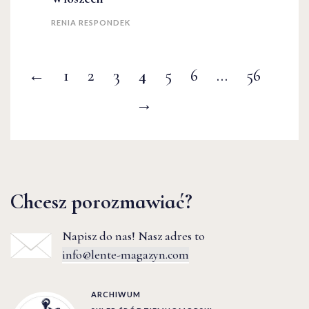
RENIA RESPONDEK
←
1
2
3
4
5
6
…
56
→
Chcesz porozmawiać?
Napisz do nas! Nasz adres to
info@lente-magazyn.com
ARCHIWUM