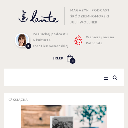
MAGAZYN I PODCAST
ŚRÓDZIEMNOMORSKI
JULII WOLLNER
Posłuchaj podcastu
Wspieraj nas na
o kulturze
Patronite
śródziemnomorskiej
SKLEP
0
KSIĄŻKA