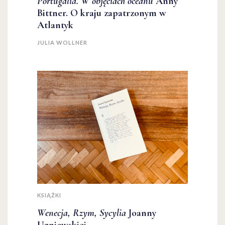
Portugalia. W objęciach oceanu
Anny
Bittner. O kraju zapatrzonym w
Atlantyk
JULIA WOLLNER
KSIĄŻKI
Wenecja, Rzym, Sycylia
Joanny