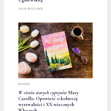
Ugniewskiej
JULIA WOLLNER
KSIĄŻKI
W cieniu starych cyprysów
Mary
Carollo. Opowieść o kobiecej
wytrwałości i XX-wiecznych
Włoszech