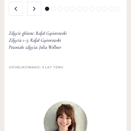
Gąsiorowskiego.
ARTYKUŁY
ARTYKUŁY
ARTYKUŁY
Zdjęcie główne: Rafał Gąsiorowski
Villa D'Este, Tivoli – galeria fotografii
Villa D'Este, Tivoli – galeria fotografii
Villa D'Este, Tivoli – galeria fotografii
Zdjęcia 1–3: Rafał Gąsiorowski
Pozostałe zdjęcia: Julia Wollner
JULIA WOLLNER
JULIA WOLLNER
JULIA WOLLNER
OPUBLIKOWANO: 9 LAT TEMU
Julia Wollner