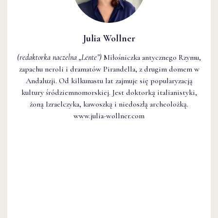
(redaktorka naczelna
„Lente”
)
Miłośniczka antycznego Rzymu,
zapachu neroli i dramatów Pirandella, z drugim domem w
Andaluzji. Od kilkunastu lat zajmuje się popularyzacją
kultury śródziemnomorskiej. Jest doktorką italianistyki,
żoną Izraelczyka, kawoszką i niedoszłą archeolożką.
www.julia-wollner.com