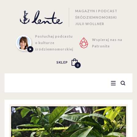
MAGAZYN I PODCAST
ŚRÓDZIEMNOMORSKI
JULII WOLLNER
Posłuchaj podcastu
Wspieraj nas na
o kulturze
Patronite
śródziemnomorskiej
SKLEP
0