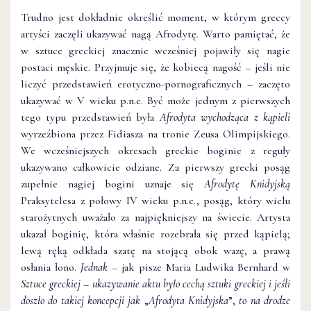
Trudno jest dokładnie określić moment, w którym greccy
artyści zaczęli ukazywać nagą Afrodytę. Warto pamiętać, że
w sztuce greckiej znacznie wcześniej pojawiły się nagie
postaci męskie. Przyjmuje się, że kobiecą nagość – jeśli nie
liczyć przedstawień erotyczno-pornograficznych – zaczęto
ukazywać w V wieku p.n.e. Być może jednym z pierwszych
tego typu przedstawień była
Afrodyta wychodząca z kąpieli
wyrzeźbiona przez Fidiasza na tronie Zeusa Olimpijskiego.
We wcześniejszych okresach greckie boginie z reguły
ukazywano całkowicie odziane. Za pierwszy grecki posąg
zupełnie nagiej bogini uznaje się
Afrodytę Knidyjską
Praksytelesa z połowy IV wieku p.n.e., posąg, który wielu
starożytnych uważało za najpiękniejszy na świecie. Artysta
ukazał boginię, która właśnie rozebrała się przed kąpielą;
lewą ręką odkłada szatę na stojącą obok wazę, a prawą
osłania łono.
Jednak
– jak pisze Maria Ludwika Bernhard w
Sztuce greckiej
–
ukazywanie aktu było cechą sztuki greckiej i jeśli
doszło do takiej koncepcji jak
„
Afrodyta Knidyjska
”,
to na drodze