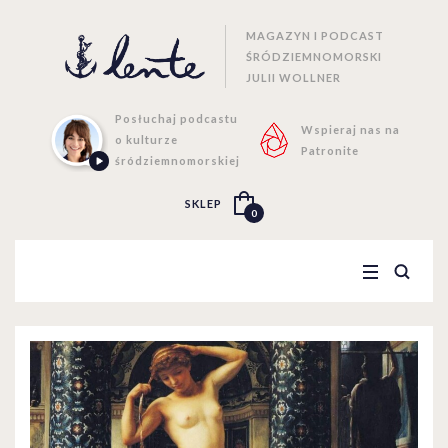
MAGAZYN I PODCAST
ŚRÓDZIEMNOMORSKI
JULII WOLLNER
Posłuchaj podcastu
Wspieraj nas na
o kulturze
Patronite
śródziemnomorskiej
SKLEP
0