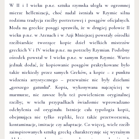
W II i I wieku p.n.e. sztuka rzymska uległa w ogromnej
mierze hellenizacji, choć nadal istniała w Rzymie silna
rodzima tradycja rzeźby portretowej i posągów oficjalnych.
Moda na greckie posągi sprawiła, że w drugiej połowie II
wieku p.n.e. w Atenach i w Azji Mniejszej powstały ośrodki
rzeźbiarskie tworzące kopie dzieł wielkich mistrzów
greckich V i IV wieku p.n.e. na potrzeby Rzymian. Podobny
ośrodek powstał w I wieku p.n.e. w samym Rzymie. Warto
jednak dodać, że kopiowanie posągów praktykowane było
także niekiedy przez samych Greków, a kopie – z punktu
widzenia artystycznego – przeważnie nie były dziełami
„gorszego gatunku”. Kopia, wykonywana najczęściej w
marmurze, nie zawsze była też powieleniem oryginalnej
rzeźby; w wielu przypadkach świadomie wprowadzano
odchylenia od oryginału. Istnieje cała typologia kopii,
obejmująca nie tylko repliki, lecz także przetworzenia,
kontaminacje, imitacje czy adaptacje. Co więcej, wiele rzeźb
zainspirowanych sztuką grecką charakteryzuje się wyraźnym