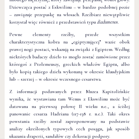
Dziewczęca postać z Eskwilinu – w bardzo podobnej pozie
– zawiązuje przepaskę na włosach. Rzeźbiarz niewątpliwie
korzystał więc również z przedstawień typu
diadumenos
.
Pewne elementy rzeźby, przede wszystkim
charakterystyczna kobra na „egiptyzującej” wazie obok
prawej nogi postaci, wskazują na związki z Egiptem. Według
niektórych badaczy dzieło to mogło zostać zamówione przez
któregoś z Ptolemeuszy, greckich władców Egiptu, albo
było kopią takiego dzieła wykonaną w okresie klaudyjskim
lub – szerzej – w okresie wczesnego cesarstwa.
Z informacji podawanych przez Muzea Kapitolińskie
wynika, że wystawiana tam Wenus z Ekswilinu może być
datowana na pierwszą połowę II wieku n.e., a ściślej
panowanie cesarza Hadriana (117-138 r. n.e.). Taki okres
powstania rzeźby został zaproponowany na podstawie
analizy określonych typowych cech posągu, jak sposób
ukazania draperii, sandałów czy dekoracji podpory.