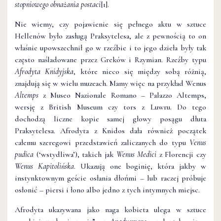
stopniowego obnażania postaci
[1].
Nie wiemy, czy pojawienie się pełnego aktu w sztuce
Hellenów było zasługą Praksytelesa, ale z pewnością to on
właśnie upowszechnił go w rzeźbie i to jego dzieła były tak
często naśladowane przez Greków i Rzymian. Rzeźby typu
Afrodyta Knidyjska
, które nieco się między sobą różnią,
znajdują się w wielu muzeach. Mamy więc na przykład Wenus
Altemps
z Museo Nazionale Romano – Palazzo Altemps,
wersję z British Museum czy tors z Luwru. Do tego
dochodzą liczne kopie samej głowy posągu dłuta
Praksytelesa. Afrodyta z Knidos dała również początek
całemu szeregowi przedstawień zaliczanych do typu
Venus
pudica
(‘wstydliwa’), takich jak
Wenus Medici
z Florencji czy
Wenus Kapitolińska
. Ukazują one boginię, która jakby w
instynktownym geście osłania dłońmi – lub raczej próbuje
osłonić – piersi i łono albo jedno z tych intymnych miejsc.
Afrodyta ukazywana jako naga kobieta ulega w sztuce