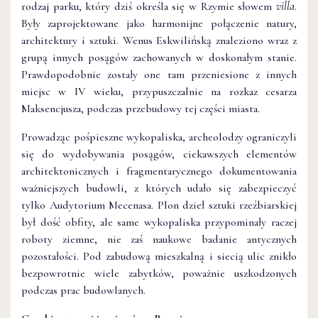
rodzaj parku, który dziś określa się w Rzymie słowem
villa
.
Były zaprojektowane jako harmonijne połączenie natury,
architektury i sztuki. Wenus Eskwilińską znaleziono wraz z
grupą innych posągów zachowanych w doskonałym stanie.
Prawdopodobnie zostały one tam przeniesione z innych
miejsc w IV wieku, przypuszczalnie na rozkaz cesarza
Maksencjusza, podczas przebudowy tej części miasta.
Prowadząc pośpieszne wykopaliska, archeolodzy ograniczyli
się do wydobywania posągów, ciekawszych elementów
architektonicznych i fragmentarycznego dokumentowania
ważniejszych budowli, z których udało się zabezpieczyć
tylko Audytorium Mecenasa. Plon dzieł sztuki rzeźbiarskiej
był dość obfity, ale same wykopaliska przypominały raczej
roboty ziemne, nie zaś naukowe badanie antycznych
pozostałości. Pod zabudową mieszkalną i siecią ulic znikło
bezpowrotnie wiele zabytków, poważnie uszkodzonych
podczas prac budowlanych.