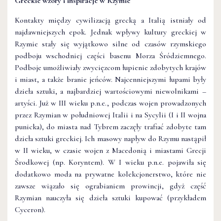
Greckie wzory i inspiracje w Rzymie
Kontakty między cywilizacją grecką a Italią istniały od
najdawniejszych epok. Jednak wpływy kultury greckiej w
Rzymie stały się wyjątkowo silne od czasów rzymskiego
podboju wschodniej części basenu Morza Śródziemnego.
Podboje umożliwiały zwycięzcom łupienie zdobytych krajów
i miast, a także branie jeńców. Najcenniejszymi łupami były
dzieła sztuki, a najbardziej wartościowymi niewolnikami –
artyści. Już w III wieku p.n.e., podczas wojen prowadzonych
przez Rzymian w południowej Italii i na Sycylii (I i II wojna
punicka), do miasta nad Tybrem zaczęły trafiać zdobyte tam
dzieła sztuki greckiej. Ich masowy napływ do Rzymu nastąpił
w II wieku, w czasie wojen z Macedonią i miastami Grecji
Środkowej (np. Koryntem). W I wieku p.n.e. pojawiła się
dodatkowo moda na prywatne kolekcjonerstwo, które nie
zawsze wiązało się ograbianiem prowincji, gdyż część
Rzymian nauczyła się dzieła sztuki kupować (przykładem
Cyceron).