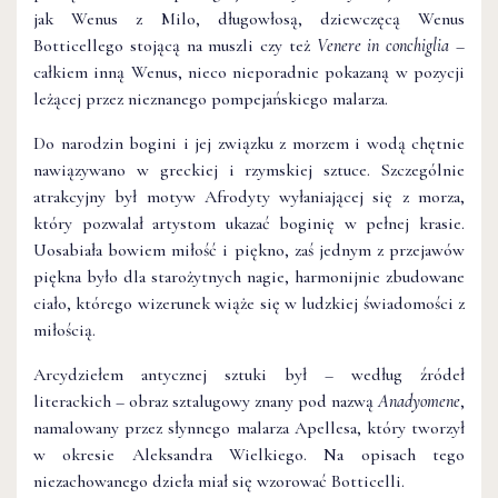
jak Wenus z Milo, długowłosą, dziewczęcą Wenus
Botticellego stojącą na muszli czy też
Venere in conchiglia
–
całkiem inną Wenus, nieco nieporadnie pokazaną w pozycji
leżącej przez nieznanego pompejańskiego malarza.
Do narodzin bogini i jej związku z morzem i wodą chętnie
nawiązywano w greckiej i rzymskiej sztuce. Szczególnie
atrakcyjny był motyw Afrodyty wyłaniającej się z morza,
który pozwalał artystom ukazać boginię w pełnej krasie.
Uosabiała bowiem miłość i piękno, zaś jednym z przejawów
piękna było dla starożytnych nagie, harmonijnie zbudowane
ciało, którego wizerunek wiąże się w ludzkiej świadomości z
miłością.
Arcydziełem antycznej sztuki był – według źródeł
literackich – obraz sztalugowy znany pod nazwą
Anadyomene
,
namalowany przez słynnego malarza Apellesa, który tworzył
w okresie Aleksandra Wielkiego. Na opisach tego
niezachowanego dzieła miał się wzorować Botticelli.