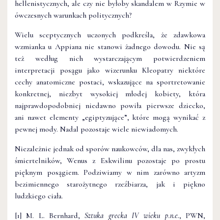
hellenistycznych, ale czy nie byłoby skandalem w Rzymie w
ówczesnych warunkach politycznych?
Wielu sceptycznych uczonych podkreśla, że zdawkowa
wzmianka u Appiana nie stanowi żadnego dowodu. Nie są
też według nich wystarczającym potwierdzeniem
interpretacji posągu jako wizerunku Kleopatry niektóre
cechy anatomiczne postaci, wskazujące na sportretowanie
konkretnej, niezbyt wysokiej młodej kobiety, która
najprawdopodobniej niedawno powiła pierwsze dziecko,
ani nawet elementy „egiptyzujące”, które mogą wynikać z
pewnej mody. Nadal pozostaje wiele niewiadomych.
Niezależnie jednak od sporów naukowców, dla nas, zwykłych
śmiertelników, Wenus z Eskwilinu pozostaje po prostu
pięknym posągiem. Podziwiamy w nim zarówno artyzm
bezimiennego starożytnego rzeźbiarza, jak i piękno
ludzkiego ciała.
[1] M. L. Bernhard,
Sztuka grecka IV wieku p.n.e.
, PWN,