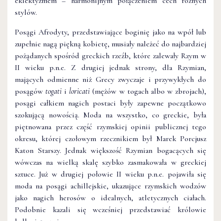
eklektyzmem – harmonijnym połączeniem cech różnych
stylów.
Posągi Afrodyty, przedstawiające boginię jako na wpół lub
zupełnie nagą piękną kobietę, musiały należeć do najbardziej
pożądanych spośród greckich rzeźb, które zalewały Rzym w
II wieku p.n.e. Z drugiej jednak strony, dla Rzymian,
mających odmienne niż Grecy zwyczaje i przywykłych do
posągów
togati
i
loricati
(mężów w togach albo w zbrojach),
posągi całkiem nagich postaci były zapewne początkowo
szokującą nowością. Moda na wszystko, co greckie, była
piętnowana przez część rzymskiej opinii publicznej tego
okresu, której czołowym rzecznikiem był Marek Porcjusz
Katon Starszy. Jednak większość Rzymian bogacących się
wówczas na wielką skalę szybko zasmakowała w greckiej
sztuce. Już w drugiej połowie II wieku p.n.e. pojawiła się
moda na posągi achillejskie, ukazujące rzymskich wodzów
jako nagich herosów o idealnych, atletycznych ciałach.
Podobnie kazali się wcześniej przedstawiać królowie