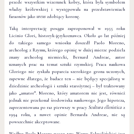
przede wszystkim wizerunek kobry, która była symbolem
władzy królewskiej i występowała na przedstawieniach
faraonów jako
ureus
zdobiący koronę.
Taką interpretację posągu zaproponował w 1955 roku
Licinio Glori, historyk-językoznawca. Około 40 lat później
do takiego samego wniosku doszedł Paolo Moreno,
archeolog z Rzymu, którego opinię w dużej mierze podziela
znany archeolog niemiecki, Bernard Andreae, autor
uznanych prac na temat sztuki rzymskiej. Praca naukowa
Gloriego nie zyskała poparcia szerokiego grona uczonych,
zapewne dlatego, że badacz ten – nie będący specjalistą w
dziedzinie archeologii i sztuki starożytnej – był traktowany
jako „amator”. Moreno, który amatorem nie jest, również
jednak nie przekonał środowiska naukowego. Jego hipoteza,
zaprezentowana po raz pierwszy w pracy
Scultura ellenistica
z
1994 roku, a nawet opinie Bernarda Andreae, nie są
powszechnie akceptowane.
Według Paola Morena posąg tzw. Wenus Eskwilińskiej jest