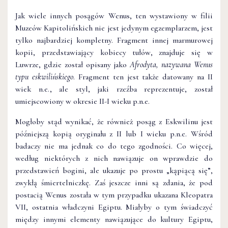
Jak wiele innych posągów Wenus, ten wystawiony w filii
Muzeów Kapitolińskich nie jest jedynym egzemplarzem, jest
tylko najbardziej kompletny. Fragment innej marmurowej
kopii, przedstawiający kobiecy tułów, znajduje się w
Luwrze, gdzie został opisany jako
Afrodyta, nazywana Wenus
typu eskwilińskiego
. Fragment ten jest także datowany na II
wiek n.e., ale styl, jaki rzeźba reprezentuje, został
umiejscowiony w okresie II-I wieku p.n.e.
Mogłoby stąd wynikać, że również posąg z Eskwilinu jest
późniejszą kopią oryginału z II lub I wieku p.n.e. Wśród
badaczy nie ma jednak co do tego zgodności. Co więcej,
według niektórych z nich nawiązuje on wprawdzie do
przedstawień bogini, ale ukazuje po prostu „kąpiącą się”,
zwykłą śmiertelniczkę. Zaś jeszcze inni są zdania, że pod
postacią Wenus została w tym przypadku ukazana Kleopatra
VII, ostatnia władczyni Egiptu. Miałyby o tym świadczyć
między innymi elementy nawiązujące do kultury Egiptu,