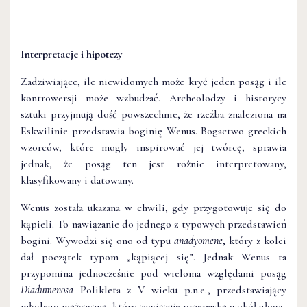
Interpretacje i hipotezy
Zadziwiające, ile niewidomych może kryć jeden posąg i ile
kontrowersji może wzbudzać. Archeolodzy i historycy
sztuki przyjmują dość powszechnie, że rzeźba znaleziona na
Eskwilinie przedstawia boginię Wenus. Bogactwo greckich
wzorców, które mogły inspirować jej twórcę, sprawia
jednak, że posąg ten jest różnie interpretowany,
klasyfikowany i datowany.
Wenus została ukazana w chwili, gdy przygotowuje się do
kąpieli. To nawiązanie do jednego z typowych przedstawień
bogini. Wywodzi się ono od typu
anadyomene
, który z kolei
dał początek typom „kąpiącej się”. Jednak Wenus ta
przypomina jednocześnie pod wieloma względami posąg
Diadumenosa
Polikleta z V wieku p.n.e., przedstawiający
młodego mężczyznę, który zawiązuje przepaskę wokół głowy.