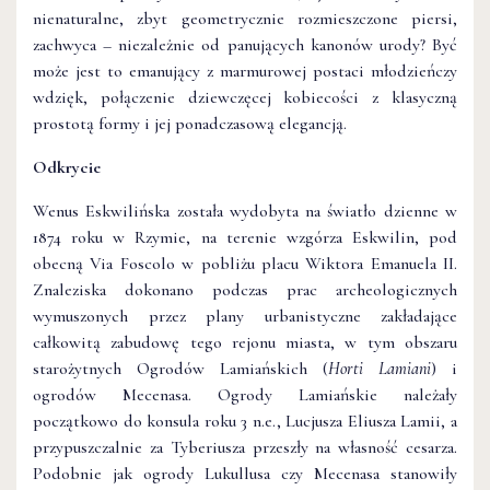
nienaturalne, zbyt geometrycznie rozmieszczone piersi,
zachwyca – niezależnie od panujących kanonów urody? Być
może jest to emanujący z marmurowej postaci młodzieńczy
wdzięk, połączenie dziewczęcej kobiecości z klasyczną
prostotą formy i jej ponadczasową elegancją.
Odkrycie
Wenus Eskwilińska została wydobyta na światło dzienne w
1874 roku w Rzymie, na terenie wzgórza Eskwilin, pod
obecną Via Foscolo w pobliżu placu Wiktora Emanuela II.
Znaleziska dokonano podczas prac archeologicznych
wymuszonych przez plany urbanistyczne zakładające
całkowitą zabudowę tego rejonu miasta, w tym obszaru
starożytnych Ogrodów Lamiańskich (
Horti Lamiani
) i
ogrodów Mecenasa. Ogrody Lamiańskie należały
początkowo do konsula roku 3 n.e., Lucjusza Eliusza Lamii, a
przypuszczalnie za Tyberiusza przeszły na własność cesarza.
Podobnie jak ogrody Lukullusa czy Mecenasa stanowiły