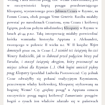
w rzeczywistości kopią posągu przedstawiającego
Kleopatrę, wystawionego przez
Juliusza Cezara
w Rzymie, na
Forum Cezara, obok posągu
Venus Genetrix
. Rzeźba miałaby
powstać po narodzinach Cezariona, syna Cezara i królowej
Egiptu, podczas pobytu młodziutkiej
Kleopatry
w Rzymie w
latach 46-44 p.n.e. Taką interpretację miałaby potwierdzać
krótka wzmianka historyka Appiana z Aleksandrii,
tworzącego w połowie II wieku n.e. W II księdze
Wojen
domowych
pisze on, że Cezar:
(…) wzniósł też świątynię ku czci
Wenery Rodzicielki, jak to ślubował przed podjęciem bitwy pod
Farsalus, i otoczył świątynię okręgiem, który przeznaczył na
miejsce zebrań dla Rzymian (…). Obok bogini umieścił piękny
posąg Kleopatry
(przekład Ludwika Piotrowicza). Czy jednak
Cezar odważyłby się pokazać tradycyjnym Rzymianom,
przeciwnym władzy królewskiej, Kleopatrę stylizowaną na
boginię Wenus? Czy „piękny posąg” u Appiana oznacza
rzeczywiście posąg nagiej królowej? Zamawianie posągów
bogiń o rysach żon władców zdarzało się w państwach