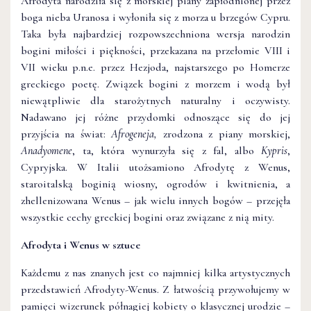
Afrodyta narodziła się z morskiej piany zapłodnionej przez
boga nieba Uranosa i wyłoniła się z morza u brzegów Cypru.
Taka była najbardziej rozpowszechniona wersja narodzin
bogini miłości i piękności, przekazana na przełomie VIII i
VII wieku p.n.e. przez Hezjoda, najstarszego po Homerze
greckiego poetę. Związek bogini z morzem i wodą był
niewątpliwie dla starożytnych naturalny i oczywisty.
Nadawano jej różne przydomki odnoszące się do jej
przyjścia na świat:
Afrogeneja,
zrodzona z piany morskiej,
Anadyomene
, ta, która wynurzyła się z fal, albo
Kypris
,
Cypryjska. W Italii utożsamiono Afrodytę z Wenus,
staroitalską boginią wiosny, ogrodów i kwitnienia, a
zhellenizowana Wenus – jak wielu innych bogów – przejęła
wszystkie cechy greckiej bogini oraz związane z nią mity.
Afrodyta i Wenus w sztuce
Każdemu z nas znanych jest co najmniej kilka artystycznych
przedstawień Afrodyty-Wenus. Z łatwością przywołujemy w
pamięci wizerunek półnagiej kobiety o klasycznej urodzie –