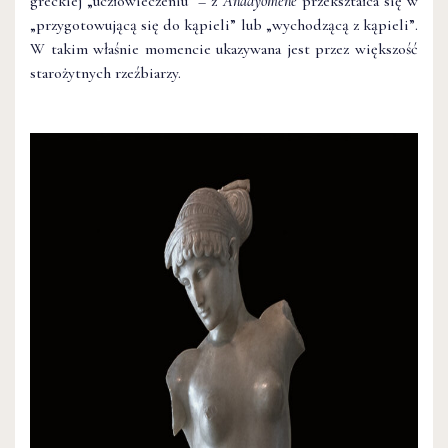
greckiej „uczłowieczeniu” – z
Anadyomene
przekształca się w
„przygotowującą się do kąpieli” lub „wychodzącą z kąpieli”.
W takim właśnie momencie ukazywana jest przez większość
starożytnych rzeźbiarzy.