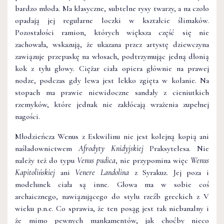
bardzo młoda. Ma klasyczne, subtelne rysy twarzy, a na czoło
opadają jej regularne loczki w kształcie ślimaków.
Pozostałości ramion, których większa część się nie
zachowała, wskazują, że ukazana przez artystę dziewczyna
zawiązuje przepaskę na włosach, podtrzymując jedną dłonią
kok z tyłu głowy. Ciężar ciała opiera głównie na prawej
nodze, podczas gdy lewa jest lekko zgięta w kolanie. Na
stopach ma prawie niewidoczne sandały z cieniutkich
rzemyków, które jednak nie zakłócają wrażenia zupełnej
nagości.
Młodzieńcza Wenus z Eskwilinu nie jest kolejną kopią ani
naśladownictwem
Afrodyty Knidyjskiej
Praksytelesa. Nie
należy też do typu
Venus pudica
, nie przypomina więc
Wenus
Kapitolińskiej
ani
Venere Landolina
z Syrakuz. Jej poza i
modelunek ciała są inne. Głowa ma w sobie coś
archaicznego, nawiązującego do stylu rzeźb greckich z V
wieku p.n.e. Co sprawia, że ten posąg jest tak niebanalny i
że mimo pewnych mankamentów, jak choćby nieco