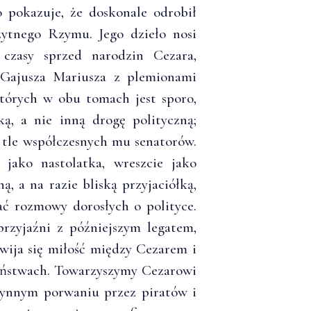
 pokazuje, że doskonale odrobił
żytnego Rzymu. Jego dzieło nosi
czasy sprzed narodzin Cezara,
Gajusza Mariusza z plemionami
których w obu tomach jest sporo,
ką, a nie inną drogę polityczną;
 tle współczesnych mu senatorów.
jako nastolatka, wreszcie jako
, a na razie bliską przyjaciółką,
ać rozmowy dorosłych o polityce.
przyjaźni z późniejszym legatem,
wija się miłość między Cezarem i
żeństwach. Towarzyszymy Cezarowi
łynnym porwaniu przez piratów i