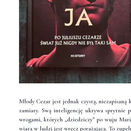
Młody Cezar jest jednak czystą, niezapisaną k
zamiary. Swą inteligencję ukrywa sprytnie 
wrogami, których „dziedziczy” po wuju Mariu
wiara w ludzi jest wręcz porażająca. To zupeł