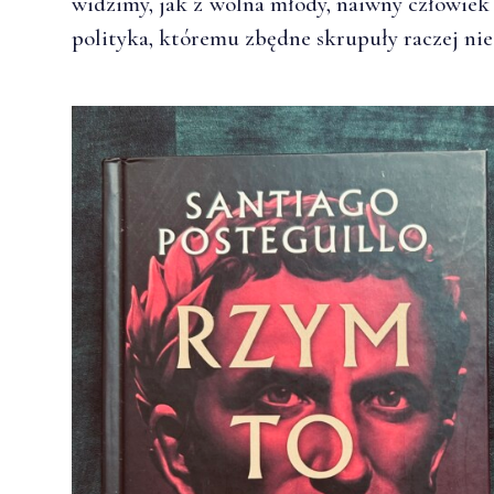
widzimy, jak z wolna młody, naiwny człowiek
polityka, któremu zbędne skrupuły raczej nie