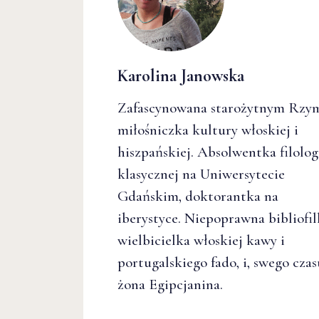
Karolina Janowska
Zafascynowana starożytnym Rz
miłośniczka kultury włoskiej i
hiszpańskiej. Absolwentka filolog
klasycznej na Uniwersytecie
Gdańskim, doktorantka na
iberystyce. Niepoprawna bibliofil
wielbicielka włoskiej kawy i
portugalskiego fado, i, swego czas
żona Egipcjanina.