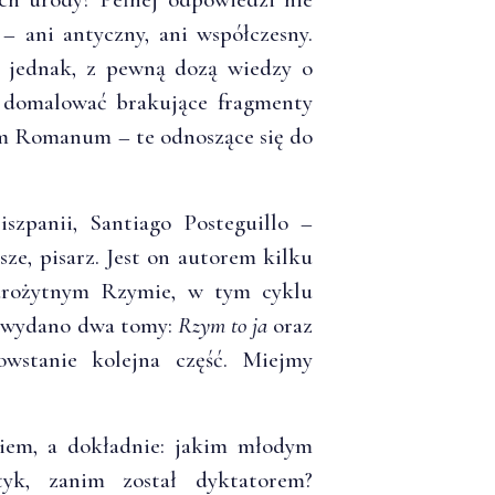
– ani antyczny, ani współczesny.
, jednak, z pewną dozą wiedzy o
 domalować brakujące fragmenty
um Romanum – te odnoszące się do
szpanii, Santiago Posteguillo –
sze, pisarz. Jest on autorem kilku
tarożytnym Rzymie, w tym cyklu
e wydano dwa tomy:
Rzym to ja
oraz
wstanie kolejna część. Miejmy
iem, a dokładnie: jakim młodym
tyk, zanim został dyktatorem?