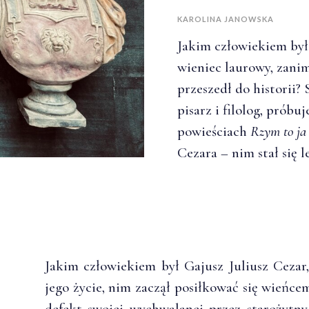
KAROLINA JANOWSKA
Jakim człowiekiem był 
wieniec laurowy, zanim
przeszedł do historii? 
pisarz i filolog, prób
powieściach
Rzym to ja
Cezara – nim stał się l
Jakim człowiekiem był Gajusz Juliusz Cezar,
jego życie, nim zaczął posiłkować się wieńc
defekt swojej wychwalanej przez starożytn