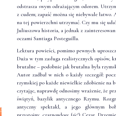
odstrasza swym odrażającym odorem. Utrzym
z cudem; zapaść można się niebywale łatwo. A
na tej powierzchni utrzymać. Czy mu się uda?
Juliuszowa historia, a jednak z zainteresowa
oczami Santiaga Posteguilla.
Lektura powieści, pomimo pewnych uproszcze
Duża w tym zasługa realistycznych opisów, 
brutalne – podobnie jak brutalna była rzyms
Autor zadbał w nich o każdy szczegół: pocz
rzymskiej po każde niewielkie zdobienie na 
czytając, naprawdę odnosimy wrażenie, że prz
świątyń, bazylik antycznego Rzymu. Rozgr
antyczny spektakl, a jego głównym boh
przystojny, czarnowłosy (
sic!
) Cezar. Drzemi