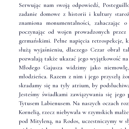
Serwując nam swoją odpowiedź, Posteguillo
zadanie domowe z historii i kultury staro
znamiona monumentalności, zahaczając o 
poczynając od wojen prowadzonych przez 
germańskimi. Pełne napięcia retrospekcje, 
służą wyjaśnieniu, dlaczego Cezar obrał ta
pozwalają także ukazać jego wyjątkowość na
Młodego Gajusza widzimy jako niemowlę, 
młodzieńca. Razem z nim i jego przyszłą żoną
skradamy się na tyły atrium, by podsłuchiw
Jesteśmy świadkami zawiązywania się jego 
Tytusem Labienusem. Na naszych oczach roz
Kornelią, rzecz niebywała w rzymskich mał
pod Mityleną, na Rodos, uczestniczymy w s