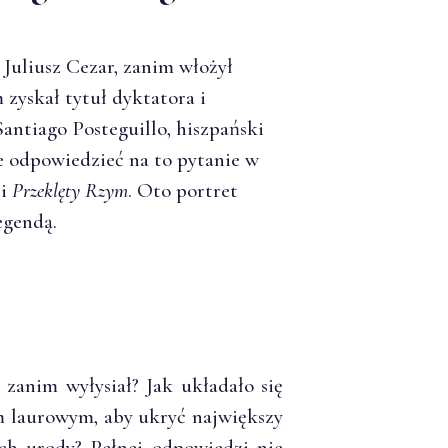
Juliusz Cezar, zanim włożył
 zyskał tytuł dyktatora i
Santiago Posteguillo, hiszpański
uje odpowiedzieć na to pytanie w
i
Przeklęty Rzym
. Oto portret
egendą.
 zanim wyłysiał? Jak układało się
em laurowym, aby ukryć największy
ych urody? Pełnej odpowiedzi nie