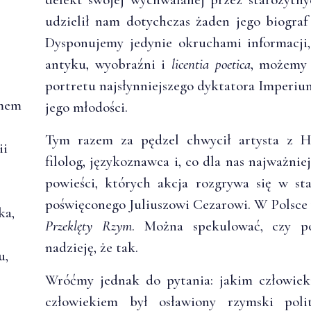
udzielił nam dotychczas żaden jego biograf 
Dysponujemy jedynie okruchami informacji
antyku, wyobraźni i
licentia poetica
, możemy
portretu najsłynniejszego dyktatora Imperi
ymem
jego młodości.
Tym razem za pędzel chwycił artysta z Hi
ii
filolog, językoznawca i, co dla nas najważniej
powieści, których akcja rozgrywa się w s
poświęconego Juliuszowi Cezarowi. W Polsc
ka,
Przeklęty Rzym
. Można spekulować, czy po
nadzieję, że tak.
u,
Wróćmy jednak do pytania: jakim człowiek
człowiekiem był osławiony rzymski poli