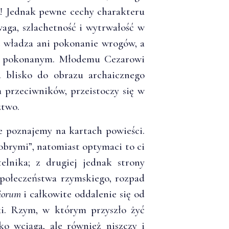
a! Jednak pewne cechy charakteru
aga, szlachetność i wytrwałość w
e władza ani pokonanie wrogów, a
tać pokonanym. Młodemu Cezarowi
 blisko do obrazu archaicznego
 przeciwników, przeistoczy się w
ztwo.
re poznajemy na kartach powieści.
obrymi”, natomiast optymaci to ci
telnika; z drugiej jednak strony
społeczeństwa rzymskiego, rozpad
iorum
i całkowite oddalenie się od
ki. Rzym, w którym przyszło żyć
ko wciąga, ale również niszczy i