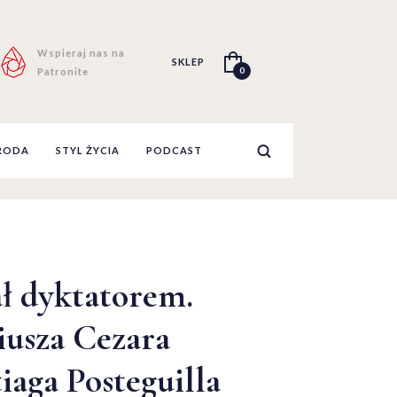
Wspieraj nas na
SKLEP
0
Patronite
RODA
STYL ŻYCIA
PODCAST
ł dyktatorem.
iusza Cezara
iaga Posteguilla