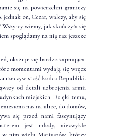
anie się na powierzchni graniczy
 jednak on, Cezar, walczy, aby się
 Wszyscy wiemy, jak skończyła się
niem spoglądamy na nią raz jeszcze
ń, okazuje się bardzo zajmująca.
które momentami wydają się wręcz
ka rzeczywistość końca Republiki.
ąwszy od detali uzbrojenia armii
budynkach miejskich. Dzięki temu,
eniesiono nas na ulice, do domów,
ywa się przed nami fascynujący
aterem jest młody, niezwykle
e w nim wielu Mariuszów, którzy