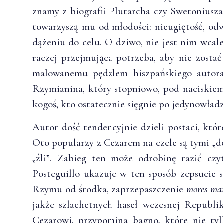
znamy z biografii Plutarcha czy Swetoniusz
towarzyszą mu od młodości: nieugiętość, odw
dążeniu do celu. O dziwo, nie jest nim wcal
raczej przejmująca potrzeba, aby nie zos
malowanemu pędzlem hiszpańskiego autora
Rzymianina, który stopniowo, pod naciskiem
kogoś, kto ostatecznie sięgnie po jedynowład
Autor dość tendencyjnie dzieli postaci, któ
Oto popularzy z Cezarem na czele są tymi „d
„źli”. Zabieg ten może odrobinę razić czy
Posteguillo ukazuje w ten sposób zepsucie 
Rzymu od środka, zaprzepaszczenie
mores ma
jakże szlachetnych haseł wczesnej Republi
Cezarowi, przypomina bagno, które nie tyl