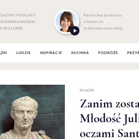
GAZYN I PODCAST
Posłuchaj podcastu
ÓDZIEMNOMORSKI
o kulturze
II WOLLNER
śródziemnomorskiej
ĄŻKI
LUDZIE
INSPIRACJE
KUCHNIA
PODRÓŻE
PRZY
KSIĄŻKI
Zanim zosta
Młodość Jul
oczami Sant