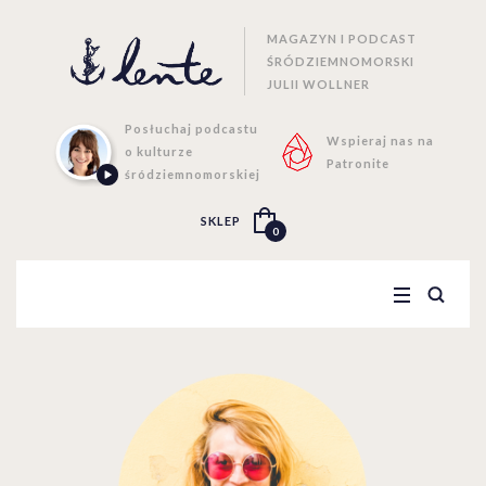
MAGAZYN I PODCAST
ŚRÓDZIEMNOMORSKI
JULII WOLLNER
Posłuchaj podcastu
Wspieraj nas na
o kulturze
Patronite
śródziemnomorskiej
SKLEP
0