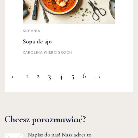
KUCHNIA
Sopa de ajo
KAROLINA WIERCIGROCH
←
1
2
3
4
5
6
→
Chcesz porozmawiać?
Napisz do nas! Nasz adres to