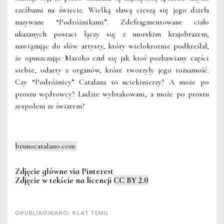
rzeźbami na świecie. Wielką sławą cieszą się jego dzieła
nazywane “Podróżnikami”. Zdefragmentowane ciało
ukazanych postaci łączy się z morskim krajobrazem,
nawiązując do słów artysty, który wielokrotnie podkreślał,
że opuszczając Maroko czuł się jak ktoś pozbawiany części
siebie, odarty z organów, które tworzyły jego tożsamość.
Czy “Podróżnicy” Catalana to uciekinierzy? A może po
prostu wędrowcy? Ludzie wybrakowani, a może po prostu
zespoleni ze światem?
brunocatalano.com
Zdjęcie główne via Pinterest
Zdjęcie w tekście na licencji
CC BY 2.0
OPUBLIKOWANO: 9 LAT TEMU