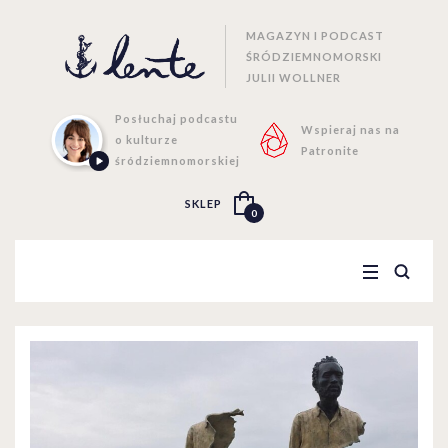
MAGAZYN I PODCAST
ŚRÓDZIEMNOMORSKI
JULII WOLLNER
Posłuchaj podcastu
Wspieraj nas na
o kulturze
Patronite
śródziemnomorskiej
SKLEP
0