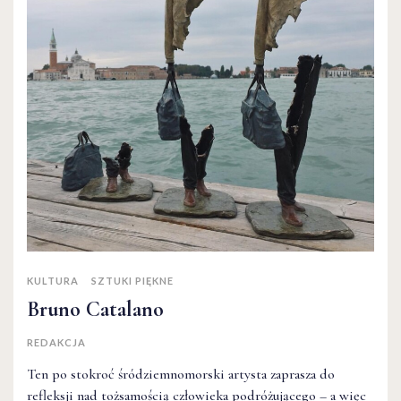
KULTURA
SZTUKI PIĘKNE
Bruno Catalano
REDAKCJA
Ten po stokroć śródziemnomorski artysta zaprasza do
refleksji nad tożsamością człowieka podróżującego – a więc