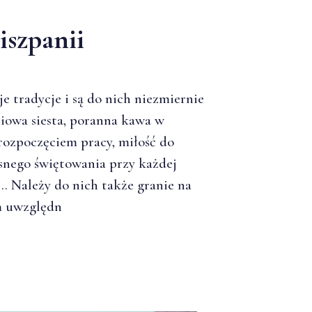
iszpanii
e tradycje i są do nich niezmiernie
iowa siesta, poranna kawa w
rozpoczęciem pracy, miłość do
osnego świętowania przy każdej
... Należy do nich także granie na
ym uwzględn