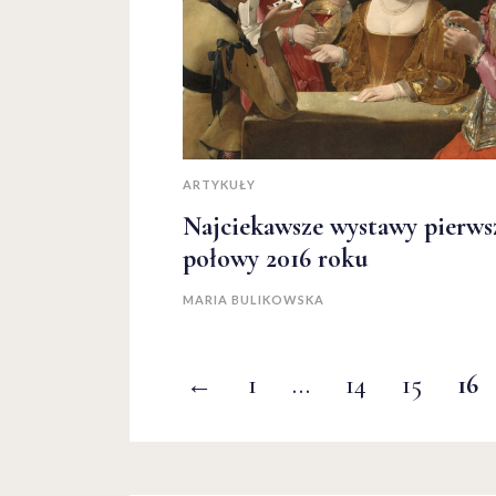
ARTYKUŁY
Najciekawsze wystawy pierws
połowy 2016 roku
MARIA BULIKOWSKA
←
1
…
14
15
16