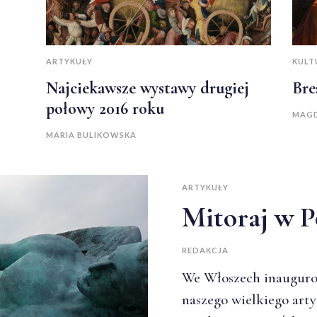
ARTYKUŁY
KULT
Najciekawsze wystawy drugiej
Bre
połowy 2016 roku
MAGD
MARIA BULIKOWSKA
ARTYKUŁY
Mitoraj w 
REDAKCJA
We Włoszech inauguro
naszego wielkiego artys