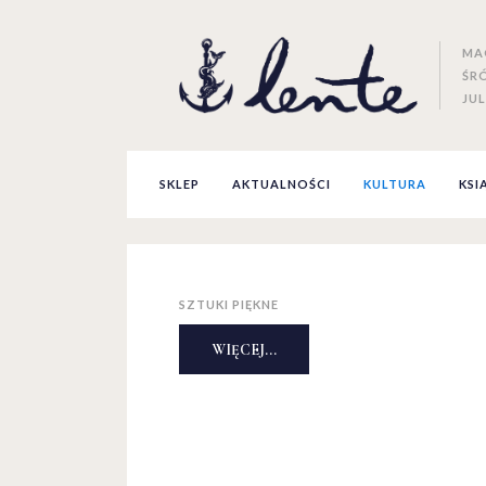
MA
ŚR
JUL
SKLEP
AKTUALNOŚCI
KULTURA
KSI
SZTUKI PIĘKNE
WIĘCEJ...