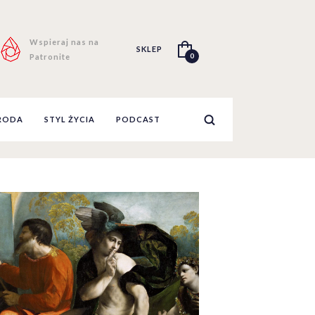
Wspieraj nas na
SKLEP
0
Patronite
RODA
STYL ŻYCIA
PODCAST