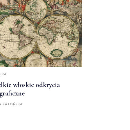
URA
lkie włoskie odkrycia
graficzne
A ZATOŃSKA