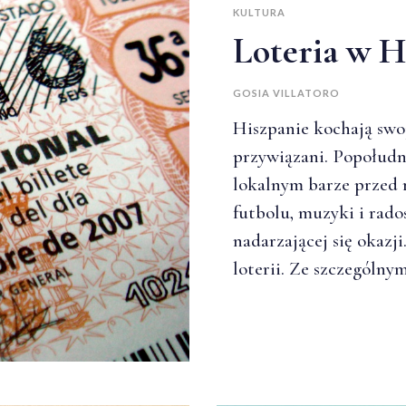
KULTURA
Loteria w H
GOSIA VILLATORO
Hiszpanie kochają swoj
przywiązani. Popołudn
lokalnym barze przed 
futbolu, muzyki i rad
nadarzającej się okazji
loterii. Ze szczególn