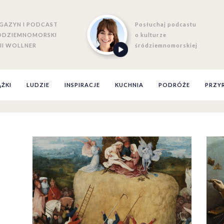
GAZYN I PODCAST
Posłuchaj podcastu
ÓDZIEMNOMORSKI
o kulturze
II WOLLNER
śródziemnomorskiej
ĄŻKI
LUDZIE
INSPIRACJE
KUCHNIA
PODRÓŻE
PRZY