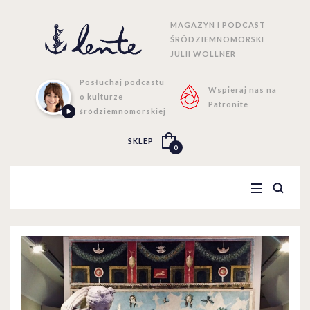
MAGAZYN I PODCAST
ŚRÓDZIEMNOMORSKI
JULII WOLLNER
Posłuchaj podcastu
Wspieraj nas na
o kulturze
Patronite
śródziemnomorskiej
SKLEP
0