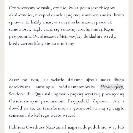
Czy wierzymy w znaki, czy nie, świat pełen jest zbiegów
okoliczności, niespodzianek i pięknej równoczesności, która
sprawia, że każdy z nas, w swej nieskończonej przecież
samotności, nagle czuje się samotny trochę mniej. Rzym
przypomina Owidiuszowe
Metamorfozy
dokładnie wtedy,
kiedy zwróciliśmy się ku nim i my.
Zaraz po tym, jak światło dzienne ujrzała nasza długo
oczekiwana antologia śródziemnomorska
Metamorfozy
,
Scuderie del Quirinale ogłosiło piękną wystawę poświęconą
Owidiuszowym przemianom. Przypadek? Zapewne. Ale i
dowód na to, że transformacja i gotowość na nią są ciągle
tematem, do którego warto wracać.
Publiusz Owidiusz Nazo zmarł najprawdopodobniej w 17 lub