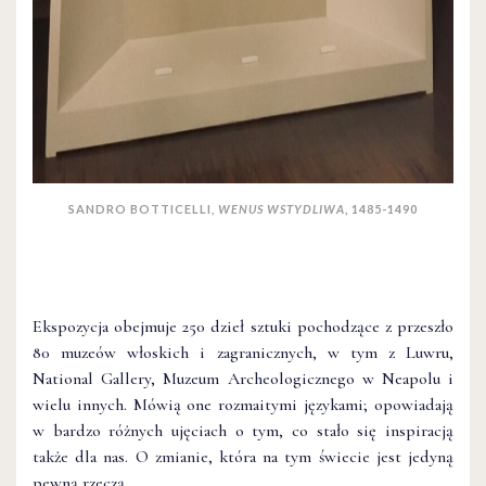
SANDRO BOTTICELLI,
WENUS WSTYDLIWA
, 1485-1490
Ekspozycja obejmuje 250 dzieł sztuki pochodzące z przeszło
80 muzeów włoskich i zagranicznych, w tym z Luwru,
National Gallery, Muzeum Archeologicznego w Neapolu i
wielu innych. Mówią one rozmaitymi językami; opowiadają
w bardzo różnych ujęciach o tym, co stało się inspiracją
także dla nas. O zmianie, która na tym świecie jest jedyną
pewną rzeczą.