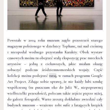
Powstałe w 2004 roku muzeum zajęło przestrzeń starego
magazynu położonego w dzielnicy Tophane, tuż nad cieśniną
i nieopodal wodnego przystanku Karaköy. Obok wystaw
czasowych można tu obejrzeć stałą ekspozycję prac tureckich
artystów – jedną z ciekawszych, jakie miałam okazję
zobaczyć podczas śródziemnomorskich wojaży. Część
kolekcji można podejrzeć
tutaj
, w ramach programu Google
Art Project. Zdając sobie sprawę, że nie każdy lubi sztukę
współczesną (tu puszczam oko do Julii W., niepoprawnej
wielbicielki przeszłości), polecam także zejście piętro niżej,
do galerii fotografii. Warto zresztą dokładnie zwiedzić cały
budynek muzeum – wrażenie robi sufit z latających książek