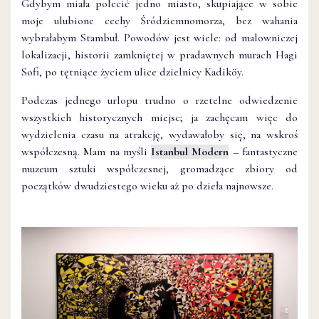
Gdybym miała polecić jedno miasto, skupiające w sobie
moje ulubione cechy Śródziemnomorza, bez wahania
wybrałabym Stambuł. Powodów jest wiele: od malowniczej
lokalizacji, historii zamkniętej w pradawnych murach Hagi
Sofi, po tętniące życiem ulice dzielnicy Kadiköy.
Podczas jednego urlopu trudno o rzetelne odwiedzenie
wszystkich historycznych miejsc; ja zachęcam więc do
wydzielenia czasu na atrakcję, wydawałoby się, na wskroś
współczesną. Mam na myśli
Istanbul Modern
– fantastyczne
muzeum sztuki współczesnej, gromadzące zbiory od
początków dwudziestego wieku aż po dzieła najnowsze.