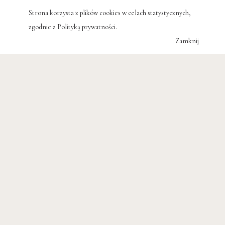
POWIĄZANE WPISY
Strona korzysta z plików cookies w celach statystycznych,
zgodnie z
Polityką prywatności
.
Zamknij
KULTURA
Nimfeum Domku Piusa IV w
Ogrodach Watykańskich.
Najpiękniejszy zakątek Watykanu?
JULIA WOLLNER