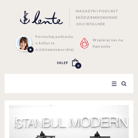
MAGAZYN I PODCAST
ŚRÓDZIEMNOMORSKI
JULII WOLLNER
Posłuchaj podcastu
Wspieraj nas na
o kulturze
Patronite
śródziemnomorskiej
SKLEP
0