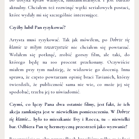
bo dotyka spraw ważnych, fundamentalnych. I jest bardzo
aktualny. Chciałem też rozwinąć wątki serialowych postaci,
które wydały mi się szczególnie interesujące.
Czyżby lubił Pan ryzykować?
Artysta musi ryzykować. Tak jak mówiłem, po
Dobrze się
kłamie w miłym towarzystwie
nie chciałem się powtarzać.
Wolałem się potknąć, zrobić gorszy film, ale taki, do
którego będę na 100 procent przekonany. Oczywiście
miałem przy tym nadzieję, że widzowie go docenią. Inna
sprawa, że często powtarzam opinię braci Tavianich, którzy
twierdzili, że publiczność sama nie wie, co może jej się
spodobać; trzeba jej to uświadomić.
Czymś, co łączy Pana dwa ostatnie filmy, jest fakt, że ich
akcja zamknięta jest w niewielkim pomieszczeniu. W
Dobrze
się kłamie…
było to mieszkanie Evy i Rocca, tu – niewielki
bar. Odbiera Pan tę hermetyczną przestrzeń jako wyzwanie?