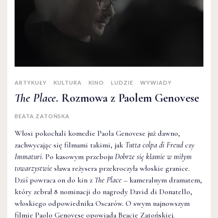
ARTYKUŁY
KULTURA
KINO
LUDZIE
WYWIADY
The Place
. Rozmowa z Paolem Genovese
BEATA ZATOŃSKA
Włosi pokochali komedie Paola Genovese już dawno,
zachwycając się filmami takimi, jak
Tutta colpa di Freud
czy
Immaturi
. Po kasowym przeboju
Dobrze się kłamie w miłym
towarzystwie
sława reżysera przekroczyła włoskie granice.
Dziś powraca on do kin z
The Place
– kameralnym dramatem,
który zebrał 8 nominacji do nagrody David di Donatello,
włoskiego odpowiednika Oscarów. O swym najnowszym
filmie Paolo Genovese opowiada Beacie Zatońskiej.