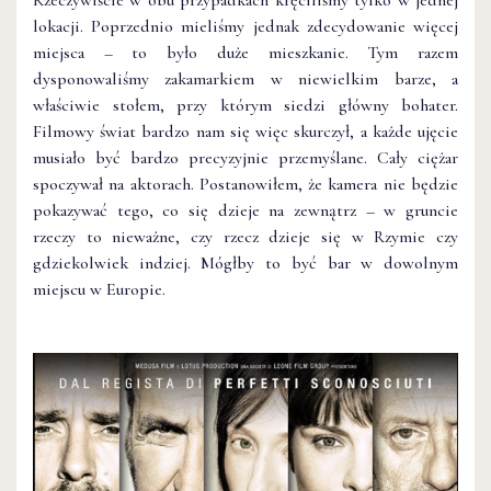
Rzeczywiście w obu przypadkach kręciliśmy tylko w jednej
lokacji. Poprzednio mieliśmy jednak zdecydowanie więcej
miejsca – to było duże mieszkanie. Tym razem
dysponowaliśmy zakamarkiem w niewielkim barze, a
właściwie stołem, przy którym siedzi główny bohater.
Filmowy świat bardzo nam się więc skurczył, a każde ujęcie
musiało być bardzo precyzyjnie przemyślane. Cały ciężar
spoczywał na aktorach. Postanowiłem, że kamera nie będzie
pokazywać tego, co się dzieje na zewnątrz – w gruncie
rzeczy to nieważne, czy rzecz dzieje się w Rzymie czy
gdziekolwiek indziej. Mógłby to być bar w dowolnym
miejscu w Europie.