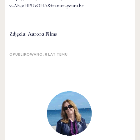
v=Ah40HPUzOHA&feature=youtu.be
Zdjęcia: Aurora Films
OPUBLIKOWANO: 8 LAT TEMU