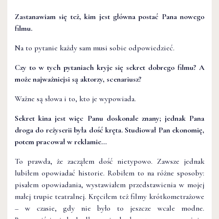
Zastanawiam się też, kim jest główna postać Pana nowego
filmu.
Na to pytanie każdy sam musi sobie odpowiedzieć.
Czy to w tych pytaniach kryje się sekret dobrego filmu? A
może najważniejsi są aktorzy, scenariusz?
Ważne są słowa i to, kto je wypowiada.
Sekret kina jest więc Panu doskonale znany; jednak Pana
droga do reżyserii była dość kręta. Studiował Pan ekonomię,
potem pracował w reklamie…
To prawda, że zacząłem dość nietypowo. Zawsze jednak
lubiłem opowiadać historie. Robiłem to na różne sposoby:
pisałem opowiadania, wystawiałem przedstawienia w mojej
małej trupie teatralnej. Kręciłem też filmy krótkometrażowe
– w czasie, gdy nie było to jeszcze wcale modne.