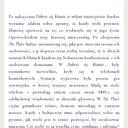
Po nakręceniu
Dobrze się kłamie w miłym towarzystwie
bardzo
wyraźnie zdałem sobie sprawę, że każdy widz przenosi
filmową opowieść na to, co wydarzyło się w jego życiu.
Opowiedziałem więc historię uniwersalną. Po obejrzeniu
The Place
ludzie zastanawiają się, jaka jest mroczna strona ich
osobowości, a ja dopiero teraz widzę wyraźnie, że w dwóch
ostatnich filmach kazałem się bohaterom konfrontować z ich
osobistymi demonami. W
Dobrze się kłamie…
były
stosunkowo niewielkie, kryły się w telefonach
komórkowych. Sytuacja wyjściowa była prosta: gra
towarzyska, w której wszyscy uczestnicy kładą na stole
telefony i pozwalają innym czytać swoje SMS-y czy
odsłuchiwać wiadomości ze skrzynki głosowej. W
The Place
ciężar gatunkowy rośnie; demony mieszkają w czarnym
notesie. Każdy z bohaterów musi odpowiedzieć sobie na
pytanie, jak wiele jest w stanie poświęcić, by zrealizować
marzenia. Czy zrobi to za wszelką cenę, oszukując i zabijając?