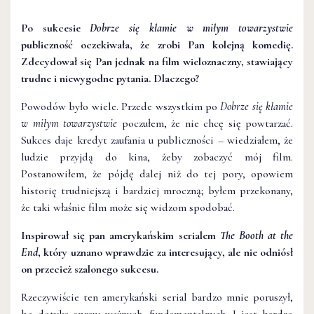
Po sukcesie
Dobrze się kłamie w miłym towarzystwie
publiczność oczekiwała, że zrobi Pan kolejną komedię.
Zdecydował się Pan jednak na film wieloznaczny, stawiający
trudne i niewygodne pytania. Dlaczego?
Powodów było wiele. Przede wszystkim po
Dobrze się kłamie
w miłym towarzystwie
poczułem, że nie chcę się powtarzać.
Sukces daje kredyt zaufania u publiczności – wiedziałem, że
ludzie przyjdą do kina, żeby zobaczyć mój film.
Postanowiłem, że pójdę dalej niż do tej pory, opowiem
historię trudniejszą i bardziej mroczną; byłem przekonany,
że taki właśnie film może się widzom spodobać.
Inspirował się pan amerykańskim serialem
The Booth at the
End
, który uznano wprawdzie za interesujący, ale nie odniósł
on przecież szalonego sukcesu.
Rzeczywiście ten amerykański serial bardzo mnie poruszył,