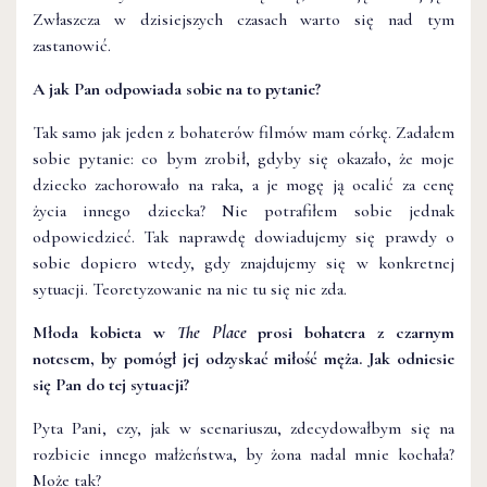
Zwłaszcza w dzisiejszych czasach warto się nad tym
zastanowić.
A jak Pan odpowiada sobie na to pytanie?
Tak samo jak jeden z bohaterów filmów mam córkę. Zadałem
sobie pytanie: co bym zrobił, gdyby się okazało, że moje
dziecko zachorowało na raka, a je mogę ją ocalić za cenę
życia innego dziecka? Nie potrafiłem sobie jednak
odpowiedzieć. Tak naprawdę dowiadujemy się prawdy o
sobie dopiero wtedy, gdy znajdujemy się w konkretnej
sytuacji. Teoretyzowanie na nic tu się nie zda.
Młoda kobieta w
The Place
prosi bohatera z czarnym
notesem, by pomógł jej odzyskać miłość męża. Jak odniesie
się Pan do tej sytuacji?
Pyta Pani, czy, jak w scenariuszu, zdecydowałbym się na
rozbicie innego małżeństwa, by żona nadal mnie kochała?
Może tak?