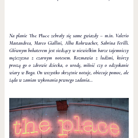
Na planie
The Place
zebrały się same gwiazdy – m.in. Valerio
Mastandrea, Marco Giallini, Alba Rohrwacher, Sabrina Ferilli.
Głównym bohaterem jest siedzący w niewielkim barze tajemniczy
mężczyzna z czarnym notesem. Rozmawia z ludźmi, którzy
proszą go o zdrowie dziecka, o urodę, miłość czy o odzyskanie
wiary w Boga. On wszystko skrzętnie notuje, obiecuje pomoc, ale
żąda w zamian wykonania pewnego zadania…