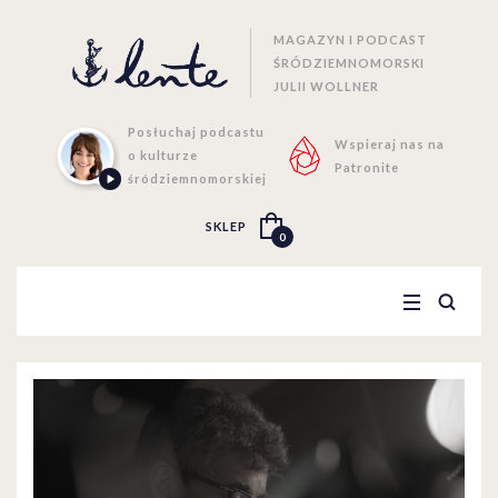
MAGAZYN I PODCAST
ŚRÓDZIEMNOMORSKI
JULII WOLLNER
Posłuchaj podcastu
Wspieraj nas na
o kulturze
Patronite
śródziemnomorskiej
SKLEP
0