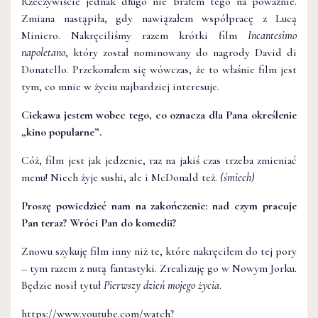
Rzeczywiście jednak długo nie brałem tego na poważnie.
Zmiana nastąpiła, gdy nawiązałem współpracę z Lucą
Miniero. Nakręciliśmy razem krótki film
Incantesimo
napoletano
, który został nominowany do nagrody David di
Donatello. Przekonałem się wówczas, że to właśnie film jest
tym, co mnie w życiu najbardziej interesuje.
Ciekawa jestem wobec tego, co oznacza dla Pana określenie
„kino popularne”.
Cóż, film jest jak jedzenie, raz na jakiś czas trzeba zmieniać
menu! Niech żyje sushi, ale i McDonald też.
(śmiech)
Proszę powiedzieć nam na zakończenie: nad czym pracuje
Pan teraz? Wróci Pan do komedii?
Znowu szykuję film inny niż te, które nakręciłem do tej pory
– tym razem z nutą fantastyki. Zrealizuję go w Nowym Jorku.
Będzie nosił tytuł
Pierwszy dzień mojego życia
.
https://www.youtube.com/watch?