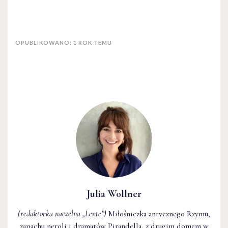
OPUBLIKOWANO: 1 ROK TEMU
Julia Wollner
(redaktorka naczelna
„Lente”
)
Miłośniczka antycznego Rzymu,
zapachu neroli i dramatów Pirandella, z drugim domem w