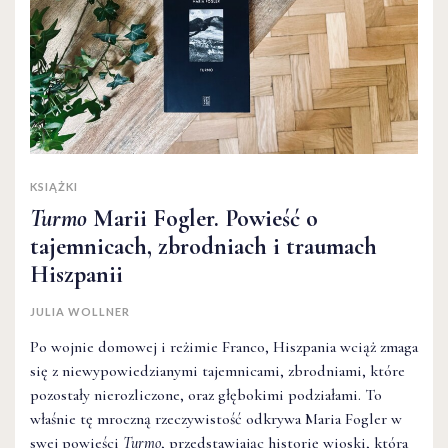
KSIĄŻKI
Turmo
Marii Fogler. Powieść o
tajemnicach, zbrodniach i traumach
Hiszpanii
JULIA WOLLNER
Po wojnie domowej i reżimie Franco, Hiszpania wciąż zmaga
się z niewypowiedzianymi tajemnicami, zbrodniami, które
pozostały nierozliczone, oraz głębokimi podziałami. To
właśnie tę mroczną rzeczywistość odkrywa Maria Fogler w
swej powieści
Turmo
, przedstawiając historię wioski, która