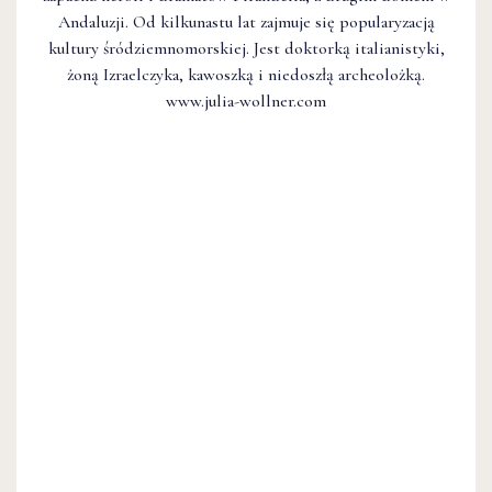
Andaluzji. Od kilkunastu lat zajmuje się popularyzacją
kultury śródziemnomorskiej. Jest doktorką italianistyki,
żoną Izraelczyka, kawoszką i niedoszłą archeolożką.
www.julia-wollner.com