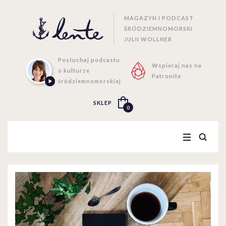
MAGAZYN I PODCAST
ŚRÓDZIEMNOMORSKI
JULII WOLLNER
Posłuchaj podcastu
Wspieraj nas na
o kulturze
Patronite
śródziemnomorskiej
SKLEP
0