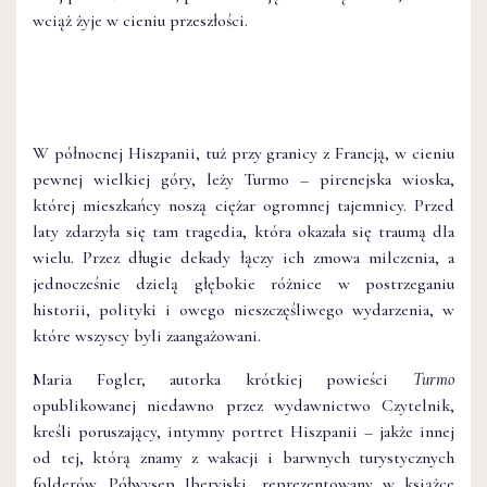
wciąż żyje w cieniu przeszłości.
W północnej Hiszpanii, tuż przy granicy z Francją, w cieniu
pewnej wielkiej góry, leży Turmo – pirenejska wioska,
której mieszkańcy noszą ciężar ogromnej tajemnicy. Przed
laty zdarzyła się tam tragedia, która okazała się traumą dla
wielu. Przez długie dekady łączy ich zmowa milczenia, a
jednocześnie dzielą głębokie różnice w postrzeganiu
historii, polityki i owego nieszczęśliwego wydarzenia, w
które wszyscy byli zaangażowani.
Maria Fogler, autorka krótkiej powieści
Turmo
opublikowanej niedawno przez wydawnictwo Czytelnik,
kreśli poruszający, intymny portret Hiszpanii – jakże innej
od tej, którą znamy z wakacji i barwnych turystycznych
folderów. Półwysep Iberyjski, reprezentowany w książce