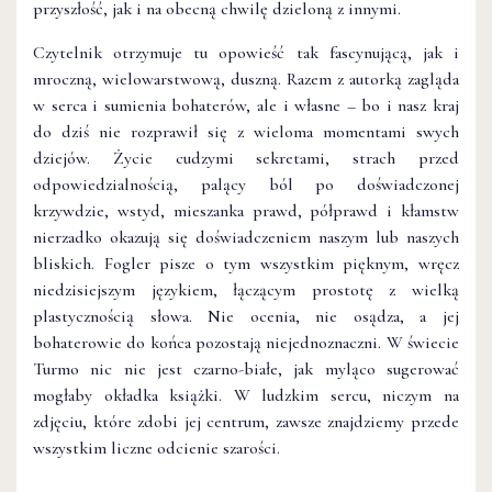
przyszłość, jak i na obecną chwilę dzieloną z innymi.
Czytelnik otrzymuje tu opowieść tak fascynującą, jak i
mroczną, wielowarstwową, duszną. Razem z autorką zagląda
w serca i sumienia bohaterów, ale i własne – bo i nasz kraj
do dziś nie rozprawił się z wieloma momentami swych
dziejów. Życie cudzymi sekretami, strach przed
odpowiedzialnością, palący ból po doświadczonej
krzywdzie, wstyd, mieszanka prawd, półprawd i kłamstw
nierzadko okazują się doświadczeniem naszym lub naszych
bliskich. Fogler pisze o tym wszystkim pięknym, wręcz
niedzisiejszym językiem, łączącym prostotę z wielką
plastycznością słowa. Nie ocenia, nie osądza, a jej
bohaterowie do końca pozostają niejednoznaczni. W świecie
Turmo nic nie jest czarno-białe, jak myląco sugerować
mogłaby okładka książki. W ludzkim sercu, niczym na
zdjęciu, które zdobi jej centrum, zawsze znajdziemy przede
wszystkim liczne odcienie szarości.