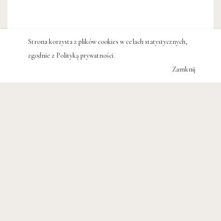
Strona korzysta z plików cookies w celach statystycznych,
zgodnie z
Polityką prywatności
.
Zamknij
Kordoba – poszewka na
poduszkę inspirowana
azulejos