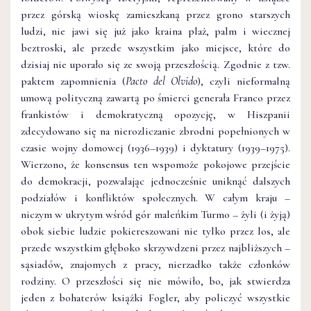
przez górską wioskę zamieszkaną przez grono starszych
ludzi, nie jawi się już jako kraina plaż, palm i wiecznej
beztroski, ale przede wszystkim jako miejsce, które do
dzisiaj nie uporało się ze swoją przeszłością. Zgodnie z tzw.
paktem zapomnienia (
Pacto del Olvido
), czyli nieformalną
umową polityczną zawartą po śmierci generała Franco przez
frankistów i demokratyczną opozycję, w Hiszpanii
zdecydowano się na nierozliczanie zbrodni popełnionych w
czasie wojny domowej (1936–1939) i dyktatury (1939–1975).
Wierzono, że konsensus ten wspomoże pokojowe przejście
do demokracji, pozwalając jednocześnie uniknąć dalszych
podziałów i konfliktów społecznych. W całym kraju –
niczym w ukrytym wśród gór maleńkim Turmo – żyli (i żyją)
obok siebie ludzie pokiereszowani nie tylko przez los, ale
przede wszystkim głęboko skrzywdzeni przez najbliższych –
sąsiadów, znajomych z pracy, nierzadko także członków
rodziny. O przeszłości się nie mówiło, bo, jak stwierdza
jeden z bohaterów książki Fogler, aby policzyć wszystkie