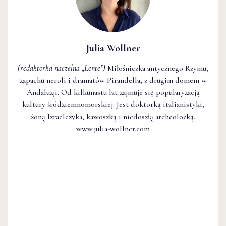
Julia Wollner
(redaktorka naczelna
„Lente”
)
Miłośniczka antycznego Rzymu,
zapachu neroli i dramatów Pirandella, z drugim domem w
Andaluzji. Od kilkunastu lat zajmuje się popularyzacją
kultury śródziemnomorskiej. Jest doktorką italianistyki,
żoną Izraelczyka, kawoszką i niedoszłą archeolożką.
www.julia-wollner.com