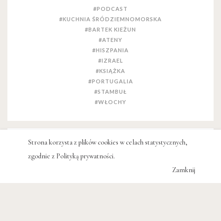
#PODCAST
#KUCHNIA ŚRÓDZIEMNOMORSKA
#BARTEK KIEŻUN
#ATENY
#HISZPANIA
#IZRAEL
#KSIĄŻKA
#PORTUGALIA
#STAMBUŁ
#WŁOCHY
Strona korzysta z plików cookies w celach statystycznych,
POWIĄZANE WPISY
zgodnie z
Polityką prywatności
.
Zamknij