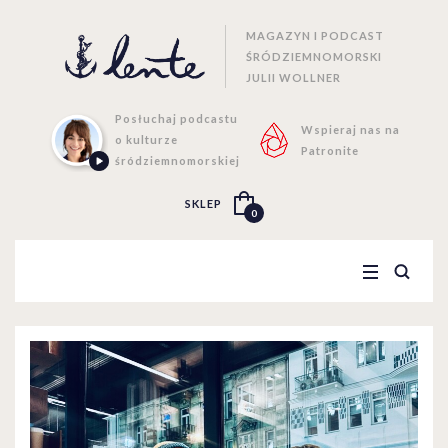
MAGAZYN I PODCAST
ŚRÓDZIEMNOMORSKI
JULII WOLLNER
Posłuchaj podcastu
Wspieraj nas na
o kulturze
Patronite
śródziemnomorskiej
SKLEP
0