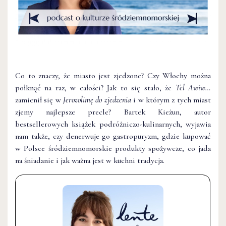
Co to znaczy, że miasto jest zjedzone? Czy Włochy można
połknąć na raz, w całości? Jak to się stało, że
Tel Awiw…
zamienił się w
Jerozolimę do zjedzenia
i w którym z tych miast
zjemy najlepsze precle? Bartek Kieżun, autor
bestsellerowych książek podróżniczo-kulinarnych, wyjawia
nam także, czy denerwuje go gastropuryzm, gdzie kupować
w Polsce śródziemnomorskie produkty spożywcze, co jada
na śniadanie i jak ważna jest w kuchni tradycja.