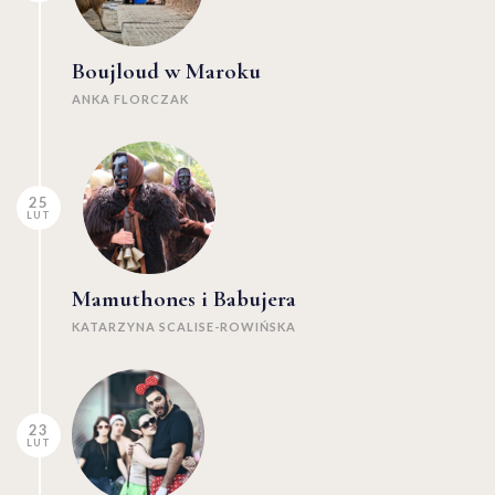
Boujloud w Maroku
ANKA FLORCZAK
25
LUT
Mamuthones i Babujera
KATARZYNA SCALISE-ROWIŃSKA
23
LUT