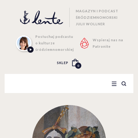
MAGAZYN I PODCAST
ŚRÓDZIEMNOMORSKI
JULII WOLLNER
Posłuchaj podcastu
Wspieraj nas na
o kulturze
Patronite
śródziemnomorskiej
SKLEP
0