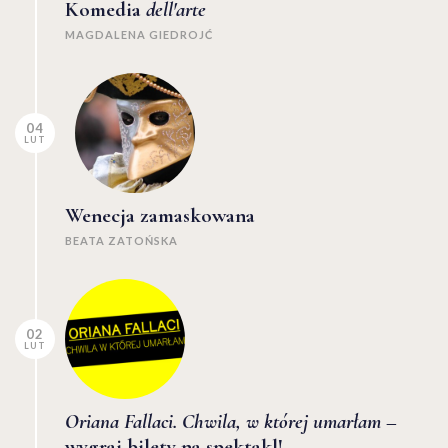
Komedia
dell'arte
MAGDALENA GIEDROJĆ
04
LUT
Wenecja zamaskowana
BEATA ZATOŃSKA
02
LUT
Oriana Fallaci. Chwila, w której umarłam
–
wygraj bilety na spektakl!