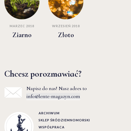
MARZEC 2018
WRZESIEŃ 2018
Ziarno
Złoto
Chcesz porozmawiać?
Napisz do nas! Nasz adres to
info@lente-magazyn.com
ARCHIWUM
SKLEP ŚRÓDZIEMNOMORSKI
WSPÓŁPRACA