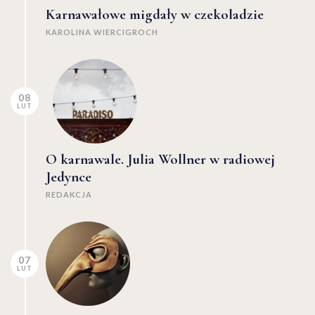
Karnawałowe migdały w czekoladzie
KAROLINA WIERCIGROCH
08
LUT
O karnawale. Julia Wollner w radiowej
Jedynce
REDAKCJA
07
LUT