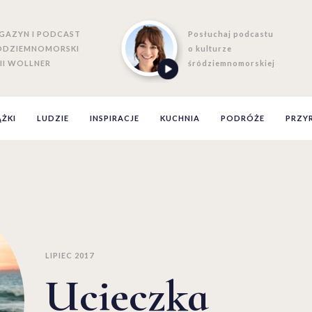
GAZYN I PODCAST
Posłuchaj podcastu
ÓDZIEMNOMORSKI
o kulturze
II WOLLNER
śródziemnomorskiej
ĄŻKI
LUDZIE
INSPIRACJE
KUCHNIA
PODRÓŻE
PRZY
LIPIEC 2017
Ucieczka