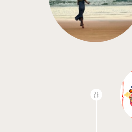
31
LIP