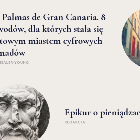
 Palmas de Gran Canaria. 8
odów, dla których stała się
ltowym miastem cyfrowych
madów
BIALER-YOUNG
Epikur o pieniądza
REDAKCJA