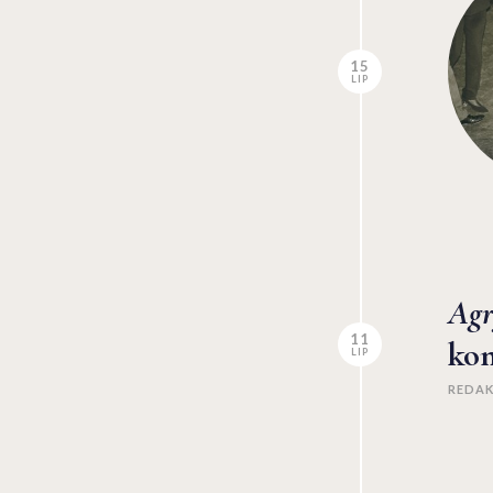
15
LIP
Agr
11
kon
LIP
REDA