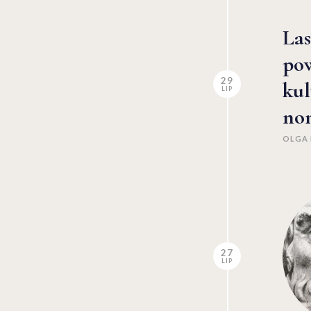
Las
pow
29
ku
LIP
no
OLGA 
27
LIP