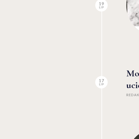
19
LIP
Mo
17
uci
LIP
REDA