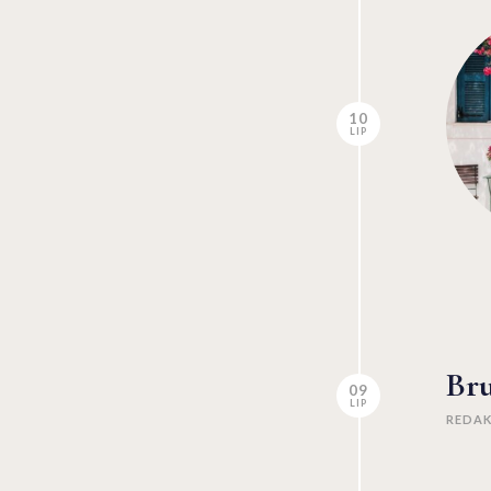
10
LIP
Br
09
LIP
REDA