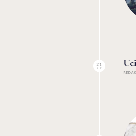
Uci
21
LIP
REDA