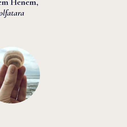
em Henem,
olfatara