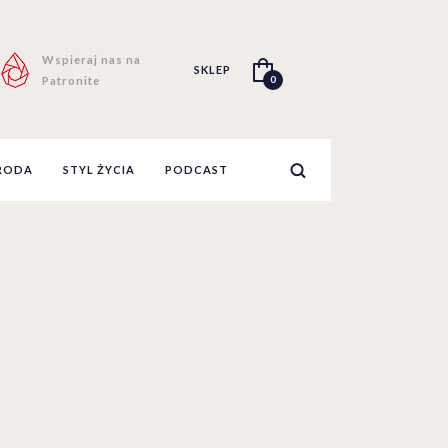
Wspieraj nas na
SKLEP
0
Patronite
RODA
STYL ŻYCIA
PODCAST