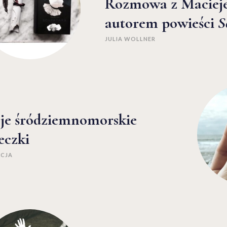
Rozmowa z Maciej
autorem powieści
S
JULIA WOLLNER
je śródziemnomorskie
eczki
KCJA