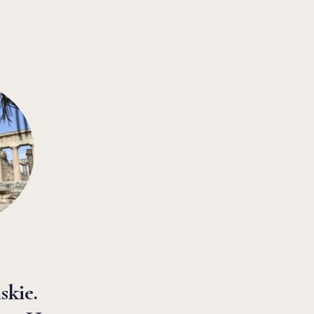
skie.