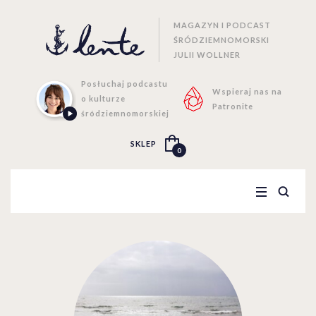
MAGAZYN I PODCAST
ŚRÓDZIEMNOMORSKI
JULII WOLLNER
Posłuchaj podcastu
Wspieraj nas na
o kulturze
Patronite
śródziemnomorskiej
SKLEP
0