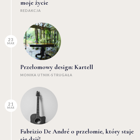
moje życie
REDAKCJA
23
MAR
Przełomowy design: Kartell
MONIKA UTNIK-STRUGAŁA
21
MAR
Fabrizio De André o przełomie, który staje
się dziś!