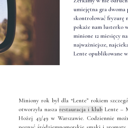
Zerkamy w nie odruch
umiejętna gra dwoma 
skontrolować fryzurę 
pokaże nam lusterko w
minione 12 miesięcy n
najważniejsze, najciek
Lente opublikowane w 
Miniony rok był dla “Lente” rokiem szcze
otworzyła nasza
restauracja i klub
Lente – M
Hożej 43/49 w Warszawie. Codziennie moż
poznać śródziemnomorskie smaki i aromaty,