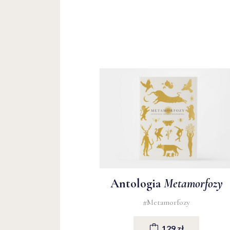
Antologia
Metamorfozy
#Metamorfozy
129 zł