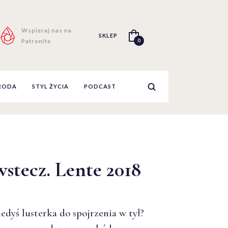
Wspieraj nas na
SKLEP
0
Patronite
RODA
STYL ŻYCIA
PODCAST
wstecz. Lente 2018
iedyś lusterka do spojrzenia w tył?