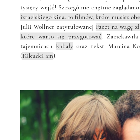
tysięcy wejść! Szczególnie chętnie zaglądan
izraelskiego kina. 10 filmów, które musisz obe
Julii Wollner zatytułowanej
Facet na wagę zł
które warto się przygotować
. Zaciekawił
tajemnicach
kabały
oraz tekst Marcina Koź
(
Rikudei am
).