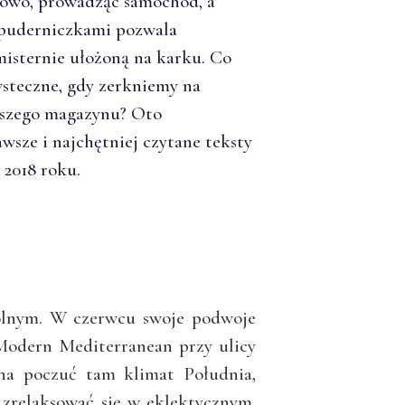
owo, prowadząc samochód, a
puderniczkami pozwala
misternie ułożoną na karku. Co
steczne, gdy zerkniemy na
aszego magazynu? Oto
awsze i najchętniej czytane teksty
2018 roku.
gólnym. W czerwcu swoje podwoje
odern Mediterranean przy ulicy
na poczuć tam klimat Południa,
 zrelaksować się w eklektycznym,