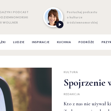
GAZYN I PODCAST
Posłuchaj podcastu
ÓDZIEMNOMORSKI
o kulturze
II WOLLNER
śródziemnomorskiej
ĄŻKI
LUDZIE
INSPIRACJE
KUCHNIA
PODRÓŻE
PRZY
KULTURA
Spojrzenie 
REDAKCJA
Kto z nas nie używał k