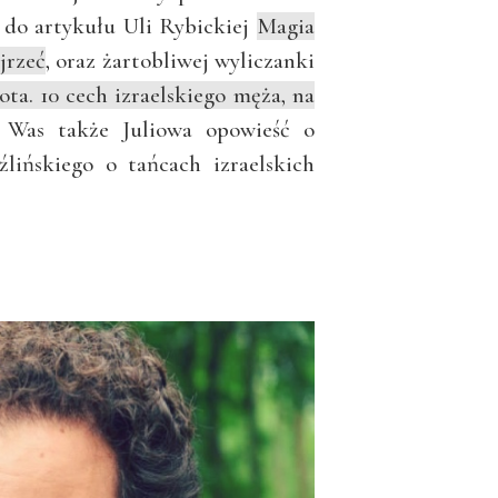
o do artykułu Uli Rybickiej
Magia
jrzeć
, oraz żartobliwej wyliczanki
ota. 10 cech izraelskiego męża, na
a Was także Juliowa opowieść o
lińskiego o tańcach izraelskich