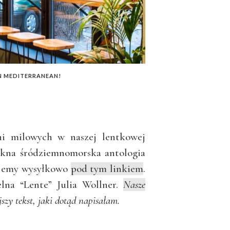
N MEDITERRANEAN!
i milowych w naszej lentkowej
iękna śródziemnomorska antologia
ajemy wysyłkowo
pod tym linkiem
.
elna “Lente” Julia Wollner.
Nasze
szy tekst, jaki dotąd napisałam.