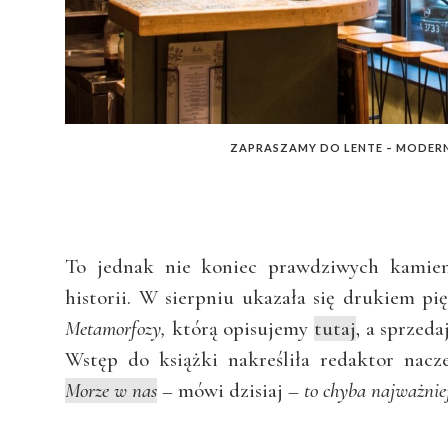
ZAPRASZAMY DO LENTE – MODER
To jednak nie koniec prawdziwych kamien
historii. W sierpniu ukazała się drukiem p
Metamorfozy,
którą opisujemy
tutaj
, a sprzed
Wstęp do książki nakreśliła redaktor nacz
Morze w nas
– mówi dzisiaj –
to chyba najważniej